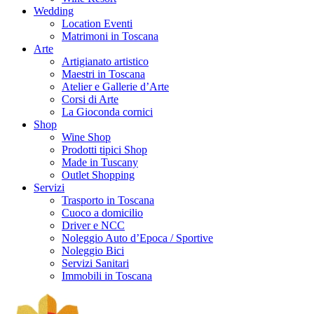
Wedding
Location Eventi
Matrimoni in Toscana
Arte
Artigianato artistico
Maestri in Toscana
Atelier e Gallerie d’Arte
Corsi di Arte
La Gioconda cornici
Shop
Wine Shop
Prodotti tipici Shop
Made in Tuscany
Outlet Shopping
Servizi
Trasporto in Toscana
Cuoco a domicilio
Driver e NCC
Noleggio Auto d’Epoca / Sportive
Noleggio Bici
Servizi Sanitari
Immobili in Toscana