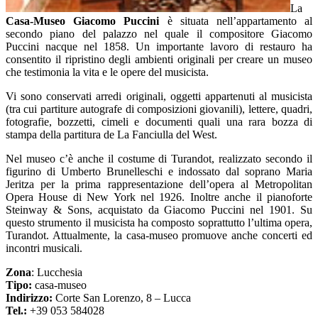
La
Casa-Museo Giacomo Puccini
è situata nell’appartamento al
secondo piano del palazzo nel quale il compositore Giacomo
Puccini nacque nel 1858. Un importante lavoro di restauro ha
consentito il ripristino degli ambienti originali per creare un museo
che testimonia la vita e le opere del musicista.
Vi sono conservati arredi originali, oggetti appartenuti al musicista
(tra cui partiture autografe di composizioni giovanili), lettere, quadri,
fotografie, bozzetti, cimeli e documenti quali una rara bozza di
stampa della partitura de La Fanciulla del West.
Nel museo c’è anche il costume di Turandot, realizzato secondo il
figurino di Umberto Brunelleschi e indossato dal soprano Maria
Jeritza per la prima rappresentazione dell’opera al Metropolitan
Opera House di New York nel 1926. Inoltre anche il pianoforte
Steinway & Sons, acquistato da Giacomo Puccini nel 1901. Su
questo strumento il musicista ha composto soprattutto l’ultima opera,
Turandot. Attualmente, la casa-museo promuove anche concerti ed
incontri musicali.
Zona
: Lucchesia
Tipo:
casa-museo
Indirizzo:
Corte San Lorenzo, 8 – Lucca
Tel.:
+39 053 584028