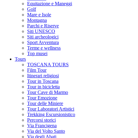
Equitazione e Maneggi
Golf
Mare e Isole
Montagna
Parchi e Riserve
Siti UNESCO
Siti archeologici
Sport Avventura
Terme e wellness
Top musei
Tours
TOSCANA TOURS
Film Tour
Itinerari religiosi
Tour in Toscana
Tour in bicicletta
Tour Cave di Marmo
Tour Emozione
Tour delle Miniere
Tour Laboratori Artistici
Trekking Escursionistico
Percorsi storici
Via Francigena
Via del Volto Santo
Via degli Abati