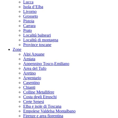
Lucca
Isola d’Elba
Livorno
Grosseto
Pistoia
Carrara
Prato
Località balneari
Località di montagna
Province toscane
Zone
Alpi Apuane
Amiata
Appennino Tosco-Emiliano
Area del Tufo
Aretino
Argentario
Casentino
Chianti
Colline Metallifere
Costa degli Etruschi
Crete Senesi
Elba e isole di Toscana
Empolese Valdelsa Montalbano
Firenze e area fiorentina