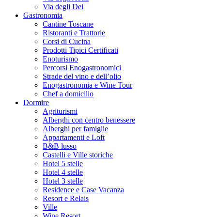
Via degli Dei
Gastronomia
Cantine Toscane
Ristoranti e Trattorie
Corsi di Cucina
Prodotti Tipici Certificati
Enoturismo
Percorsi Enogastronomici
Strade del vino e dell’olio
Enogastronomia e Wine Tour
Chef a domicilio
Dormire
Agriturismi
Alberghi con centro benessere
Alberghi per famiglie
Appartamenti e Loft
B&B lusso
Castelli e Ville storiche
Hotel 5 stelle
Hotel 4 stelle
Hotel 3 stelle
Residence e Case Vacanza
Resort e Relais
Ville
Wine Resort