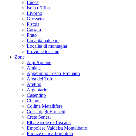
Lucca
Isola d’Elba
Livorno
Grosseto
Pistoia
Carrara
Prato
Località balneari
Località di montagna
Province toscane
Zone
Alpi Apuane
Amiata
Appennino Tosco-Emiliano
Area del Tufo
Aretino
Argentario
Casentino
Chianti
Colline Metallifere
Costa degli Etruschi
Crete Senesi
Elba e isole di Toscana
Empolese Valdelsa Montalbano
Firenze e area fiorentina