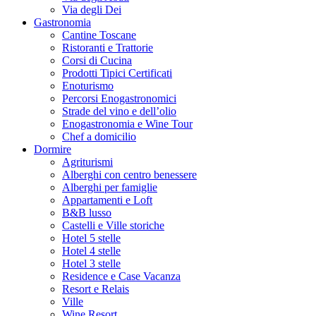
Via degli Dei
Gastronomia
Cantine Toscane
Ristoranti e Trattorie
Corsi di Cucina
Prodotti Tipici Certificati
Enoturismo
Percorsi Enogastronomici
Strade del vino e dell’olio
Enogastronomia e Wine Tour
Chef a domicilio
Dormire
Agriturismi
Alberghi con centro benessere
Alberghi per famiglie
Appartamenti e Loft
B&B lusso
Castelli e Ville storiche
Hotel 5 stelle
Hotel 4 stelle
Hotel 3 stelle
Residence e Case Vacanza
Resort e Relais
Ville
Wine Resort