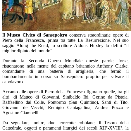
Il
Museo Civico di Sansepolcro
conserva straordinarie opere di
Piero della Francesca, prima tra tutte La Resurrezione. Nel suo
saggio Along the Road, lo scrittore Aldous Huxley lo definì “il
miglior dipinto del mondo”.
Durante la Seconda Guerra Mondiale queste parole, forse,
risuonarono nella mente del capitano britannico Anthony Clarke,
comandante di una batteria di artiglieria, che fermò il
bombardamento in corso su Sansepolcro proprio per salvare il
capolavoro.
Accanto alle opere di Piero della Francesca figurano quelle, tra gli
altri, di Matteo di Giovanni, Sinibaldo Ibi, Gerino da Pistoia,
Raffaellino dal Colle, Pontormo (San Quintino), Santi di Tito,
Giovanni de Vecchi, Remigio Cantagallina, Andrea Pozzo e
Agostino Ciampelli.
Da segnalare, inoltre, due terrecotte robbiane, il Tesoro della
Cattedrale, oggetti e paramenti liturgici dei secoli XII°-XVIII°, la