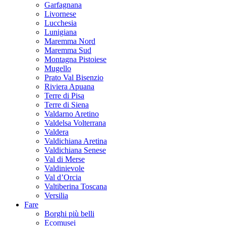
Garfagnana
Livornese
Lucchesia
Lunigiana
Maremma Nord
Maremma Sud
Montagna Pistoiese
Mugello
Prato Val Bisenzio
Riviera Apuana
Terre di Pisa
Terre di Siena
Valdarno Aretino
Valdelsa Volterrana
Valdera
Valdichiana Aretina
Valdichiana Senese
Val di Merse
Valdinievole
Val d’Orcia
Valtiberina Toscana
Versilia
Fare
Borghi più belli
Ecomusei