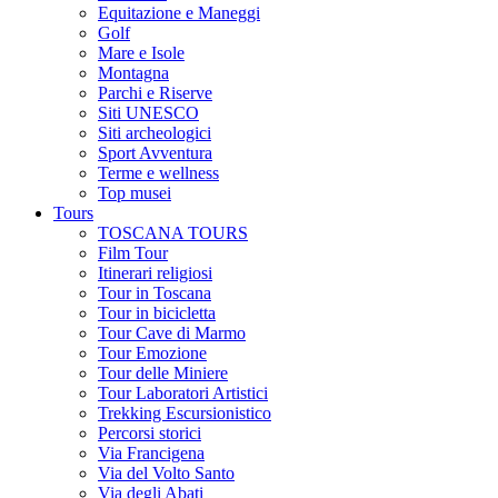
Equitazione e Maneggi
Golf
Mare e Isole
Montagna
Parchi e Riserve
Siti UNESCO
Siti archeologici
Sport Avventura
Terme e wellness
Top musei
Tours
TOSCANA TOURS
Film Tour
Itinerari religiosi
Tour in Toscana
Tour in bicicletta
Tour Cave di Marmo
Tour Emozione
Tour delle Miniere
Tour Laboratori Artistici
Trekking Escursionistico
Percorsi storici
Via Francigena
Via del Volto Santo
Via degli Abati