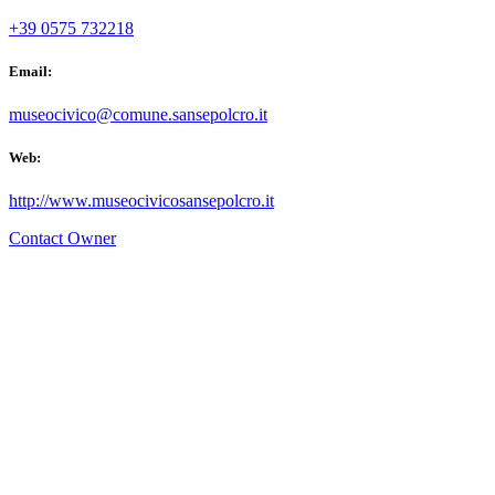
+39 0575 732218
Email:
museocivico@comune.sansepolcro.it
Web:
http://www.museocivicosansepolcro.it
Contact Owner