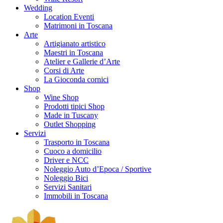
Wedding
Location Eventi
Matrimoni in Toscana
Arte
Artigianato artistico
Maestri in Toscana
Atelier e Gallerie d’Arte
Corsi di Arte
La Gioconda cornici
Shop
Wine Shop
Prodotti tipici Shop
Made in Tuscany
Outlet Shopping
Servizi
Trasporto in Toscana
Cuoco a domicilio
Driver e NCC
Noleggio Auto d’Epoca / Sportive
Noleggio Bici
Servizi Sanitari
Immobili in Toscana