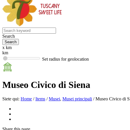
Search
x km
km
Set radius for geolocation
Museo Civico di Siena
Siete qui:
Home
/
Items
/
Musei
,
Musei principali
/
Museo Civico di S
Share
this page