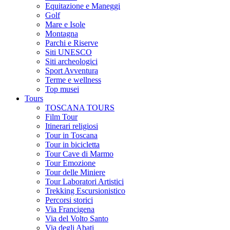
Equitazione e Maneggi
Golf
Mare e Isole
Montagna
Parchi e Riserve
Siti UNESCO
Siti archeologici
Sport Avventura
Terme e wellness
Top musei
Tours
TOSCANA TOURS
Film Tour
Itinerari religiosi
Tour in Toscana
Tour in bicicletta
Tour Cave di Marmo
Tour Emozione
Tour delle Miniere
Tour Laboratori Artistici
Trekking Escursionistico
Percorsi storici
Via Francigena
Via del Volto Santo
Via degli Abati