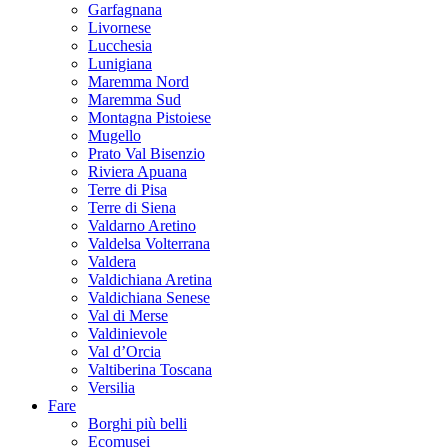
Garfagnana
Livornese
Lucchesia
Lunigiana
Maremma Nord
Maremma Sud
Montagna Pistoiese
Mugello
Prato Val Bisenzio
Riviera Apuana
Terre di Pisa
Terre di Siena
Valdarno Aretino
Valdelsa Volterrana
Valdera
Valdichiana Aretina
Valdichiana Senese
Val di Merse
Valdinievole
Val d’Orcia
Valtiberina Toscana
Versilia
Fare
Borghi più belli
Ecomusei