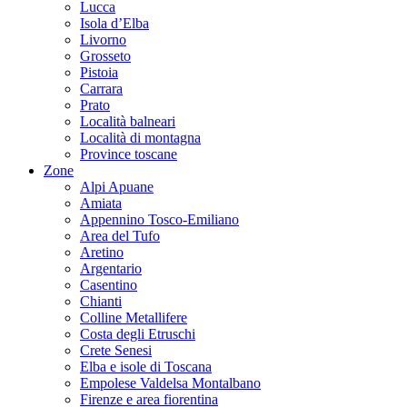
Lucca
Isola d’Elba
Livorno
Grosseto
Pistoia
Carrara
Prato
Località balneari
Località di montagna
Province toscane
Zone
Alpi Apuane
Amiata
Appennino Tosco-Emiliano
Area del Tufo
Aretino
Argentario
Casentino
Chianti
Colline Metallifere
Costa degli Etruschi
Crete Senesi
Elba e isole di Toscana
Empolese Valdelsa Montalbano
Firenze e area fiorentina