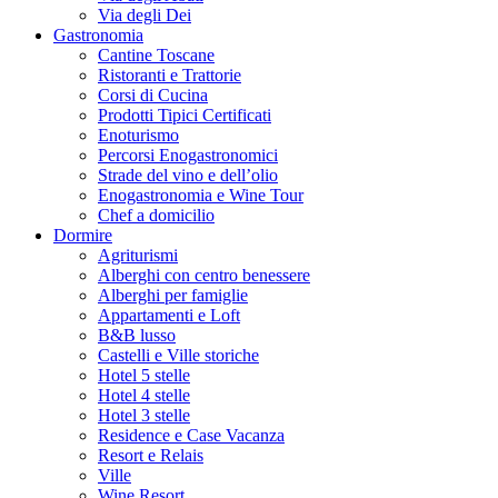
Via degli Dei
Gastronomia
Cantine Toscane
Ristoranti e Trattorie
Corsi di Cucina
Prodotti Tipici Certificati
Enoturismo
Percorsi Enogastronomici
Strade del vino e dell’olio
Enogastronomia e Wine Tour
Chef a domicilio
Dormire
Agriturismi
Alberghi con centro benessere
Alberghi per famiglie
Appartamenti e Loft
B&B lusso
Castelli e Ville storiche
Hotel 5 stelle
Hotel 4 stelle
Hotel 3 stelle
Residence e Case Vacanza
Resort e Relais
Ville
Wine Resort