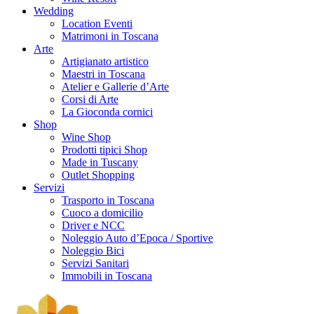
Wedding
Location Eventi
Matrimoni in Toscana
Arte
Artigianato artistico
Maestri in Toscana
Atelier e Gallerie d’Arte
Corsi di Arte
La Gioconda cornici
Shop
Wine Shop
Prodotti tipici Shop
Made in Tuscany
Outlet Shopping
Servizi
Trasporto in Toscana
Cuoco a domicilio
Driver e NCC
Noleggio Auto d’Epoca / Sportive
Noleggio Bici
Servizi Sanitari
Immobili in Toscana