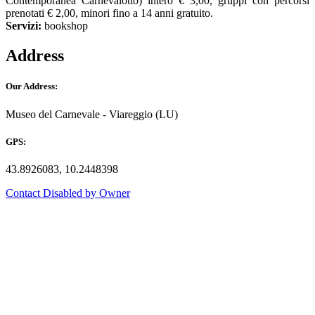
Contemporanea Carnevalotto) intero € 3,00, gruppi con percorsi
prenotati € 2,00, minori fino a 14 anni gratuito.
Servizi:
bookshop
Address
Our Address:
Museo del Carnevale - Viareggio (LU)
GPS:
43.8926083, 10.2448398
Contact Disabled by Owner