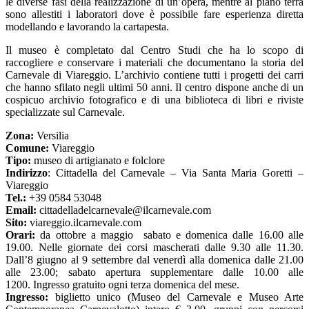
le diverse fasi della realizzazione di un’opera, mentre al piano terra
sono allestiti i laboratori dove è possibile fare esperienza diretta
modellando e lavorando la cartapesta.
Il museo è completato dal Centro Studi che ha lo scopo di
raccogliere e conservare i materiali che documentano la storia del
Carnevale di Viareggio. L’archivio contiene tutti i progetti dei carri
che hanno sfilato negli ultimi 50 anni. Il centro dispone anche di un
cospicuo archivio fotografico e di una biblioteca di libri e riviste
specializzate sul Carnevale.
Zona:
Versilia
Comune:
Viareggio
Tipo:
museo di artigianato e folclore
Indirizzo
: Cittadella del Carnevale – Via Santa Maria Goretti –
Viareggio
Tel.:
+39 0584 53048
Email:
cittadelladelcarnevale@ilcarnevale.com
Sito:
viareggio.ilcarnevale.com
Orari:
da ottobre a maggio sabato e domenica dalle 16.00 alle
19.00. Nelle giornate dei corsi mascherati dalle 9.30 alle 11.30.
Dall’8 giugno al 9 settembre dal venerdì alla domenica dalle 21.00
alle 23.00; sabato apertura supplementare dalle 10.00 alle
1200. Ingresso gratuito ogni terza domenica del mese.
Ingresso:
biglietto unico (Museo del Carnevale e Museo Arte