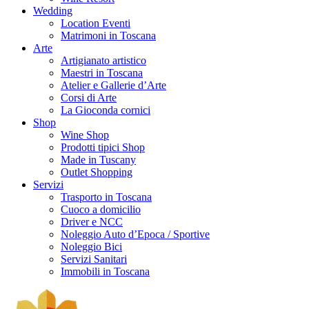
Wedding
Location Eventi
Matrimoni in Toscana
Arte
Artigianato artistico
Maestri in Toscana
Atelier e Gallerie d’Arte
Corsi di Arte
La Gioconda cornici
Shop
Wine Shop
Prodotti tipici Shop
Made in Tuscany
Outlet Shopping
Servizi
Trasporto in Toscana
Cuoco a domicilio
Driver e NCC
Noleggio Auto d’Epoca / Sportive
Noleggio Bici
Servizi Sanitari
Immobili in Toscana