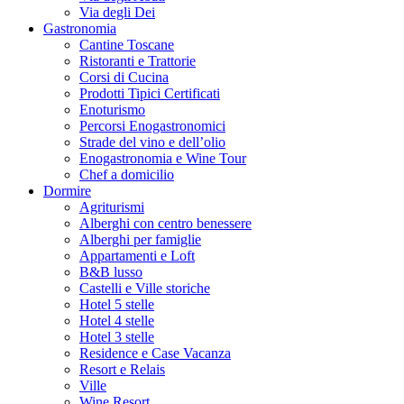
Via degli Dei
Gastronomia
Cantine Toscane
Ristoranti e Trattorie
Corsi di Cucina
Prodotti Tipici Certificati
Enoturismo
Percorsi Enogastronomici
Strade del vino e dell’olio
Enogastronomia e Wine Tour
Chef a domicilio
Dormire
Agriturismi
Alberghi con centro benessere
Alberghi per famiglie
Appartamenti e Loft
B&B lusso
Castelli e Ville storiche
Hotel 5 stelle
Hotel 4 stelle
Hotel 3 stelle
Residence e Case Vacanza
Resort e Relais
Ville
Wine Resort