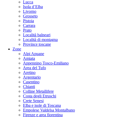
Lucca
Isola d’Elba
Livorno
Grosseto
Pistoia
Carrara
Prato
Località balneari
Località di montagna
Province toscane
Zone
Alpi Apuane
Amiata
Appennino Tosco-Emiliano
Area del Tufo
Aretino
Argentario
Casentino
Chianti
Colline Metallifere
Costa degli Etruschi
Crete Senesi
Elba e isole di Toscana
Empolese Valdelsa Montalbano
Firenze e area fiorentina