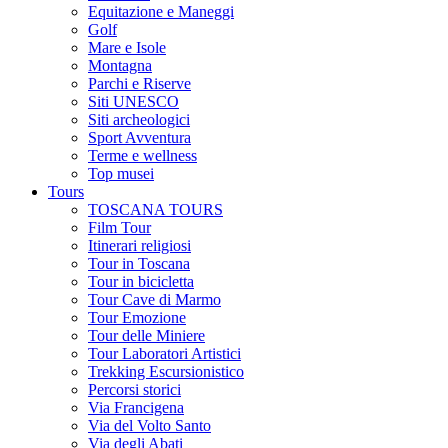
Equitazione e Maneggi
Golf
Mare e Isole
Montagna
Parchi e Riserve
Siti UNESCO
Siti archeologici
Sport Avventura
Terme e wellness
Top musei
Tours
TOSCANA TOURS
Film Tour
Itinerari religiosi
Tour in Toscana
Tour in bicicletta
Tour Cave di Marmo
Tour Emozione
Tour delle Miniere
Tour Laboratori Artistici
Trekking Escursionistico
Percorsi storici
Via Francigena
Via del Volto Santo
Via degli Abati