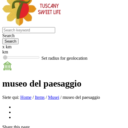
Search
x km
km
Set radius for geolocation
museo del paesaggio
Siete qui:
Home
/
Items
/
Musei
/
museo del paesaggio
Share
this page