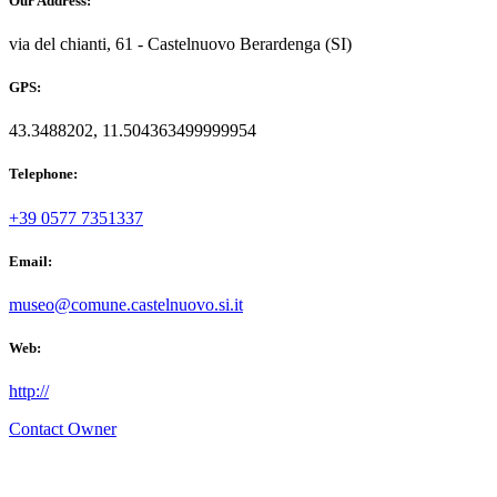
Our Address:
via del chianti, 61 - Castelnuovo Berardenga (SI)
GPS:
43.3488202, 11.504363499999954
Telephone:
+39 0577 7351337
Email:
museo@comune.castelnuovo.si.it
Web:
http://
Contact Owner