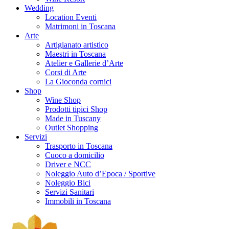
Wedding
Location Eventi
Matrimoni in Toscana
Arte
Artigianato artistico
Maestri in Toscana
Atelier e Gallerie d’Arte
Corsi di Arte
La Gioconda cornici
Shop
Wine Shop
Prodotti tipici Shop
Made in Tuscany
Outlet Shopping
Servizi
Trasporto in Toscana
Cuoco a domicilio
Driver e NCC
Noleggio Auto d’Epoca / Sportive
Noleggio Bici
Servizi Sanitari
Immobili in Toscana