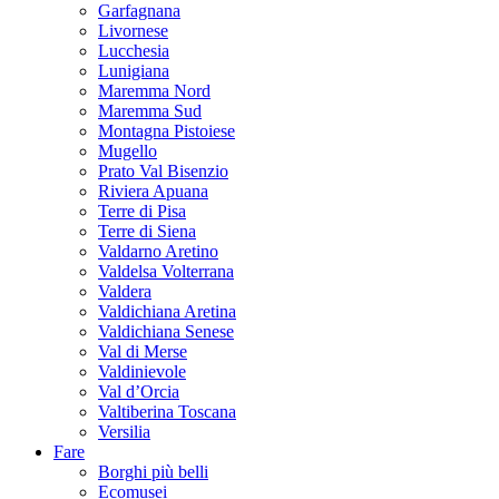
Garfagnana
Livornese
Lucchesia
Lunigiana
Maremma Nord
Maremma Sud
Montagna Pistoiese
Mugello
Prato Val Bisenzio
Riviera Apuana
Terre di Pisa
Terre di Siena
Valdarno Aretino
Valdelsa Volterrana
Valdera
Valdichiana Aretina
Valdichiana Senese
Val di Merse
Valdinievole
Val d’Orcia
Valtiberina Toscana
Versilia
Fare
Borghi più belli
Ecomusei