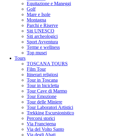
Equitazione e Maneggi
Golf
Mare e Isole
Montagna
Parchi e Riserve
Siti UNESCO
Siti archeologici
Sport Avventura
Terme e wellness
Top musei
Tours
TOSCANA TOURS
Film Tour
Itinerari religiosi
Tour in Toscana
Tour in bicicletta
Tour Cave di Marmo
Tour Emozione
Tour delle Miniere
Tour Laboratori Artistici
Trekking Escursionistico
Percorsi storici
Via Francigena
Via del Volto Santo
Via degli Abati