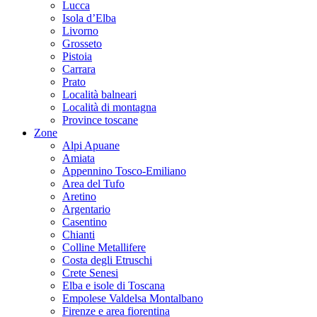
Lucca
Isola d’Elba
Livorno
Grosseto
Pistoia
Carrara
Prato
Località balneari
Località di montagna
Province toscane
Zone
Alpi Apuane
Amiata
Appennino Tosco-Emiliano
Area del Tufo
Aretino
Argentario
Casentino
Chianti
Colline Metallifere
Costa degli Etruschi
Crete Senesi
Elba e isole di Toscana
Empolese Valdelsa Montalbano
Firenze e area fiorentina