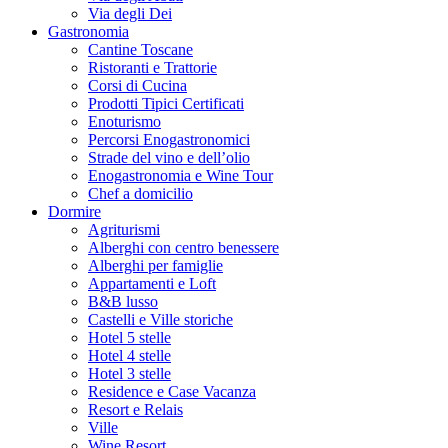
Via degli Dei
Gastronomia
Cantine Toscane
Ristoranti e Trattorie
Corsi di Cucina
Prodotti Tipici Certificati
Enoturismo
Percorsi Enogastronomici
Strade del vino e dell’olio
Enogastronomia e Wine Tour
Chef a domicilio
Dormire
Agriturismi
Alberghi con centro benessere
Alberghi per famiglie
Appartamenti e Loft
B&B lusso
Castelli e Ville storiche
Hotel 5 stelle
Hotel 4 stelle
Hotel 3 stelle
Residence e Case Vacanza
Resort e Relais
Ville
Wine Resort