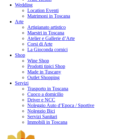
Wedding
Location Eventi
Matrimoni in Toscana
Arte
Artigianato artistico
Maestri in Toscana
Atelier e Gallerie d’Arte
Corsi di Arte
La Gioconda cornici
Shop
Wine Shop
Prodotti tipici Shop
Made in Tuscany
Outlet Shopping
Servizi
Trasporto in Toscana
Cuoco a domicilio
Driver e NCC
Noleggio Auto d’Epoca / Sportive
Noleggio Bici
Servizi Sanitari
Immobili in Toscana