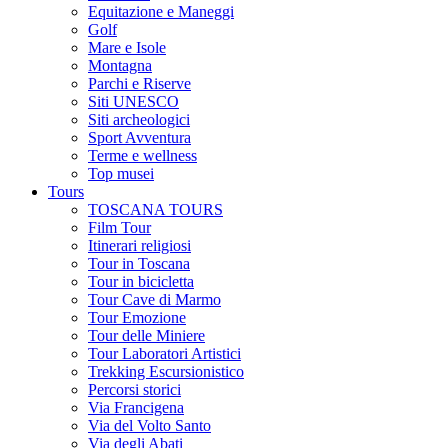
Equitazione e Maneggi
Golf
Mare e Isole
Montagna
Parchi e Riserve
Siti UNESCO
Siti archeologici
Sport Avventura
Terme e wellness
Top musei
Tours
TOSCANA TOURS
Film Tour
Itinerari religiosi
Tour in Toscana
Tour in bicicletta
Tour Cave di Marmo
Tour Emozione
Tour delle Miniere
Tour Laboratori Artistici
Trekking Escursionistico
Percorsi storici
Via Francigena
Via del Volto Santo
Via degli Abati