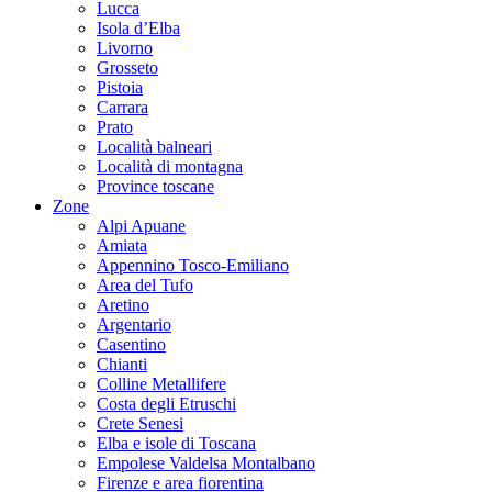
Lucca
Isola d’Elba
Livorno
Grosseto
Pistoia
Carrara
Prato
Località balneari
Località di montagna
Province toscane
Zone
Alpi Apuane
Amiata
Appennino Tosco-Emiliano
Area del Tufo
Aretino
Argentario
Casentino
Chianti
Colline Metallifere
Costa degli Etruschi
Crete Senesi
Elba e isole di Toscana
Empolese Valdelsa Montalbano
Firenze e area fiorentina