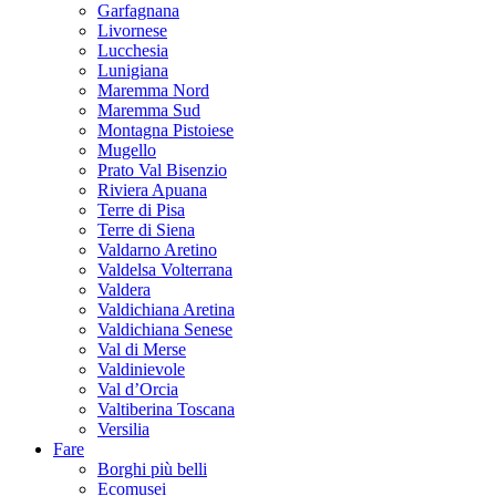
Garfagnana
Livornese
Lucchesia
Lunigiana
Maremma Nord
Maremma Sud
Montagna Pistoiese
Mugello
Prato Val Bisenzio
Riviera Apuana
Terre di Pisa
Terre di Siena
Valdarno Aretino
Valdelsa Volterrana
Valdera
Valdichiana Aretina
Valdichiana Senese
Val di Merse
Valdinievole
Val d’Orcia
Valtiberina Toscana
Versilia
Fare
Borghi più belli
Ecomusei