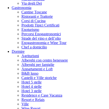
Via degli Dei
Gastronomia
Cantine Toscane
Ristoranti e Trattorie
Corsi di Cucina
Prodotti Tipici Certificati
Enoturismo
Percorsi Enogastronomici
Strade del vino e dell’olio
Enogastronomia e Wine Tour
Chef a domicilio
Dormire
Agriturismi
Alberghi con centro benessere
Alberghi per famiglie
Appartamenti e Loft
B&B lusso
Castelli e Ville storiche
Hotel 5 stelle
Hotel 4 stelle
Hotel 3 stelle
Residence e Case Vacanza
Resort e Relais
Ville
Wine Resort