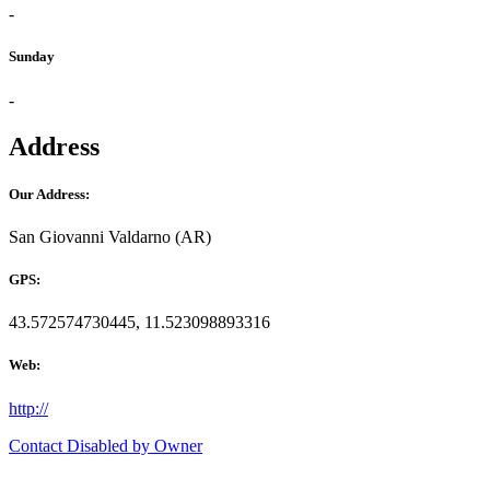
-
Sunday
-
Address
Our Address:
San Giovanni Valdarno (AR)
GPS:
43.572574730445, 11.523098893316
Web:
http://
Contact Disabled by Owner