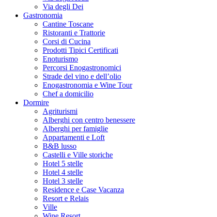
Via degli Dei
Gastronomia
Cantine Toscane
Ristoranti e Trattorie
Corsi di Cucina
Prodotti Tipici Certificati
Enoturismo
Percorsi Enogastronomici
Strade del vino e dell’olio
Enogastronomia e Wine Tour
Chef a domicilio
Dormire
Agriturismi
Alberghi con centro benessere
Alberghi per famiglie
Appartamenti e Loft
B&B lusso
Castelli e Ville storiche
Hotel 5 stelle
Hotel 4 stelle
Hotel 3 stelle
Residence e Case Vacanza
Resort e Relais
Ville
Wine Resort