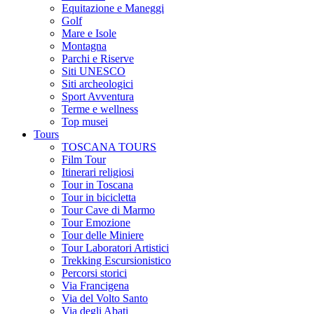
Equitazione e Maneggi
Golf
Mare e Isole
Montagna
Parchi e Riserve
Siti UNESCO
Siti archeologici
Sport Avventura
Terme e wellness
Top musei
Tours
TOSCANA TOURS
Film Tour
Itinerari religiosi
Tour in Toscana
Tour in bicicletta
Tour Cave di Marmo
Tour Emozione
Tour delle Miniere
Tour Laboratori Artistici
Trekking Escursionistico
Percorsi storici
Via Francigena
Via del Volto Santo
Via degli Abati