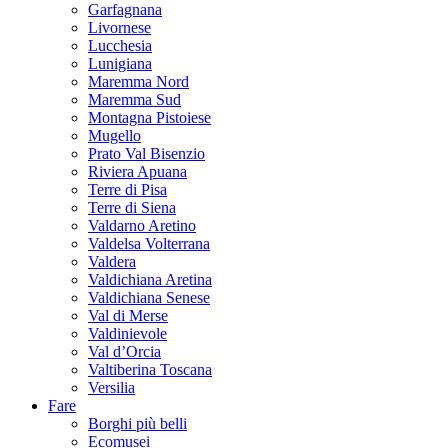
Garfagnana
Livornese
Lucchesia
Lunigiana
Maremma Nord
Maremma Sud
Montagna Pistoiese
Mugello
Prato Val Bisenzio
Riviera Apuana
Terre di Pisa
Terre di Siena
Valdarno Aretino
Valdelsa Volterrana
Valdera
Valdichiana Aretina
Valdichiana Senese
Val di Merse
Valdinievole
Val d’Orcia
Valtiberina Toscana
Versilia
Fare
Borghi più belli
Ecomusei