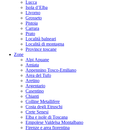
Lucca
Isola d’Elba
Livorno
Grosseto
Pistoia
Carrara
Prato
Località balneari
Località di montagna
Province toscane
Zone
Alpi Apuane
Amiata
Appennino Tosco-Emiliano
Area del Tufo
Aretino
Argentario
Casentino
Chianti
Colline Metallifere
Costa degli Etruschi
Crete Senesi
Elba e isole di Toscana
Empolese Valdelsa Montalbano
Firenze e area fiorentina