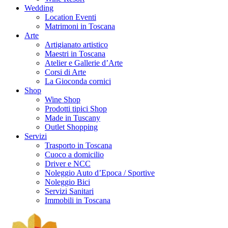
Wedding
Location Eventi
Matrimoni in Toscana
Arte
Artigianato artistico
Maestri in Toscana
Atelier e Gallerie d’Arte
Corsi di Arte
La Gioconda cornici
Shop
Wine Shop
Prodotti tipici Shop
Made in Tuscany
Outlet Shopping
Servizi
Trasporto in Toscana
Cuoco a domicilio
Driver e NCC
Noleggio Auto d’Epoca / Sportive
Noleggio Bici
Servizi Sanitari
Immobili in Toscana