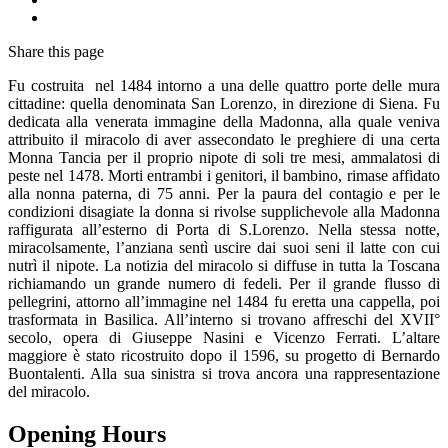
Share
this page
Fu costruita nel 1484 intorno a una delle quattro porte delle mura
cittadine: quella denominata San Lorenzo, in direzione di Siena. Fu
dedicata alla venerata immagine della Madonna, alla quale veniva
attribuito il miracolo di aver assecondato le preghiere di una certa
Monna Tancia per il proprio nipote di soli tre mesi, ammalatosi di
peste nel 1478. Morti entrambi i genitori, il bambino, rimase affidato
alla nonna paterna, di 75 anni. Per la paura del contagio e per le
condizioni disagiate la donna si rivolse supplichevole alla Madonna
raffigurata all’esterno di Porta di S.Lorenzo. Nella stessa notte,
miracolsamente, l’anziana sentì uscire dai suoi seni il latte con cui
nutrì il nipote. La notizia del miracolo si diffuse in tutta la Toscana
richiamando un grande numero di fedeli. Per il grande flusso di
pellegrini, attorno all’immagine nel 1484 fu eretta una cappella, poi
trasformata in Basilica. All’interno si trovano affreschi del XVII°
secolo, opera di Giuseppe Nasini e Vicenzo Ferrati. L’altare
maggiore è stato ricostruito dopo il 1596, su progetto di Bernardo
Buontalenti. Alla sua sinistra si trova ancora una rappresentazione
del miracolo.
Opening Hours