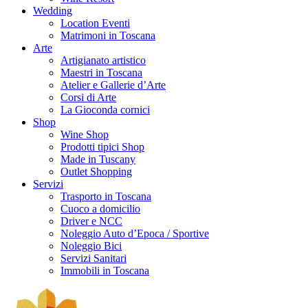
Wedding
Location Eventi
Matrimoni in Toscana
Arte
Artigianato artistico
Maestri in Toscana
Atelier e Gallerie d’Arte
Corsi di Arte
La Gioconda cornici
Shop
Wine Shop
Prodotti tipici Shop
Made in Tuscany
Outlet Shopping
Servizi
Trasporto in Toscana
Cuoco a domicilio
Driver e NCC
Noleggio Auto d’Epoca / Sportive
Noleggio Bici
Servizi Sanitari
Immobili in Toscana