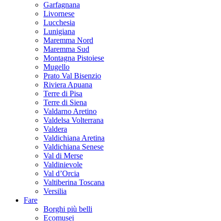
Garfagnana
Livornese
Lucchesia
Lunigiana
Maremma Nord
Maremma Sud
Montagna Pistoiese
Mugello
Prato Val Bisenzio
Riviera Apuana
Terre di Pisa
Terre di Siena
Valdarno Aretino
Valdelsa Volterrana
Valdera
Valdichiana Aretina
Valdichiana Senese
Val di Merse
Valdinievole
Val d’Orcia
Valtiberina Toscana
Versilia
Fare
Borghi più belli
Ecomusei