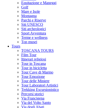
Equitazione e Maneggi
Golf
Mare e Isole
Montagna
Parchi e Riserve
Siti UNESCO
Siti archeologici
Sport Avventura
Terme e wellness
Top musei
Tours
TOSCANA TOURS
Film Tour
Itinerari religiosi
Tour in Toscana
Tour in bicicletta
Tour Cave di Marmo
Tour Emozione
Tour delle Miniere
Tour Laboratori Artistici
Trekking Escursionistico
Percorsi storici
Via Francigena
Via del Volto Santo
Via degli Abati