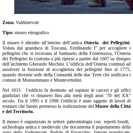
Zona:
Valdinievole
Tipo:
museo etnografico
Il museo è allestito all’interno dell’antica
Osteria dei Pellegrini
.
Voluta dal granduca di Toscana, Ferdinando I° per accogliere i
pellegrini che si recavano al Santuario della Fontenuova, l’Osteria
dei Pellegrini fu costruita a più riprese a partire dal 1607 su disegno
dell’architetto Gherardo Mechini. L’edificio dell’Osteria continuò ad
assolvere la funzione di accoglienza dei pellegrini fino al 1775,
quando divenne sede della Comunità delle due Terre che unificava i
comuni di Monsummano e Montevettolini.
Nel 1833 l’edificio fu destinato ad ospitare le carceri e gli uffici
giudiziari che vi rimasero fino alla metà degli anni ’70 del XX°
secolo. Tra il 1995 e il 1998 l’edificio è stato oggetto di lavori di
restauro che hanno permesso la realizzazione del
Museo della Città
e del Territorio
.
Il museo è organizzato in settori: paleontologia con reperti fossili,
archeologia antica e medievale che documenta il popolamento della
zona della Vadinievole, Padule di Fucecchio, fattorie granducale,