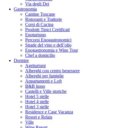
Via degli Dei
Gastronomia
Cantine Toscane
Ristoranti e Trattorie
Corsi di Cucina
Prodotti Tipici Certificati
Enoturismo
Percorsi Enogastronomici
Strade del vino e dell’olio
Enogastronomia e Wine Tour
Chef a domicilio
Dormire
Agriturismi
Alberghi con centro benessere
Alberghi per famiglie
Appartamenti e Loft
B&B lusso
Castelli e Ville storiche
Hotel 5 stelle
Hotel 4 stelle
Hotel 3 stelle
Residence e Case Vacanza
Resort e Relais
Ville
Wine Resort