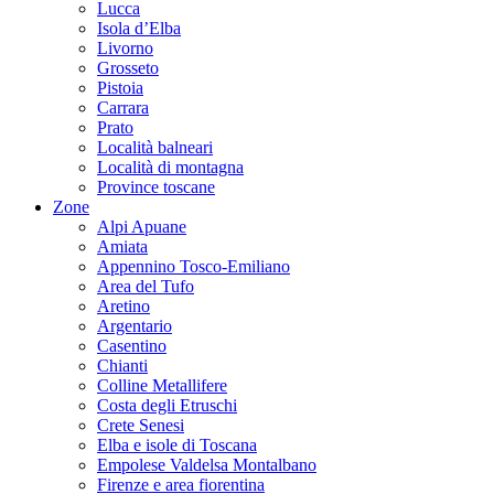
Lucca
Isola d’Elba
Livorno
Grosseto
Pistoia
Carrara
Prato
Località balneari
Località di montagna
Province toscane
Zone
Alpi Apuane
Amiata
Appennino Tosco-Emiliano
Area del Tufo
Aretino
Argentario
Casentino
Chianti
Colline Metallifere
Costa degli Etruschi
Crete Senesi
Elba e isole di Toscana
Empolese Valdelsa Montalbano
Firenze e area fiorentina