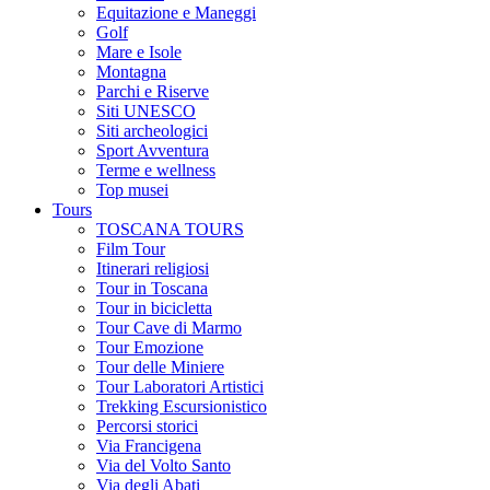
Equitazione e Maneggi
Golf
Mare e Isole
Montagna
Parchi e Riserve
Siti UNESCO
Siti archeologici
Sport Avventura
Terme e wellness
Top musei
Tours
TOSCANA TOURS
Film Tour
Itinerari religiosi
Tour in Toscana
Tour in bicicletta
Tour Cave di Marmo
Tour Emozione
Tour delle Miniere
Tour Laboratori Artistici
Trekking Escursionistico
Percorsi storici
Via Francigena
Via del Volto Santo
Via degli Abati