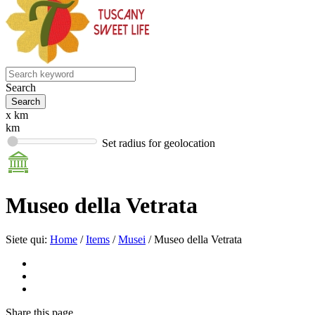
Search
x km
km
Set radius for geolocation
Museo della Vetrata
Siete qui:
Home
/
Items
/
Musei
/
Museo della Vetrata
Share
this page