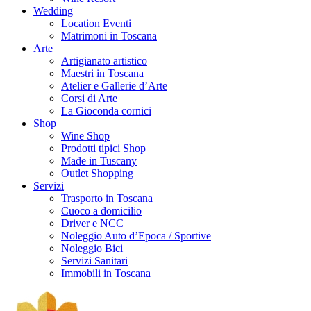
Wedding
Location Eventi
Matrimoni in Toscana
Arte
Artigianato artistico
Maestri in Toscana
Atelier e Gallerie d’Arte
Corsi di Arte
La Gioconda cornici
Shop
Wine Shop
Prodotti tipici Shop
Made in Tuscany
Outlet Shopping
Servizi
Trasporto in Toscana
Cuoco a domicilio
Driver e NCC
Noleggio Auto d’Epoca / Sportive
Noleggio Bici
Servizi Sanitari
Immobili in Toscana