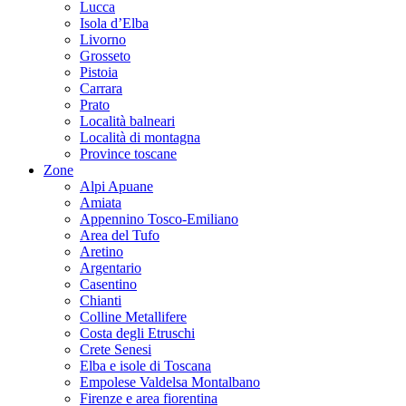
Lucca
Isola d’Elba
Livorno
Grosseto
Pistoia
Carrara
Prato
Località balneari
Località di montagna
Province toscane
Zone
Alpi Apuane
Amiata
Appennino Tosco-Emiliano
Area del Tufo
Aretino
Argentario
Casentino
Chianti
Colline Metallifere
Costa degli Etruschi
Crete Senesi
Elba e isole di Toscana
Empolese Valdelsa Montalbano
Firenze e area fiorentina