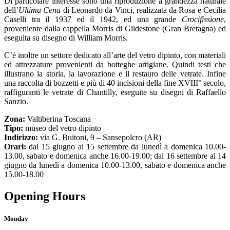
Di particolare interesse sono una riproduzione a grandezza naturale
dell’
Ultima Cena
di Leonardo da Vinci, realizzata da Rosa e Cecilia
Caselli tra il 1937 ed il 1942, ed una grande
Crocifissione
,
proveniente dalla cappella Morris di Gildestone (Gran Bretagna) ed
eseguita su disegno di William Morris.
C’è inoltre un settore dedicato all’arte del vetro dipinto, con materiali
ed attrezzature provenienti da botteghe artigiane. Quindi testi che
illustrano la storia, la lavorazione e il restauro delle vetrate. Infine
una raccolta di bozzetti e più di 40 incisioni della fine XVIII° secolo,
raffiguranti le vetrate di Chantilly, eseguite su disegni di Raffaello
Sanzio.
Zona:
Valtiberina Toscana
Tipo:
museo del vetro dipinto
Indirizzo:
via G. Buitoni, 9 – Sansepolcro (AR)
Orari:
dal 15 giugno al 15 settembre da lunedì a domenica 10.00-
13.00, sabato e domenica anche 16.00-19.00; dal 16 settembre al 14
giugno da lunedì a domenica 10.00-13.00, sabato e domenica anche
15.00-18.00
Opening Hours
Monday