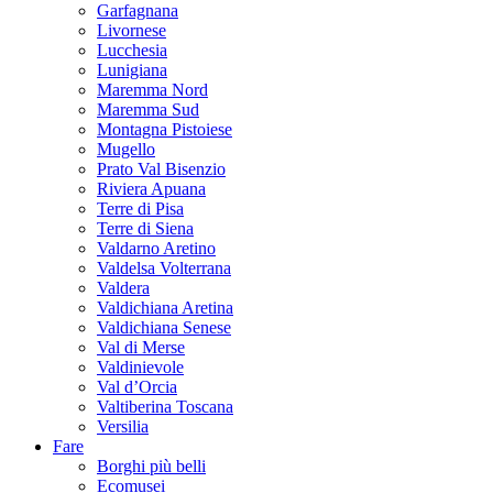
Garfagnana
Livornese
Lucchesia
Lunigiana
Maremma Nord
Maremma Sud
Montagna Pistoiese
Mugello
Prato Val Bisenzio
Riviera Apuana
Terre di Pisa
Terre di Siena
Valdarno Aretino
Valdelsa Volterrana
Valdera
Valdichiana Aretina
Valdichiana Senese
Val di Merse
Valdinievole
Val d’Orcia
Valtiberina Toscana
Versilia
Fare
Borghi più belli
Ecomusei