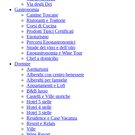
Via degli Dei
Gastronomia
Cantine Toscane
Ristoranti e Trattorie
Corsi di Cucina
Prodotti Tipici Certificati
Enoturismo
Percorsi Enogastronomici
Strade del vino e dell’olio
Enogastronomia e Wine Tour
Chef a domicilio
Dormire
Agriturismi
Alberghi con centro benessere
Alberghi per famiglie
Appartamenti e Loft
B&B lusso
Castelli e Ville storiche
Hotel 5 stelle
Hotel 4 stelle
Hotel 3 stelle
Residence e Case Vacanza
Resort e Relais
Ville
Wine Resort