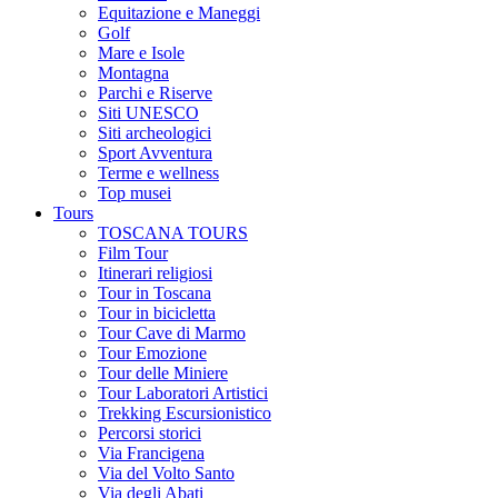
Equitazione e Maneggi
Golf
Mare e Isole
Montagna
Parchi e Riserve
Siti UNESCO
Siti archeologici
Sport Avventura
Terme e wellness
Top musei
Tours
TOSCANA TOURS
Film Tour
Itinerari religiosi
Tour in Toscana
Tour in bicicletta
Tour Cave di Marmo
Tour Emozione
Tour delle Miniere
Tour Laboratori Artistici
Trekking Escursionistico
Percorsi storici
Via Francigena
Via del Volto Santo
Via degli Abati