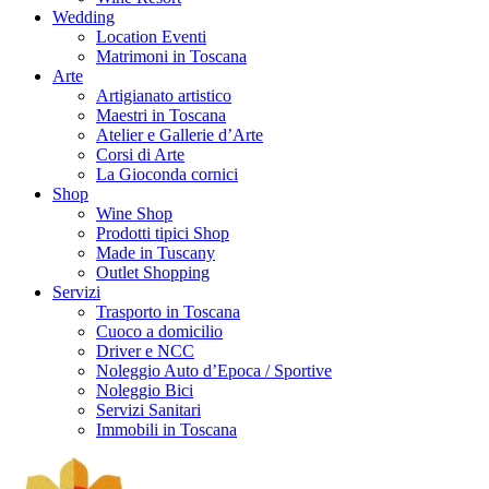
Wedding
Location Eventi
Matrimoni in Toscana
Arte
Artigianato artistico
Maestri in Toscana
Atelier e Gallerie d’Arte
Corsi di Arte
La Gioconda cornici
Shop
Wine Shop
Prodotti tipici Shop
Made in Tuscany
Outlet Shopping
Servizi
Trasporto in Toscana
Cuoco a domicilio
Driver e NCC
Noleggio Auto d’Epoca / Sportive
Noleggio Bici
Servizi Sanitari
Immobili in Toscana