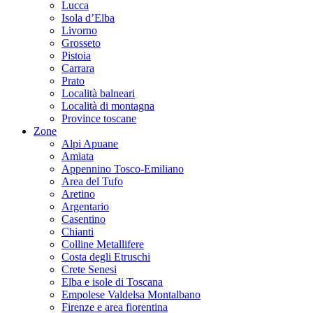
Lucca
Isola d’Elba
Livorno
Grosseto
Pistoia
Carrara
Prato
Località balneari
Località di montagna
Province toscane
Zone
Alpi Apuane
Amiata
Appennino Tosco-Emiliano
Area del Tufo
Aretino
Argentario
Casentino
Chianti
Colline Metallifere
Costa degli Etruschi
Crete Senesi
Elba e isole di Toscana
Empolese Valdelsa Montalbano
Firenze e area fiorentina