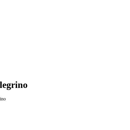
legrino
rino