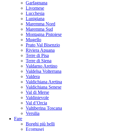
Garfagnana
Livornese
Lucchesia
Lunigiana
Maremma Nord
Maremma Sud
Montagna Pistoiese
Mugello
Prato Val Bisenzio
Riviera Apuana
Terre di Pisa
Terre di Siena
Valdarno Aretino
Valdelsa Volterrana
Valdera
Valdichiana Aretina
Valdichiana Senese
Val di Merse
Valdinievole
Val d’Orcia
Valtiberina Toscana
Versilia
Fare
Borghi più belli
Ecomusei