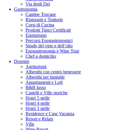
Via degli Dei
Gastronomia
Cantine Toscane
Ristoranti e Trattorie
Corsi di Cucina
Prodotti Tipici Certificati
Enoturismo
Percorsi Enogastronomici
Strade del vino e dell’olio
Enogastronomia e Wine Tour
Chef a domicilio
Dormire
Agriturismi
Alberghi con centro benessere
Alberghi per famiglie
Appartamenti e Loft
B&B lusso
Castelli e Ville storiche
Hotel 5 stelle
Hotel 4 stelle
Hotel 3 stelle
Residence e Case Vacanza
Resort e Relais
Ville
Wine Resort