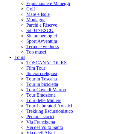
Equitazione e Maneggi
Golf
Mare e Isole
Montagna
Parchi e Riserve
Siti UNESCO
Siti archeologici
Sport Avventura
Terme e wellness
Top musei
Tours
TOSCANA TOURS
Film Tour
Itinerari religiosi
Tour in Toscana
Tour in bicicletta
Tour Cave di Marmo
Tour Emozione
Tour delle Miniere
Tour Laboratori Artistici
Trekking Escursionistico
Percorsi storici
Via Francigena
Via del Volto Santo
Via degli Abati