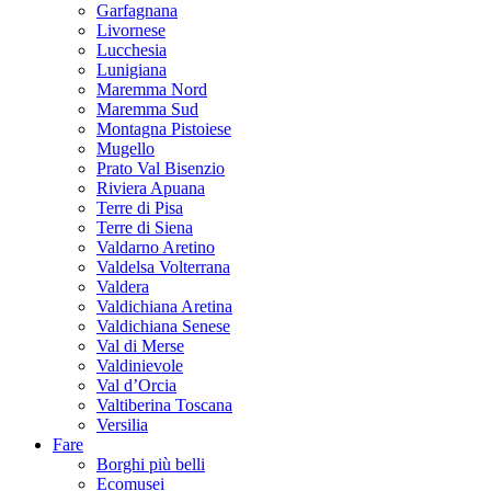
Garfagnana
Livornese
Lucchesia
Lunigiana
Maremma Nord
Maremma Sud
Montagna Pistoiese
Mugello
Prato Val Bisenzio
Riviera Apuana
Terre di Pisa
Terre di Siena
Valdarno Aretino
Valdelsa Volterrana
Valdera
Valdichiana Aretina
Valdichiana Senese
Val di Merse
Valdinievole
Val d’Orcia
Valtiberina Toscana
Versilia
Fare
Borghi più belli
Ecomusei