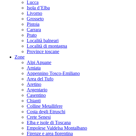
Lucca
Isola d’Elba
Livorno
Grosseto
Pistoia
Carrara
Prato
Località balneari
Località di montagna
Province toscane
Zone
Alpi Apuane
Amiata
Appennino Tosco-Emiliano
Area del Tufo
Aretino
Argentario
Casentino
Chianti
Colline Metallifere
Costa degli Etruschi
Crete Senesi
Elba e isole di Toscana
Empolese Valdelsa Montalbano
Firenze e area fiorentina