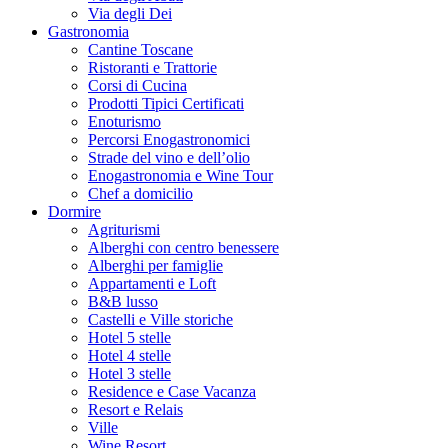
Via degli Dei
Gastronomia
Cantine Toscane
Ristoranti e Trattorie
Corsi di Cucina
Prodotti Tipici Certificati
Enoturismo
Percorsi Enogastronomici
Strade del vino e dell’olio
Enogastronomia e Wine Tour
Chef a domicilio
Dormire
Agriturismi
Alberghi con centro benessere
Alberghi per famiglie
Appartamenti e Loft
B&B lusso
Castelli e Ville storiche
Hotel 5 stelle
Hotel 4 stelle
Hotel 3 stelle
Residence e Case Vacanza
Resort e Relais
Ville
Wine Resort