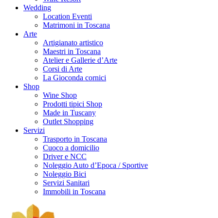
Wedding
Location Eventi
Matrimoni in Toscana
Arte
Artigianato artistico
Maestri in Toscana
Atelier e Gallerie d’Arte
Corsi di Arte
La Gioconda cornici
Shop
Wine Shop
Prodotti tipici Shop
Made in Tuscany
Outlet Shopping
Servizi
Trasporto in Toscana
Cuoco a domicilio
Driver e NCC
Noleggio Auto d’Epoca / Sportive
Noleggio Bici
Servizi Sanitari
Immobili in Toscana