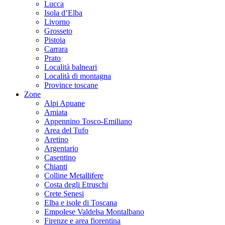
Lucca
Isola d’Elba
Livorno
Grosseto
Pistoia
Carrara
Prato
Località balneari
Località di montagna
Province toscane
Zone
Alpi Apuane
Amiata
Appennino Tosco-Emiliano
Area del Tufo
Aretino
Argentario
Casentino
Chianti
Colline Metallifere
Costa degli Etruschi
Crete Senesi
Elba e isole di Toscana
Empolese Valdelsa Montalbano
Firenze e area fiorentina