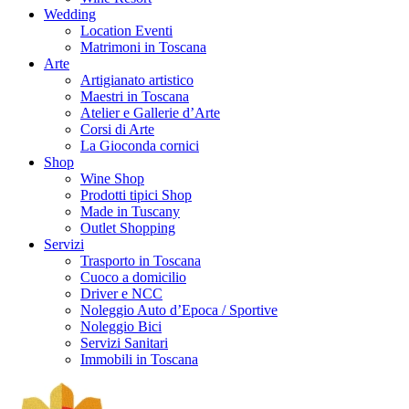
Wedding
Location Eventi
Matrimoni in Toscana
Arte
Artigianato artistico
Maestri in Toscana
Atelier e Gallerie d’Arte
Corsi di Arte
La Gioconda cornici
Shop
Wine Shop
Prodotti tipici Shop
Made in Tuscany
Outlet Shopping
Servizi
Trasporto in Toscana
Cuoco a domicilio
Driver e NCC
Noleggio Auto d’Epoca / Sportive
Noleggio Bici
Servizi Sanitari
Immobili in Toscana