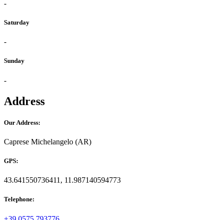
-
Saturday
-
Sunday
-
Address
Our Address:
Caprese Michelangelo (AR)
GPS:
43.641550736411, 11.987140594773
Telephone:
+39 0575 793776