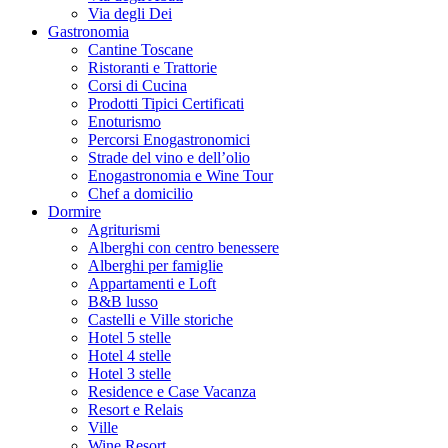
Via degli Dei
Gastronomia
Cantine Toscane
Ristoranti e Trattorie
Corsi di Cucina
Prodotti Tipici Certificati
Enoturismo
Percorsi Enogastronomici
Strade del vino e dell’olio
Enogastronomia e Wine Tour
Chef a domicilio
Dormire
Agriturismi
Alberghi con centro benessere
Alberghi per famiglie
Appartamenti e Loft
B&B lusso
Castelli e Ville storiche
Hotel 5 stelle
Hotel 4 stelle
Hotel 3 stelle
Residence e Case Vacanza
Resort e Relais
Ville
Wine Resort