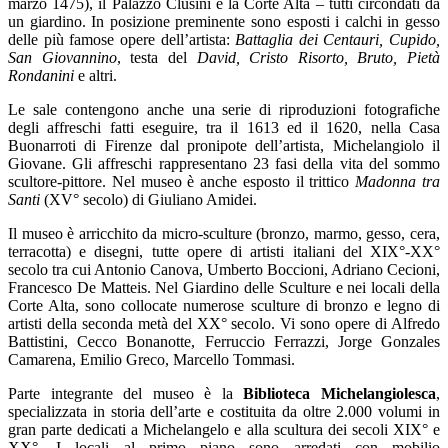
marzo 1475), il Palazzo Clusini e la Corte Alta – tutti circondati da
un giardino. In posizione preminente sono esposti i calchi in gesso
delle più famose opere dell’artista:
Battaglia dei Centauri, Cupido,
San Giovannino
, testa del
David, Cristo Risorto, Bruto, Pietà
Rondanini
e altri.
Le sale contengono anche una serie di riproduzioni fotografiche
degli affreschi fatti eseguire, tra il 1613 ed il 1620, nella Casa
Buonarroti di Firenze dal pronipote dell’artista, Michelangiolo il
Giovane. Gli affreschi rappresentano 23 fasi della vita del sommo
scultore-pittore. Nel museo è anche esposto il trittico
Madonna tra
Santi
(XV° secolo) di Giuliano Amidei.
Il museo è arricchito da micro-sculture (bronzo, marmo, gesso, cera,
terracotta) e disegni, tutte opere di artisti italiani del XIX°-XX°
secolo tra cui Antonio Canova, Umberto Boccioni, Adriano Cecioni,
Francesco De Matteis. Nel Giardino delle Sculture e nei locali della
Corte Alta, sono collocate numerose sculture di bronzo e legno di
artisti della seconda metà del XX° secolo. Vi sono opere di Alfredo
Battistini, Cecco Bonanotte, Ferruccio Ferrazzi, Jorge Gonzales
Camarena, Emilio Greco, Marcello Tommasi.
Parte integrante del museo è la
Biblioteca Michelangiolesca
,
specializzata in storia dell’arte e costituita da oltre 2.000 volumi in
gran parte dedicati a Michelangelo e alla scultura dei secoli XIX° e
XX°. I locali al primo piano sono arredati con mobilio