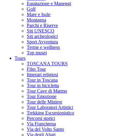
Equitazione e Maneggi
Golf
Mare e Isole
Montagna
Parchi e Riserve
Siti UNESCO
Siti archeologici
Sport Avventura
Terme e wellness
Top musei
Tours
TOSCANA TOURS
Film Tour
Itinerari religiosi
Tour in Toscana
Tour in bicicletta
Tour Cave di Marmo
Tour Emozione
Tour delle Miniere
Tour Laboratori Artistici
Trekking Escursionistico
Percorsi storici
Via Francigena
Via del Volto Santo
Via degli Abati