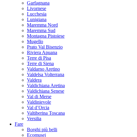
Garfagnana
Livornese
Lucchesia
Lunigiana
Maremma Nord
Maremma Sud
Montagna Pistoiese
Mugello
Prato Val Bisenzio
Riviera Apuana
Terre di Pisa
Terre di Siena
Valdarno Aretino
Valdelsa Volterrana
Valdera
Valdichiana Aretina
Valdichiana Senese
Val di Merse
Valdinievole
Val d’Orcia
Valtiberina Toscana
Versilia
Fare
Borghi più belli
Ecomusei