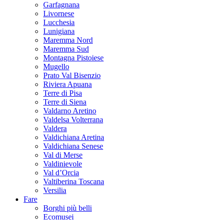
Garfagnana
Livornese
Lucchesia
Lunigiana
Maremma Nord
Maremma Sud
Montagna Pistoiese
Mugello
Prato Val Bisenzio
Riviera Apuana
Terre di Pisa
Terre di Siena
Valdarno Aretino
Valdelsa Volterrana
Valdera
Valdichiana Aretina
Valdichiana Senese
Val di Merse
Valdinievole
Val d’Orcia
Valtiberina Toscana
Versilia
Fare
Borghi più belli
Ecomusei