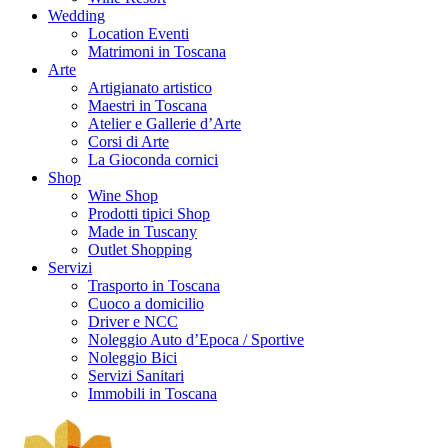
Wedding
Location Eventi
Matrimoni in Toscana
Arte
Artigianato artistico
Maestri in Toscana
Atelier e Gallerie d’Arte
Corsi di Arte
La Gioconda cornici
Shop
Wine Shop
Prodotti tipici Shop
Made in Tuscany
Outlet Shopping
Servizi
Trasporto in Toscana
Cuoco a domicilio
Driver e NCC
Noleggio Auto d’Epoca / Sportive
Noleggio Bici
Servizi Sanitari
Immobili in Toscana