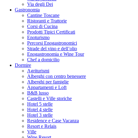
Via degli Dei
Gastronomia
Cantine Toscane
Ristoranti e Trattorie
Corsi di Cucina
Prodotti Tipici Certificati
Enoturismo
Percorsi Enogastronomici
Strade del vino e dell’olio
Enogastronomia e Wine Tour
Chef a domicilio
Dormire
Agriturismi
Alberghi con centro benessere
Alberghi per famiglie
Appartamenti e Loft
B&B lusso
Castelli e Ville storiche
Hotel 5 stelle
Hotel 4 stelle
Hotel 3 stelle
Residence e Case Vacanza
Resort e Relais
Ville
Wine Resort