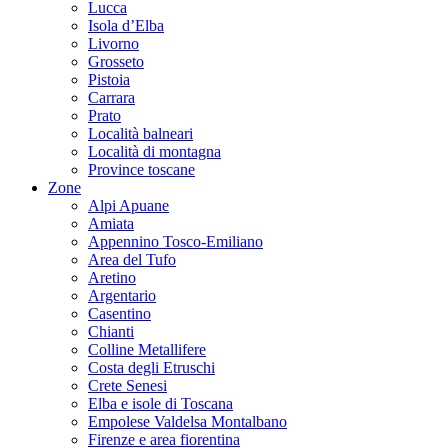
Lucca
Isola d’Elba
Livorno
Grosseto
Pistoia
Carrara
Prato
Località balneari
Località di montagna
Province toscane
Zone
Alpi Apuane
Amiata
Appennino Tosco-Emiliano
Area del Tufo
Aretino
Argentario
Casentino
Chianti
Colline Metallifere
Costa degli Etruschi
Crete Senesi
Elba e isole di Toscana
Empolese Valdelsa Montalbano
Firenze e area fiorentina