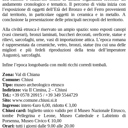
andamento cronologico e tematico. Il percorso di visita inizia con
l’esposizione di oggetti dell’Età del Bronzo e del Ferro provenienti
dal territorio, in particolare oggetti in ceramica e in metallo. A
conclusione la presentazione delle principali necropoli del territorio.
Alla civiltà etrusca è riservato un ampio spazio: sono esposti canopi
(vasi cinerari), bronzi laminati, buccheri decorati, oreficerie, statue e
rilievi, sarcofaghi, urne, vasi di importazione attica. L’epoca romana
è rappresentata da ceramiche, vetro, bronzi, statue (tra cui una delle
migliori e più fedeli riproduzioni della testa dell’imperatore
Augusto), sarcofaghi.
Infine l’epoca longobarda con molti ricchi corredi tombali.
Zona:
Val di Chiana
Comune:
Chiusi
Tipo:
museo archeologico etrusco
Indirizzo:
via II Cimina, 2 – Chiusi
Tel.:
+39 0578 20915 / +39 349 5544729
Sito:
www.comune.chiusi.si.it
Ingresso:
intero €uro 6,00, ridotto € 3,00
Chiusi card:
biglietto unico valido per il Museo Nazionale Etrusco,
tombe Pellegrina e Leone, Museo Cattedrale e Labirinto di
Porsenna, Museo Civico € 10,00
Orari:
tutti i giorni dalle 9.00 alle 20.00