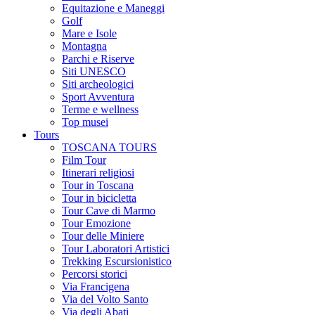
Equitazione e Maneggi
Golf
Mare e Isole
Montagna
Parchi e Riserve
Siti UNESCO
Siti archeologici
Sport Avventura
Terme e wellness
Top musei
Tours
TOSCANA TOURS
Film Tour
Itinerari religiosi
Tour in Toscana
Tour in bicicletta
Tour Cave di Marmo
Tour Emozione
Tour delle Miniere
Tour Laboratori Artistici
Trekking Escursionistico
Percorsi storici
Via Francigena
Via del Volto Santo
Via degli Abati