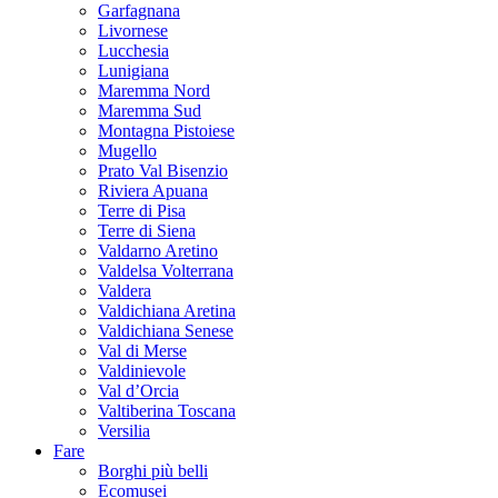
Garfagnana
Livornese
Lucchesia
Lunigiana
Maremma Nord
Maremma Sud
Montagna Pistoiese
Mugello
Prato Val Bisenzio
Riviera Apuana
Terre di Pisa
Terre di Siena
Valdarno Aretino
Valdelsa Volterrana
Valdera
Valdichiana Aretina
Valdichiana Senese
Val di Merse
Valdinievole
Val d’Orcia
Valtiberina Toscana
Versilia
Fare
Borghi più belli
Ecomusei