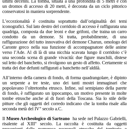
ultimi decenni. La tomba, situata a una profondità di 5 metri e con
un dromos di accesso di 20 metri, è decorata da un ciclo pittorico
conservatosi in maniera sorprendente.
L’eccezionalità è costituita soprattutto dall’originalità dei temi
iconografici. Sul lato destro del corridoio di accesso è raffigurata una
quadriga, composta da due leoni e due grifoni, che traina un carro
condotto da un demone. Si tratta, probabilmente, di una
raffigurazione del tutto innovativa del demone Charun, omologo del
Caronte greco nella sua funzione di accompagnatore delle anime
verso l’Ade. Al di là di una nicchia scavata lungo il corridoio c’è
una seconda scena di grande vivacità: due figure maschili, distese
sul letto del banchetto, si rivolgono un gesto di affetto. Certamente si
tratta dei due defunti raffigurati a banchetto nell’aldilà.
All’interno della camera di fondo, di forma quadrangolare, è dipinto
un serpente a tre teste, uno dei tanti mostri immaginari che
popolavano l’oltretomba etrusco. Infine, sul semipiano della parete
di fondo, è raffigurato un ippocampo, un motivo presente in molte
tombe etrusche anche al di fuori della Toscana. Sia lo stile delle
pitture che gli oggetti del corredo indicano che la tomba risale alla
seconda metà del IV° secolo a.C.
Il
Museo Archeologico di Sarteano
ha sede nel Palazzo Gabrielli,
risalente al XIII° secolo. La raccolta è costituita da oggetti
provenienti dalle numerose necropoli etrusche del territorio e