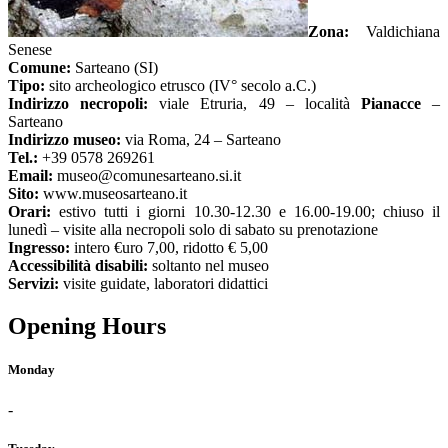
Zona:
Valdichiana
Senese
Comune:
Sarteano (SI)
Tipo:
sito archeologico etrusco (IV° secolo a.C.)
Indirizzo necropoli:
viale Etruria, 49 – località
Pianacce
–
Sarteano
Indirizzo museo:
via Roma, 24 – Sarteano
Tel.:
+39 0578 269261
Email:
museo@comunesarteano.si.it
Sito:
www.museosarteano.it
Orari:
estivo tutti i giorni 10.30-12.30 e 16.00-19.00; chiuso il
lunedì – visite alla necropoli solo di sabato su prenotazione
Ingresso:
intero €uro 7,00, ridotto € 5,00
Accessibilità disabili:
soltanto nel museo
Servizi:
visite guidate, laboratori didattici
Opening Hours
Monday
-