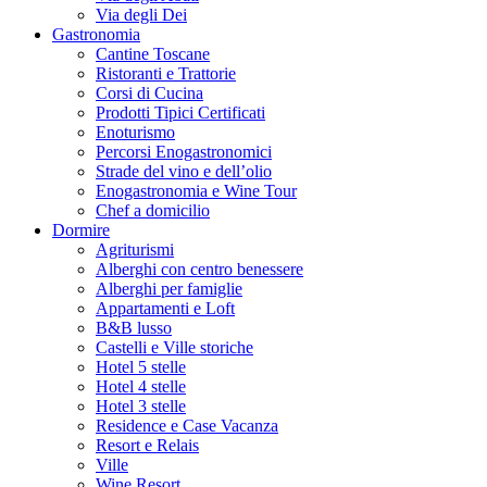
Via degli Dei
Gastronomia
Cantine Toscane
Ristoranti e Trattorie
Corsi di Cucina
Prodotti Tipici Certificati
Enoturismo
Percorsi Enogastronomici
Strade del vino e dell’olio
Enogastronomia e Wine Tour
Chef a domicilio
Dormire
Agriturismi
Alberghi con centro benessere
Alberghi per famiglie
Appartamenti e Loft
B&B lusso
Castelli e Ville storiche
Hotel 5 stelle
Hotel 4 stelle
Hotel 3 stelle
Residence e Case Vacanza
Resort e Relais
Ville
Wine Resort