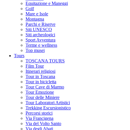
Equitazione e Maneggi
Golf
Mare e Isole
Montagna
Parchi e Riserve
Siti UNESCO
Siti archeologici
Sport Avventura
Terme e wellness
Top musei
Tours
TOSCANA TOURS
Film Tour
Itinerari religiosi
Tour in Toscana
Tour in bicicletta
Tour Cave di Marmo
Tour Emozione
Tour delle Miniere
Tour Laboratori Artistici
Trekking Escursionistico
Percorsi storici
Via Francigena
Via del Volto Santo
Via degli Abati