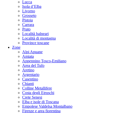
Lucca
Isola d’Elba
Livorno
Grosseto
Pistoia
Carrara
Prato
Località balneari
Località di montagna
Province toscane
Zone
Alpi Apuane
Amiata
Appennino Tosco-Emiliano
Area del Tufo
Aretino
Argentario
Casentino
Chianti
Colline Metallifere
Costa degli Etruschi
Crete Senesi
Elba e isole di Toscana
Empolese Valdelsa Montalbano
Firenze e area fiorentina