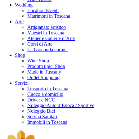
Wedding
Location Eventi
Matrimoni in Toscana
Arte
Artigianato artistico
Maestri in Toscana
Atelier e Gallerie d’Arte
Corsi di Arte
La Gioconda cornici
Shop
Wine Shop
Prodotti tipici Shop
Made in Tuscany
Outlet Shopping
Servizi
Trasporto in Toscana
Cuoco a domicilio
Driver e NCC
Noleggio Auto d’Epoca / Sportive
Noleggio Bici
Servizi Sanitari
Immobili in Toscana