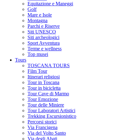
Equitazione e Maneggi
Golf
Mare e Isole
Montagna
Parchi e Riserve
Siti UNESCO
Siti archeologici
Sport Avventura
Terme e wellness
Top musei
Tours
TOSCANA TOURS
Film Tour
Itinerari religiosi
Tour in Toscana
Tour in bicicletta
Tour Cave di Marmo
Tour Emozione
Tour delle Miniere
Tour Laboratori Artistici
Trekking Escursionistico
Percorsi storici
Via Francigena
Via del Volto Santo
Via degli Abati