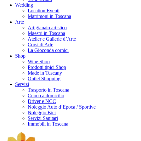
Wedding
Location Eventi
Matrimoni in Toscana
Arte
Artigianato artistico
Maestri in Toscana
Atelier e Gallerie d’Arte
Corsi di Arte
La Gioconda cornici
Shop
Wine Shop
Prodotti tipici Shop
Made in Tuscany
Outlet Shopping
Servizi
Trasporto in Toscana
Cuoco a domicilio
Driver e NCC
Noleggio Auto d’Epoca / Sportive
Noleggio Bici
Servizi Sanitari
Immobili in Toscana