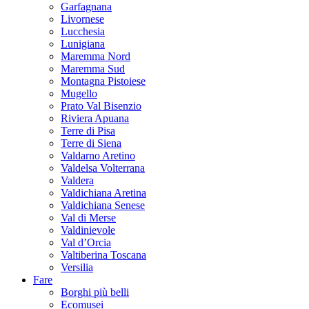
Garfagnana
Livornese
Lucchesia
Lunigiana
Maremma Nord
Maremma Sud
Montagna Pistoiese
Mugello
Prato Val Bisenzio
Riviera Apuana
Terre di Pisa
Terre di Siena
Valdarno Aretino
Valdelsa Volterrana
Valdera
Valdichiana Aretina
Valdichiana Senese
Val di Merse
Valdinievole
Val d’Orcia
Valtiberina Toscana
Versilia
Fare
Borghi più belli
Ecomusei