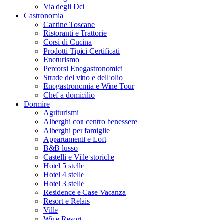
Via degli Dei
Gastronomia
Cantine Toscane
Ristoranti e Trattorie
Corsi di Cucina
Prodotti Tipici Certificati
Enoturismo
Percorsi Enogastronomici
Strade del vino e dell’olio
Enogastronomia e Wine Tour
Chef a domicilio
Dormire
Agriturismi
Alberghi con centro benessere
Alberghi per famiglie
Appartamenti e Loft
B&B lusso
Castelli e Ville storiche
Hotel 5 stelle
Hotel 4 stelle
Hotel 3 stelle
Residence e Case Vacanza
Resort e Relais
Ville
Wine Resort