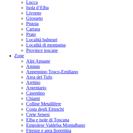
Lucca
Isola d’Elba
Livorno
Grosseto
Pistoia
Carrara
Prato
Località balneari
Località di montagna
Province toscane
Zone
Alpi Apuane
Amiata
Appennino Tosco-Emiliano
Area del Tufo
Aretino
Argentario
Casentino
Chianti
Colline Metallifere
Costa degli Etruschi
Crete Senesi
Elba e isole di Toscana
Empolese Valdelsa Montalbano
Firenze e area fiorentina