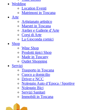
Wedding
Location Eventi
Matrimoni in Toscana
Arte
Artigianato artistico
Maestri in Toscana
Atelier e Gallerie d’Arte
Corsi di Arte
La Gioconda cornici
Shop
Wine Shop
Prodotti tipici Shop
Made in Tuscany
Outlet Shopping
Servizi
Trasporto in Toscana
Cuoco a domicilio
Driver e NCC
Noleggio Auto d’Epoca / Sportive
Noleggio Bici
Servizi Sanitari
Immobili in Toscana