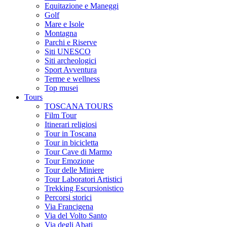
Equitazione e Maneggi
Golf
Mare e Isole
Montagna
Parchi e Riserve
Siti UNESCO
Siti archeologici
Sport Avventura
Terme e wellness
Top musei
Tours
TOSCANA TOURS
Film Tour
Itinerari religiosi
Tour in Toscana
Tour in bicicletta
Tour Cave di Marmo
Tour Emozione
Tour delle Miniere
Tour Laboratori Artistici
Trekking Escursionistico
Percorsi storici
Via Francigena
Via del Volto Santo
Via degli Abati