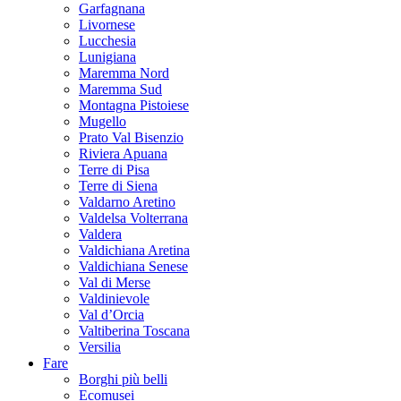
Garfagnana
Livornese
Lucchesia
Lunigiana
Maremma Nord
Maremma Sud
Montagna Pistoiese
Mugello
Prato Val Bisenzio
Riviera Apuana
Terre di Pisa
Terre di Siena
Valdarno Aretino
Valdelsa Volterrana
Valdera
Valdichiana Aretina
Valdichiana Senese
Val di Merse
Valdinievole
Val d’Orcia
Valtiberina Toscana
Versilia
Fare
Borghi più belli
Ecomusei