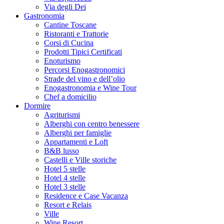
Via degli Dei
Gastronomia
Cantine Toscane
Ristoranti e Trattorie
Corsi di Cucina
Prodotti Tipici Certificati
Enoturismo
Percorsi Enogastronomici
Strade del vino e dell’olio
Enogastronomia e Wine Tour
Chef a domicilio
Dormire
Agriturismi
Alberghi con centro benessere
Alberghi per famiglie
Appartamenti e Loft
B&B lusso
Castelli e Ville storiche
Hotel 5 stelle
Hotel 4 stelle
Hotel 3 stelle
Residence e Case Vacanza
Resort e Relais
Ville
Wine Resort