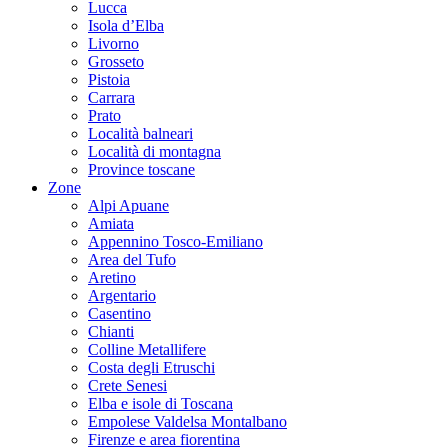
Lucca
Isola d’Elba
Livorno
Grosseto
Pistoia
Carrara
Prato
Località balneari
Località di montagna
Province toscane
Zone
Alpi Apuane
Amiata
Appennino Tosco-Emiliano
Area del Tufo
Aretino
Argentario
Casentino
Chianti
Colline Metallifere
Costa degli Etruschi
Crete Senesi
Elba e isole di Toscana
Empolese Valdelsa Montalbano
Firenze e area fiorentina