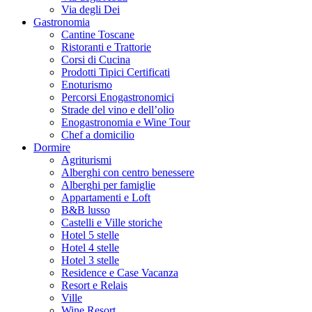
Via degli Dei
Gastronomia
Cantine Toscane
Ristoranti e Trattorie
Corsi di Cucina
Prodotti Tipici Certificati
Enoturismo
Percorsi Enogastronomici
Strade del vino e dell’olio
Enogastronomia e Wine Tour
Chef a domicilio
Dormire
Agriturismi
Alberghi con centro benessere
Alberghi per famiglie
Appartamenti e Loft
B&B lusso
Castelli e Ville storiche
Hotel 5 stelle
Hotel 4 stelle
Hotel 3 stelle
Residence e Case Vacanza
Resort e Relais
Ville
Wine Resort