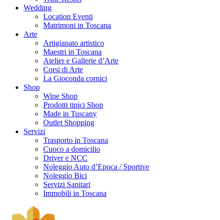
Wedding
Location Eventi
Matrimoni in Toscana
Arte
Artigianato artistico
Maestri in Toscana
Atelier e Gallerie d’Arte
Corsi di Arte
La Gioconda cornici
Shop
Wine Shop
Prodotti tipici Shop
Made in Tuscany
Outlet Shopping
Servizi
Trasporto in Toscana
Cuoco a domicilio
Driver e NCC
Noleggio Auto d’Epoca / Sportive
Noleggio Bici
Servizi Sanitari
Immobili in Toscana