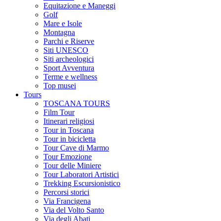
Equitazione e Maneggi
Golf
Mare e Isole
Montagna
Parchi e Riserve
Siti UNESCO
Siti archeologici
Sport Avventura
Terme e wellness
Top musei
Tours
TOSCANA TOURS
Film Tour
Itinerari religiosi
Tour in Toscana
Tour in bicicletta
Tour Cave di Marmo
Tour Emozione
Tour delle Miniere
Tour Laboratori Artistici
Trekking Escursionistico
Percorsi storici
Via Francigena
Via del Volto Santo
Via degli Abati