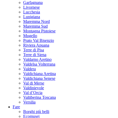
Garfagnana
Livornese
Lucchesia
Lunigiana
Maremma Nord
Maremma Sud
Montagna Pistoiese
Mugello
Prato Val Bisenzio
Riviera Apuana
Terre di Pisa
Terre di Siena
Valdarno Aretino
Valdelsa Volterrana
Valdera
Valdichiana Aretina
Valdichiana Senese
Val di Merse
Valdinievole
Val d’Orcia
Valtiberina Toscana
Versilia
Fare
Borghi più belli
Ecomusei