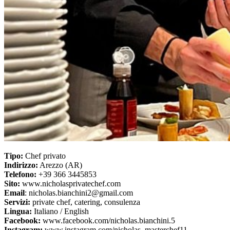
Tipo:
Chef privato
Indirizzo:
Arezzo (AR)
Telefono:
+39 366 3445853
Sito:
www.nicholasprivatechef.com
Email
: nicholas.bianchini2@gmail.com
Servizi:
private chef, catering, consulenza
Lingua:
Italiano / English
Facebook:
www.facebook.com/nicholas.bianchini.5
Instagram:
www.instagram.com/nicholas_masterchef11