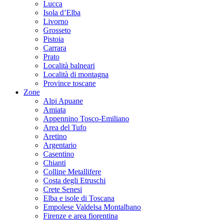
Lucca
Isola d’Elba
Livorno
Grosseto
Pistoia
Carrara
Prato
Località balneari
Località di montagna
Province toscane
Zone
Alpi Apuane
Amiata
Appennino Tosco-Emiliano
Area del Tufo
Aretino
Argentario
Casentino
Chianti
Colline Metallifere
Costa degli Etruschi
Crete Senesi
Elba e isole di Toscana
Empolese Valdelsa Montalbano
Firenze e area fiorentina