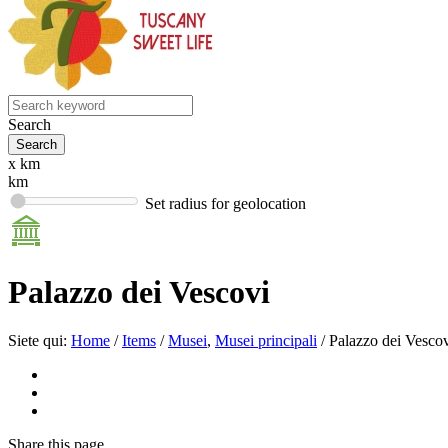
Search
x km
km
Set radius for geolocation
Palazzo dei Vescovi
Siete qui:
Home
/
Items
/
Musei
,
Musei principali
/
Palazzo dei Vesco
Share
this page