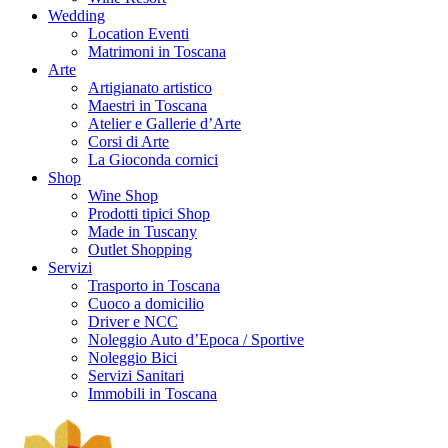
Wedding
Location Eventi
Matrimoni in Toscana
Arte
Artigianato artistico
Maestri in Toscana
Atelier e Gallerie d’Arte
Corsi di Arte
La Gioconda cornici
Shop
Wine Shop
Prodotti tipici Shop
Made in Tuscany
Outlet Shopping
Servizi
Trasporto in Toscana
Cuoco a domicilio
Driver e NCC
Noleggio Auto d’Epoca / Sportive
Noleggio Bici
Servizi Sanitari
Immobili in Toscana