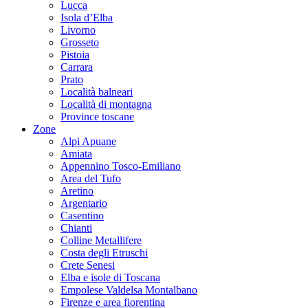
Lucca
Isola d’Elba
Livorno
Grosseto
Pistoia
Carrara
Prato
Località balneari
Località di montagna
Province toscane
Zone
Alpi Apuane
Amiata
Appennino Tosco-Emiliano
Area del Tufo
Aretino
Argentario
Casentino
Chianti
Colline Metallifere
Costa degli Etruschi
Crete Senesi
Elba e isole di Toscana
Empolese Valdelsa Montalbano
Firenze e area fiorentina