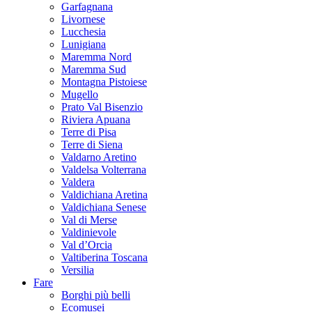
Garfagnana
Livornese
Lucchesia
Lunigiana
Maremma Nord
Maremma Sud
Montagna Pistoiese
Mugello
Prato Val Bisenzio
Riviera Apuana
Terre di Pisa
Terre di Siena
Valdarno Aretino
Valdelsa Volterrana
Valdera
Valdichiana Aretina
Valdichiana Senese
Val di Merse
Valdinievole
Val d’Orcia
Valtiberina Toscana
Versilia
Fare
Borghi più belli
Ecomusei