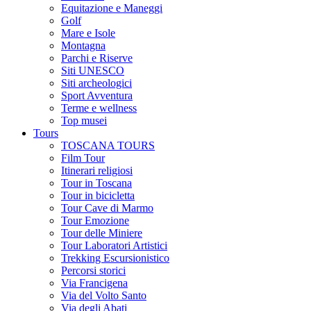
Equitazione e Maneggi
Golf
Mare e Isole
Montagna
Parchi e Riserve
Siti UNESCO
Siti archeologici
Sport Avventura
Terme e wellness
Top musei
Tours
TOSCANA TOURS
Film Tour
Itinerari religiosi
Tour in Toscana
Tour in bicicletta
Tour Cave di Marmo
Tour Emozione
Tour delle Miniere
Tour Laboratori Artistici
Trekking Escursionistico
Percorsi storici
Via Francigena
Via del Volto Santo
Via degli Abati