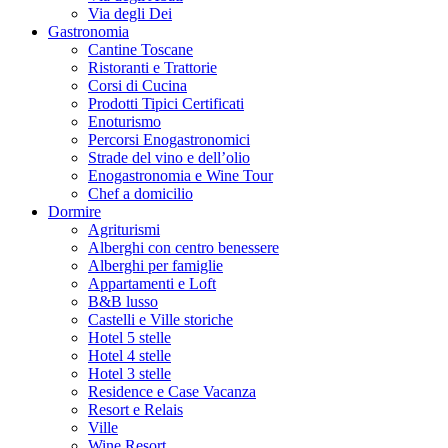
Via degli Dei
Gastronomia
Cantine Toscane
Ristoranti e Trattorie
Corsi di Cucina
Prodotti Tipici Certificati
Enoturismo
Percorsi Enogastronomici
Strade del vino e dell’olio
Enogastronomia e Wine Tour
Chef a domicilio
Dormire
Agriturismi
Alberghi con centro benessere
Alberghi per famiglie
Appartamenti e Loft
B&B lusso
Castelli e Ville storiche
Hotel 5 stelle
Hotel 4 stelle
Hotel 3 stelle
Residence e Case Vacanza
Resort e Relais
Ville
Wine Resort