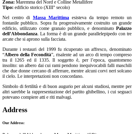
Zona:
Maremma del Nord e Colline Metallifere
Tipo:
edificio storico (XIII° secolo)
Nel centro di
Massa Marittima
esisteva da tempo remoto un
fontanile pubblico. Sopra fu progressivamente costruito un grande
edificio, utilizzato come granaio pubblico, e denominato
Palazzo
dell’Abbondanza
. La forma è di un grande parallelepipedo con tre
arcate che si aprono sulla facciata.
Durante i restauri del 1999 fu ricuperato un affresco, denominato
“
Albero della Fecondità
”, risalente ad un arco di tempo compreso
tra il 1265 ed il 1335. Il soggetto è, per l’epoca, quantomeno
insolito: un albero dai cui rami pendono inequivocabili falli maschili
che due donne cercano di afferrare, mentre alcuni corvi neri solcano
il cielo. Le interpretazioni non concordano.
Simbolo di fertilità e di buon augurio per alcuni studiosi, mentre per
altri sarebbe la rappresentazione del partito ghibellino, i cui seguaci
potevano compiere atti e riti malvagi.
Address
Our Address: