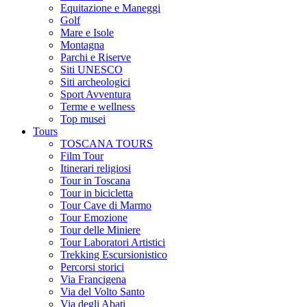
Equitazione e Maneggi
Golf
Mare e Isole
Montagna
Parchi e Riserve
Siti UNESCO
Siti archeologici
Sport Avventura
Terme e wellness
Top musei
Tours
TOSCANA TOURS
Film Tour
Itinerari religiosi
Tour in Toscana
Tour in bicicletta
Tour Cave di Marmo
Tour Emozione
Tour delle Miniere
Tour Laboratori Artistici
Trekking Escursionistico
Percorsi storici
Via Francigena
Via del Volto Santo
Via degli Abati