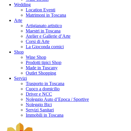
Wedding
Location Eventi
Matrimoni in Toscana
Arte
Artigianato artistico
Maestri in Toscana
Atelier e Gallerie d’Arte
Corsi di Arte
La Gioconda cornici
Shop
Wine Shop
Prodotti tipici Shop
Made in Tuscany
Outlet Shopping
Servizi
Trasporto in Toscana
Cuoco a domicilio
Driver e NCC
Noleggio Auto d’Epoca / Sportive
Noleggio Bici
Servizi Sanitari
Immobili in Toscana