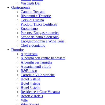
Via degli Dei
Gastronomia
Cantine Toscane
Ristoranti e Trattorie
Corsi di Cucina
Prodotti Tipici Certificati
Enoturismo
Percorsi Enogastronomici
Strade del vino e dell’olio
Enogastronomia e Wine Tour
Chef a domicilio
Dormire
Agriturismi
Alberghi con centro benessere
Alberghi per famiglie
Appartamenti e Loft
B&B lusso
Castelli e Ville storiche
Hotel 5 stelle
Hotel 4 stelle
Hotel 3 stelle
Residence e Case Vacanza
Resort e Relais
Ville
Wine Resort