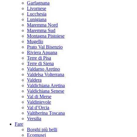
Garfagnana
Livornese
Lucchesia
Lunigiana
Maremma Nord
Maremma Sud
Montagna Pistoiese
Mugello
Prato Val Bisenzio
Riviera Apuana
Terre di Pisa
Terre di Siena
Valdarno Aretino
Valdelsa Volterrana
Valdera
Valdichiana Aretina
Valdichiana Senese
Val di Merse
Valdinievole
Val d’Orcia
Valtiberina Toscana
Versilia
Fare
Borghi più belli
Ecomusei