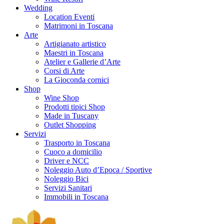
Wedding
Location Eventi
Matrimoni in Toscana
Arte
Artigianato artistico
Maestri in Toscana
Atelier e Gallerie d’Arte
Corsi di Arte
La Gioconda cornici
Shop
Wine Shop
Prodotti tipici Shop
Made in Tuscany
Outlet Shopping
Servizi
Trasporto in Toscana
Cuoco a domicilio
Driver e NCC
Noleggio Auto d’Epoca / Sportive
Noleggio Bici
Servizi Sanitari
Immobili in Toscana