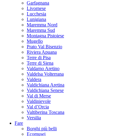
Garfagnana
Livornese
Lucchesia
Lunigiana
Maremma Nord
Maremma Sud
Montagna Pistoiese
Mugello
Prato Val Bisenzio
Riviera Apuana
Terre di Pisa
Terre di Siena
Valdarno Aretino
Valdelsa Volterrana
Valdera
Valdichiana Aretina
Valdichiana Senese
Val di Merse
Valdinievole
Val d’Orcia
Valtiberina Toscana
Versilia
Fare
Borghi più belli
Ecomusei