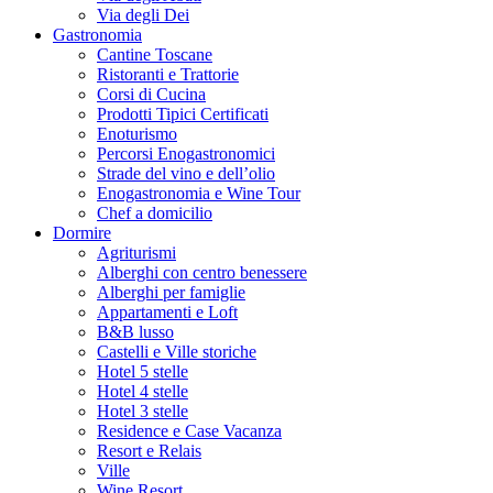
Via degli Dei
Gastronomia
Cantine Toscane
Ristoranti e Trattorie
Corsi di Cucina
Prodotti Tipici Certificati
Enoturismo
Percorsi Enogastronomici
Strade del vino e dell’olio
Enogastronomia e Wine Tour
Chef a domicilio
Dormire
Agriturismi
Alberghi con centro benessere
Alberghi per famiglie
Appartamenti e Loft
B&B lusso
Castelli e Ville storiche
Hotel 5 stelle
Hotel 4 stelle
Hotel 3 stelle
Residence e Case Vacanza
Resort e Relais
Ville
Wine Resort