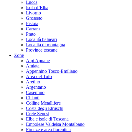
Lucca
Isola d’Elba
Livorno
Grosseto
Pistoia
Carrara
Prato
Località balneari
Località di montagna
Province toscane
Zone
Alpi Apuane
Amiata
Appennino Tosco-Emiliano
Area del Tufo
Aretino
Argentario
Casentino
Chianti
Colline Metallifere
Costa degli Etruschi
Crete Senesi
Elba e isole di Toscana
Empolese Valdelsa Montalbano
Firenze e area fiorentina