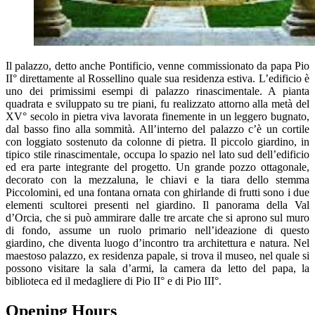
Il palazzo, detto anche Pontificio, venne commissionato da papa Pio
II° direttamente al Rossellino quale sua residenza estiva. L’edificio è
uno dei primissimi esempi di palazzo rinascimentale. A pianta
quadrata e sviluppato su tre piani, fu realizzato attorno alla metà del
XV° secolo in pietra viva lavorata finemente in un leggero bugnato,
dal basso fino alla sommità. All’interno del palazzo c’è un cortile
con loggiato sostenuto da colonne di pietra. Il piccolo giardino, in
tipico stile rinascimentale, occupa lo spazio nel lato sud dell’edificio
ed era parte integrante del progetto. Un grande pozzo ottagonale,
decorato con la mezzaluna, le chiavi e la tiara dello stemma
Piccolomini, ed una fontana ornata con ghirlande di frutti sono i due
elementi scultorei presenti nel giardino. Il panorama della Val
d’Orcia, che si può ammirare dalle tre arcate che si aprono sul muro
di fondo, assume un ruolo primario nell’ideazione di questo
giardino, che diventa luogo d’incontro tra architettura e natura. Nel
maestoso palazzo, ex residenza papale, si trova il museo, nel quale si
possono visitare la sala d’armi, la camera da letto del papa, la
biblioteca ed il medagliere di Pio II° e di Pio III°.
Opening Hours