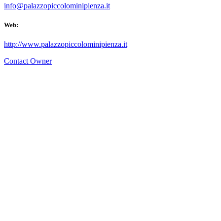
info@palazzopiccolominipienza.it
Web:
http://www.palazzopiccolominipienza.it
Contact Owner