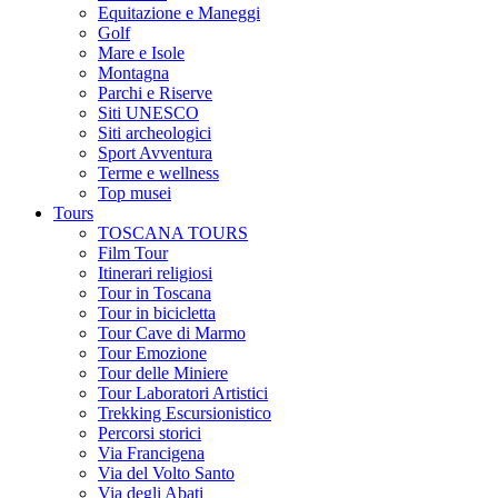
Equitazione e Maneggi
Golf
Mare e Isole
Montagna
Parchi e Riserve
Siti UNESCO
Siti archeologici
Sport Avventura
Terme e wellness
Top musei
Tours
TOSCANA TOURS
Film Tour
Itinerari religiosi
Tour in Toscana
Tour in bicicletta
Tour Cave di Marmo
Tour Emozione
Tour delle Miniere
Tour Laboratori Artistici
Trekking Escursionistico
Percorsi storici
Via Francigena
Via del Volto Santo
Via degli Abati