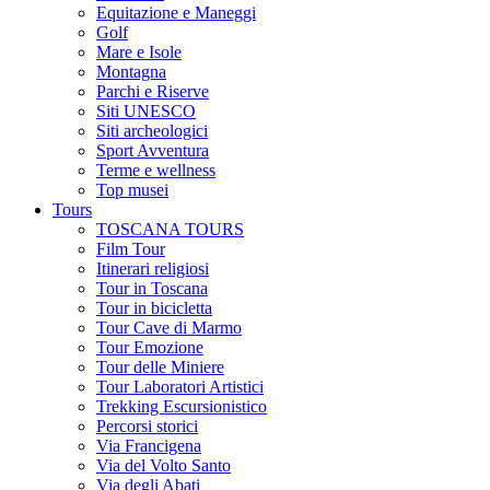
Equitazione e Maneggi
Golf
Mare e Isole
Montagna
Parchi e Riserve
Siti UNESCO
Siti archeologici
Sport Avventura
Terme e wellness
Top musei
Tours
TOSCANA TOURS
Film Tour
Itinerari religiosi
Tour in Toscana
Tour in bicicletta
Tour Cave di Marmo
Tour Emozione
Tour delle Miniere
Tour Laboratori Artistici
Trekking Escursionistico
Percorsi storici
Via Francigena
Via del Volto Santo
Via degli Abati