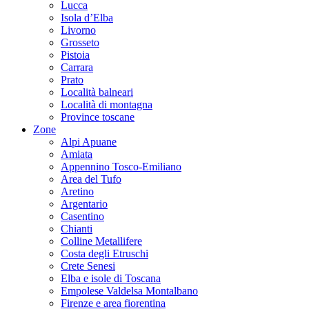
Lucca
Isola d’Elba
Livorno
Grosseto
Pistoia
Carrara
Prato
Località balneari
Località di montagna
Province toscane
Zone
Alpi Apuane
Amiata
Appennino Tosco-Emiliano
Area del Tufo
Aretino
Argentario
Casentino
Chianti
Colline Metallifere
Costa degli Etruschi
Crete Senesi
Elba e isole di Toscana
Empolese Valdelsa Montalbano
Firenze e area fiorentina