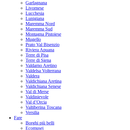
Garfagnana
Livornese
Lucchesia
Lunigiana
Maremma Nord
Maremma Sud
Montagna Pistoiese
Mugello
Prato Val Bisenzio
Riviera Apuana
Terre di Pisa
Terre di Siena
Valdarno Aretino
Valdelsa Volterrana
Valdera
Valdichiana Aretina
Valdichiana Senese
Val di Merse
Valdinievole
Val d’Orcia
Valtiberina Toscana
Versilia
Fare
Borghi più belli
Ecomusei