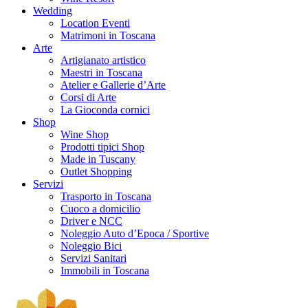
Wedding
Location Eventi
Matrimoni in Toscana
Arte
Artigianato artistico
Maestri in Toscana
Atelier e Gallerie d’Arte
Corsi di Arte
La Gioconda cornici
Shop
Wine Shop
Prodotti tipici Shop
Made in Tuscany
Outlet Shopping
Servizi
Trasporto in Toscana
Cuoco a domicilio
Driver e NCC
Noleggio Auto d’Epoca / Sportive
Noleggio Bici
Servizi Sanitari
Immobili in Toscana