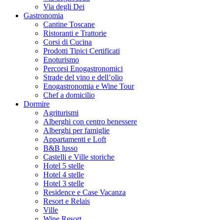
Via degli Dei
Gastronomia
Cantine Toscane
Ristoranti e Trattorie
Corsi di Cucina
Prodotti Tipici Certificati
Enoturismo
Percorsi Enogastronomici
Strade del vino e dell’olio
Enogastronomia e Wine Tour
Chef a domicilio
Dormire
Agriturismi
Alberghi con centro benessere
Alberghi per famiglie
Appartamenti e Loft
B&B lusso
Castelli e Ville storiche
Hotel 5 stelle
Hotel 4 stelle
Hotel 3 stelle
Residence e Case Vacanza
Resort e Relais
Ville
Wine Resort