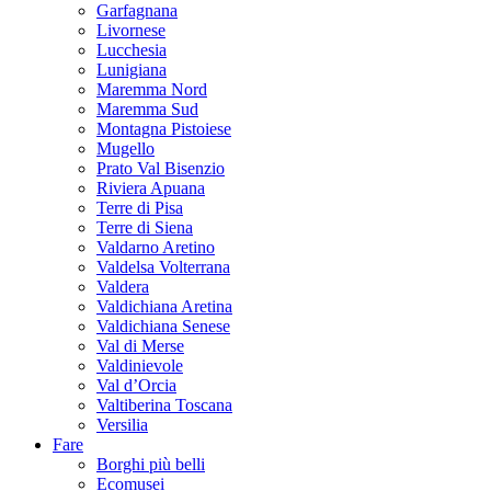
Garfagnana
Livornese
Lucchesia
Lunigiana
Maremma Nord
Maremma Sud
Montagna Pistoiese
Mugello
Prato Val Bisenzio
Riviera Apuana
Terre di Pisa
Terre di Siena
Valdarno Aretino
Valdelsa Volterrana
Valdera
Valdichiana Aretina
Valdichiana Senese
Val di Merse
Valdinievole
Val d’Orcia
Valtiberina Toscana
Versilia
Fare
Borghi più belli
Ecomusei