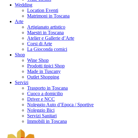
Wedding
Location Eventi
Matrimoni in Toscana
Arte
Artigianato artistico
Maestri in Toscana
Atelier e Gallerie d’Arte
Corsi di Arte
La Gioconda cornici
Shop
Wine Shop
Prodotti tipici Shop
Made in Tuscany
Outlet Shopping
Servizi
Trasporto in Toscana
Cuoco a domicilio
Driver e NCC
Noleggio Auto d’Epoca / Sportive
Noleggio Bici
Servizi Sanitari
Immobili in Toscana