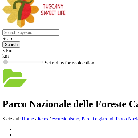
Search
x km
km
Set radius for geolocation
Parco Nazionale delle Foreste 
Siete qui:
Home
/
Items
/
escursionismo
,
Parchi e giardini
,
Parco Nazi