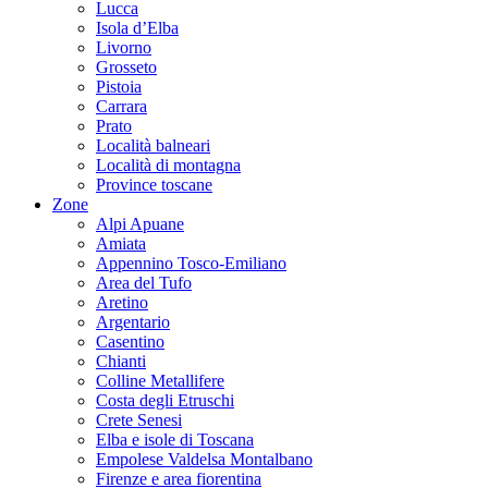
Lucca
Isola d’Elba
Livorno
Grosseto
Pistoia
Carrara
Prato
Località balneari
Località di montagna
Province toscane
Zone
Alpi Apuane
Amiata
Appennino Tosco-Emiliano
Area del Tufo
Aretino
Argentario
Casentino
Chianti
Colline Metallifere
Costa degli Etruschi
Crete Senesi
Elba e isole di Toscana
Empolese Valdelsa Montalbano
Firenze e area fiorentina