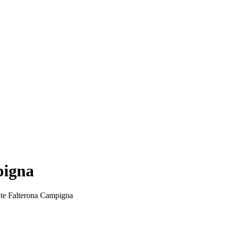
pigna
nte Falterona Campigna