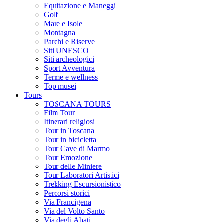
Equitazione e Maneggi
Golf
Mare e Isole
Montagna
Parchi e Riserve
Siti UNESCO
Siti archeologici
Sport Avventura
Terme e wellness
Top musei
Tours
TOSCANA TOURS
Film Tour
Itinerari religiosi
Tour in Toscana
Tour in bicicletta
Tour Cave di Marmo
Tour Emozione
Tour delle Miniere
Tour Laboratori Artistici
Trekking Escursionistico
Percorsi storici
Via Francigena
Via del Volto Santo
Via degli Abati