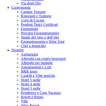
Via degli Dei
Gastronomia
Cantine Toscane
Ristoranti e Trattorie
Corsi di Cucina
Prodotti Tipici Certificati
Enoturismo
Percorsi Enogastronomici
Strade del vino e dell’olio
Enogastronomia e Wine Tour
Chef a domicilio
Dormire
Agriturismi
Alberghi con centro benessere
Alberghi per famiglie
Appartamenti e Loft
B&B lusso
Castelli e Ville storiche
Hotel 5 stelle
Hotel 4 stelle
Hotel 3 stelle
Residence e Case Vacanza
Resort e Relais
Ville
Wine Resort