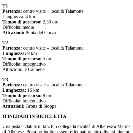
T1
Partenza:
centro visite – località Talamone
Lunghezza: 4 km
Tempo di percorso:
2,30 ore
Difficoltà: media
Attrazioni:
Punta del Corvo
T2
Partenza:
centro visite – località Talamone
Lunghezza:
9 km
Tempo di percorso:
5 ore
Difficoltà: impegnativo
Attrazioni: le Cannelle
T3
Partenza:
centro visite – località Talamone
Lunghezza:
16 km
Tempo di percorso:
8 ore
Difficoltà: impegnativo
Attrazioni:
Grotta di Stoppa
ITINERARI IN BICICLETTA
Una pista ciclabile di km. 8,5 collega la località di Alberese a Marina
di Alberese. Possono inoltre essere effettuati quattro diversi itinerari