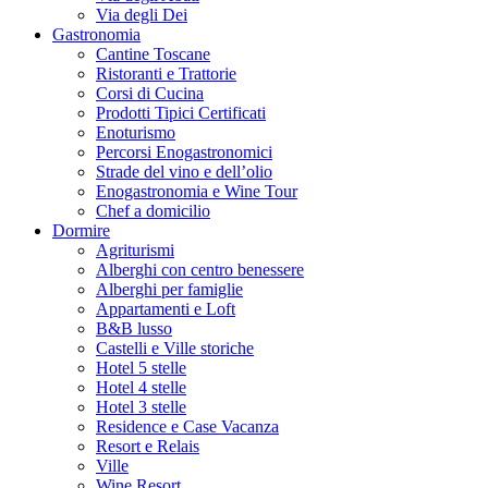
Via degli Dei
Gastronomia
Cantine Toscane
Ristoranti e Trattorie
Corsi di Cucina
Prodotti Tipici Certificati
Enoturismo
Percorsi Enogastronomici
Strade del vino e dell’olio
Enogastronomia e Wine Tour
Chef a domicilio
Dormire
Agriturismi
Alberghi con centro benessere
Alberghi per famiglie
Appartamenti e Loft
B&B lusso
Castelli e Ville storiche
Hotel 5 stelle
Hotel 4 stelle
Hotel 3 stelle
Residence e Case Vacanza
Resort e Relais
Ville
Wine Resort