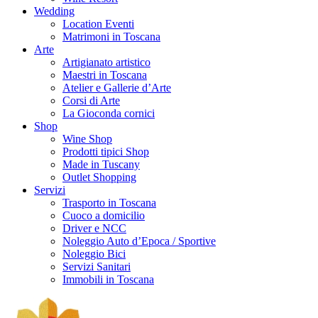
Wedding
Location Eventi
Matrimoni in Toscana
Arte
Artigianato artistico
Maestri in Toscana
Atelier e Gallerie d’Arte
Corsi di Arte
La Gioconda cornici
Shop
Wine Shop
Prodotti tipici Shop
Made in Tuscany
Outlet Shopping
Servizi
Trasporto in Toscana
Cuoco a domicilio
Driver e NCC
Noleggio Auto d’Epoca / Sportive
Noleggio Bici
Servizi Sanitari
Immobili in Toscana