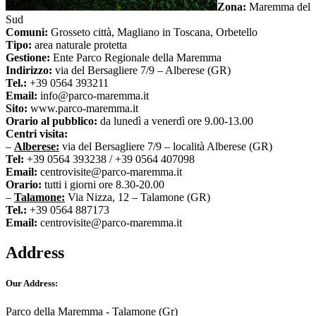
Zona:
Maremma del
Sud
Comuni:
Grosseto città, Magliano in Toscana, Orbetello
Tipo:
area naturale protetta
Gestione:
Ente Parco Regionale della Maremma
Indirizzo:
via del Bersagliere 7/9 – Alberese (GR)
Tel.:
+39 0564 393211
Email:
info@parco-maremma.it
Sito:
www.parco-maremma.it
Orario al pubblico:
da lunedì a venerdì ore 9.00-13.00
Centri visita:
–
Alberese:
via del Bersagliere 7/9 – località Alberese (GR)
Tel:
+39 0564 393238 / +39 0564 407098
Email:
centrovisite@parco-maremma.it
Orario:
tutti i giorni ore 8.30-20.00
–
Talamone:
Via Nizza, 12 – Talamone (GR)
Tel.:
+39 0564 887173
Email:
centrovisite@parco-maremma.it
Address
Our Address:
Parco della Maremma - Talamone (Gr)