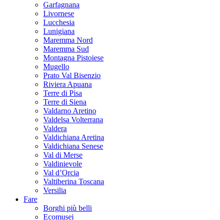
Garfagnana
Livornese
Lucchesia
Lunigiana
Maremma Nord
Maremma Sud
Montagna Pistoiese
Mugello
Prato Val Bisenzio
Riviera Apuana
Terre di Pisa
Terre di Siena
Valdarno Aretino
Valdelsa Volterrana
Valdera
Valdichiana Aretina
Valdichiana Senese
Val di Merse
Valdinievole
Val d’Orcia
Valtiberina Toscana
Versilia
Fare
Borghi più belli
Ecomusei