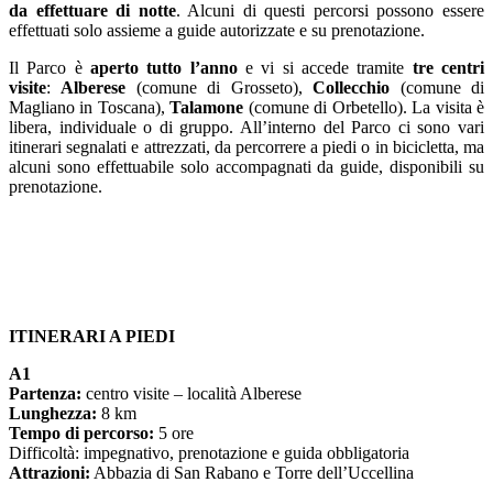
da effettuare di notte
. Alcuni di questi percorsi possono essere
effettuati solo assieme a guide autorizzate e su prenotazione.
Il Parco è
aperto tutto l’anno
e vi si accede tramite
tre centri
visite
:
Alberese
(comune di Grosseto),
Collecchio
(comune di
Magliano in Toscana),
Talamone
(comune di Orbetello). La visita è
libera, individuale o di gruppo. All’interno del Parco ci sono vari
itinerari segnalati e attrezzati, da percorrere a piedi o in bicicletta, ma
alcuni sono effettuabile solo accompagnati da guide, disponibili su
prenotazione.
ITINERARI A PIEDI
A1
Partenza:
centro visite – località Alberese
Lunghezza:
8 km
Tempo di percorso:
5 ore
Difficoltà: impegnativo, prenotazione e guida obbligatoria
Attrazioni:
Abbazia di San Rabano e Torre dell’Uccellina