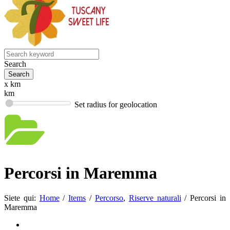
Search
x km
km
Set radius for geolocation
Percorsi in Maremma
Siete qui:
Home
/
Items
/
Percorso
,
Riserve naturali
/
Percorsi in
Maremma