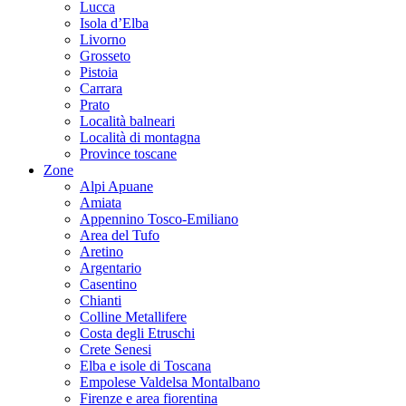
Lucca
Isola d’Elba
Livorno
Grosseto
Pistoia
Carrara
Prato
Località balneari
Località di montagna
Province toscane
Zone
Alpi Apuane
Amiata
Appennino Tosco-Emiliano
Area del Tufo
Aretino
Argentario
Casentino
Chianti
Colline Metallifere
Costa degli Etruschi
Crete Senesi
Elba e isole di Toscana
Empolese Valdelsa Montalbano
Firenze e area fiorentina