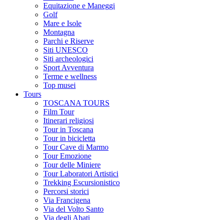
Equitazione e Maneggi
Golf
Mare e Isole
Montagna
Parchi e Riserve
Siti UNESCO
Siti archeologici
Sport Avventura
Terme e wellness
Top musei
Tours
TOSCANA TOURS
Film Tour
Itinerari religiosi
Tour in Toscana
Tour in bicicletta
Tour Cave di Marmo
Tour Emozione
Tour delle Miniere
Tour Laboratori Artistici
Trekking Escursionistico
Percorsi storici
Via Francigena
Via del Volto Santo
Via degli Abati