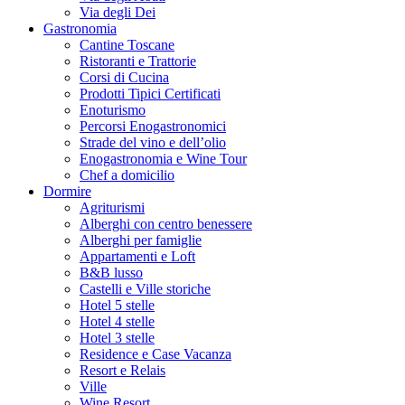
Via degli Dei
Gastronomia
Cantine Toscane
Ristoranti e Trattorie
Corsi di Cucina
Prodotti Tipici Certificati
Enoturismo
Percorsi Enogastronomici
Strade del vino e dell’olio
Enogastronomia e Wine Tour
Chef a domicilio
Dormire
Agriturismi
Alberghi con centro benessere
Alberghi per famiglie
Appartamenti e Loft
B&B lusso
Castelli e Ville storiche
Hotel 5 stelle
Hotel 4 stelle
Hotel 3 stelle
Residence e Case Vacanza
Resort e Relais
Ville
Wine Resort