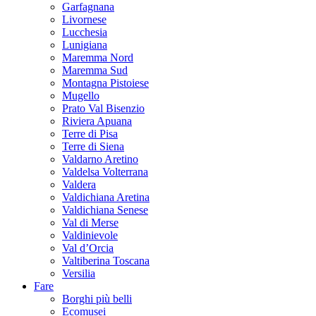
Garfagnana
Livornese
Lucchesia
Lunigiana
Maremma Nord
Maremma Sud
Montagna Pistoiese
Mugello
Prato Val Bisenzio
Riviera Apuana
Terre di Pisa
Terre di Siena
Valdarno Aretino
Valdelsa Volterrana
Valdera
Valdichiana Aretina
Valdichiana Senese
Val di Merse
Valdinievole
Val d’Orcia
Valtiberina Toscana
Versilia
Fare
Borghi più belli
Ecomusei