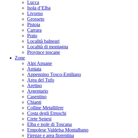
Lucca
Isola d’Elba
Livorno
Grosseto
Pistoia
Carrara
Prato
Località balneari
Località di montagna
Province toscane
Zone
Alpi Apuane
Amiata
Appennino Tosco-Emiliano
Area del Tufo
Aretino
Argentario
Casentino
Chianti
Colline Metallifere
Costa degli Etruschi
Crete Senesi
Elba e isole di Toscana
Empolese Valdelsa Montalbano
Firenze e area fiorentina