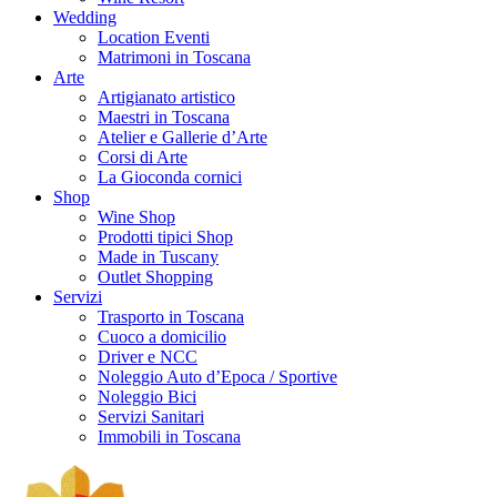
Wedding
Location Eventi
Matrimoni in Toscana
Arte
Artigianato artistico
Maestri in Toscana
Atelier e Gallerie d’Arte
Corsi di Arte
La Gioconda cornici
Shop
Wine Shop
Prodotti tipici Shop
Made in Tuscany
Outlet Shopping
Servizi
Trasporto in Toscana
Cuoco a domicilio
Driver e NCC
Noleggio Auto d’Epoca / Sportive
Noleggio Bici
Servizi Sanitari
Immobili in Toscana