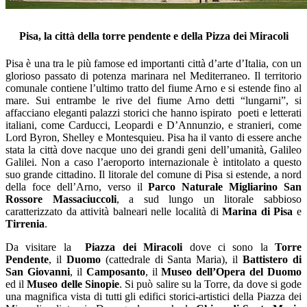
Pisa, la città della torre pendente e della Pizza dei Miracoli
Pisa è una tra le più famose ed importanti città d’arte d’Italia, con un
glorioso passato di potenza marinara nel Mediterraneo. Il territorio
comunale contiene l’ultimo tratto del fiume Arno e si estende fino al
mare. Sui entrambe le rive del fiume Arno detti “lungarni”, si
affacciano eleganti palazzi storici che hanno ispirato poeti e letterati
italiani, come Carducci, Leopardi e D’Annunzio, e stranieri, come
Lord Byron, Shelley e Montesquieu. Pisa ha il vanto di essere anche
stata la città dove nacque uno dei grandi geni dell’umanità, Galileo
Galilei. Non a caso l’aeroporto internazionale è intitolato a questo
suo grande cittadino. Il litorale del comune di Pisa si estende, a nord
della foce dell’Arno, verso il
Parco Naturale Migliarino San
Rossore Massaciuccoli
, a sud lungo un litorale sabbioso
caratterizzato da attività balneari nelle località di
Marina di Pisa
e
Tirrenia
.
Da visitare la
Piazza dei Miracoli
dove ci sono la
Torre
Pendente
, il
Duomo
(cattedrale di Santa Maria), il
Battistero di
San Giovanni
, il
Camposanto
, il
Museo dell’Opera del Duomo
ed il
Museo delle Sinopie
. Si può salire su la Torre, da dove si gode
una magnifica vista di tutti gli edifici storici-artistici della Piazza dei