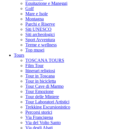
Equitazione e Maneggi
Golf
Mare e Isole
Montagna
Parchi e Riserve
Siti UNESCO
Siti archeologici
Sport Avventura
Terme e wellness
Top musei
Tours
TOSCANA TOURS
Film Tour
Itinerari religiosi
Tour in Toscana
Tour in bicicletta
Tour Cave di Marmo
Tour Emozione
Tour delle Miniere
Tour Laboratori Artistici
Trekking Escursionistico
Percorsi storici
Via Francigena
Via del Volto Santo
Via degli Abati