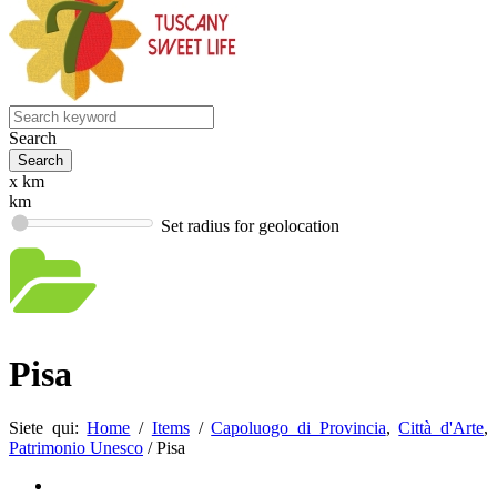
Search
x km
km
Set radius for geolocation
Pisa
Siete qui:
Home
/
Items
/
Capoluogo di Provincia
,
Città d'Arte
,
Patrimonio Unesco
/
Pisa