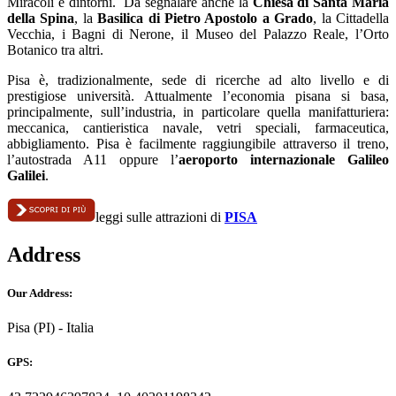
Miracoli e dintorni. Da segnalare anche la
Chiesa di Santa Maria
della Spina
, la
Basilica di Pietro Apostolo a Grado
, la Cittadella
Vecchia, i Bagni di Nerone, il Museo del Palazzo Reale, l’Orto
Botanico tra altri.
Pisa è, tradizionalmente, sede di ricerche ad alto livello e di
prestigiose università. Attualmente l’economia pisana si basa,
principalmente, sull’industria, in particolare quella manifatturiera:
meccanica, cantieristica navale, vetri speciali, farmaceutica,
abbigliamento. Pisa è facilmente raggiungibile attraverso il treno,
l’autostrada A11 oppure l’
aeroporto internazionale Galileo
Galilei
.
leggi sulle attrazioni di
PISA
Address
Our Address:
Pisa (PI) - Italia
GPS: