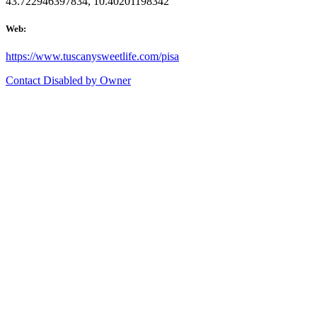
43.722946397834, 10.40201198342
Web:
https://www.tuscanysweetlife.com/pisa
Contact Disabled by Owner