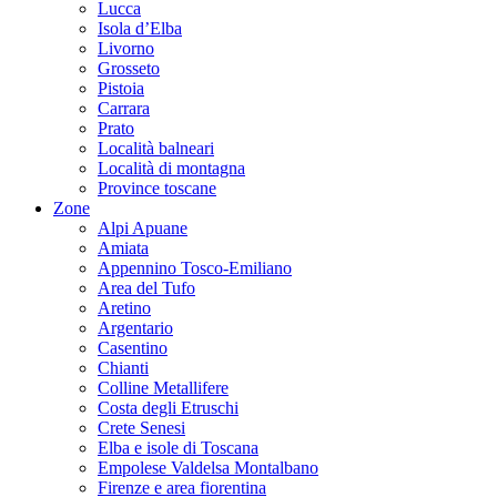
Lucca
Isola d’Elba
Livorno
Grosseto
Pistoia
Carrara
Prato
Località balneari
Località di montagna
Province toscane
Zone
Alpi Apuane
Amiata
Appennino Tosco-Emiliano
Area del Tufo
Aretino
Argentario
Casentino
Chianti
Colline Metallifere
Costa degli Etruschi
Crete Senesi
Elba e isole di Toscana
Empolese Valdelsa Montalbano
Firenze e area fiorentina