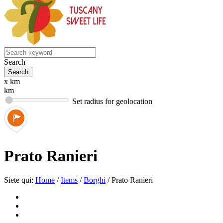
Search
x km
km
Set radius for geolocation
Prato Ranieri
Siete qui:
Home
/
Items
/
Borghi
/
Prato Ranieri