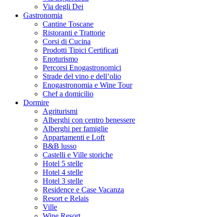
Via degli Dei
Gastronomia
Cantine Toscane
Ristoranti e Trattorie
Corsi di Cucina
Prodotti Tipici Certificati
Enoturismo
Percorsi Enogastronomici
Strade del vino e dell’olio
Enogastronomia e Wine Tour
Chef a domicilio
Dormire
Agriturismi
Alberghi con centro benessere
Alberghi per famiglie
Appartamenti e Loft
B&B lusso
Castelli e Ville storiche
Hotel 5 stelle
Hotel 4 stelle
Hotel 3 stelle
Residence e Case Vacanza
Resort e Relais
Ville
Wine Resort