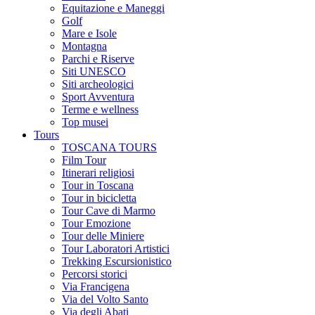
Equitazione e Maneggi
Golf
Mare e Isole
Montagna
Parchi e Riserve
Siti UNESCO
Siti archeologici
Sport Avventura
Terme e wellness
Top musei
Tours
TOSCANA TOURS
Film Tour
Itinerari religiosi
Tour in Toscana
Tour in bicicletta
Tour Cave di Marmo
Tour Emozione
Tour delle Miniere
Tour Laboratori Artistici
Trekking Escursionistico
Percorsi storici
Via Francigena
Via del Volto Santo
Via degli Abati