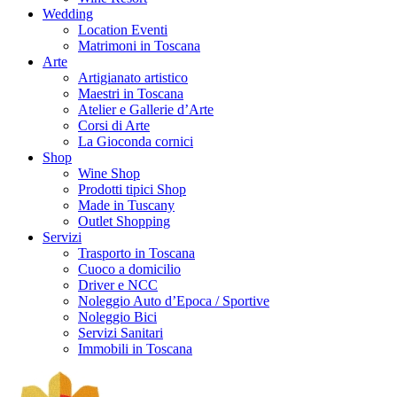
Wedding
Location Eventi
Matrimoni in Toscana
Arte
Artigianato artistico
Maestri in Toscana
Atelier e Gallerie d’Arte
Corsi di Arte
La Gioconda cornici
Shop
Wine Shop
Prodotti tipici Shop
Made in Tuscany
Outlet Shopping
Servizi
Trasporto in Toscana
Cuoco a domicilio
Driver e NCC
Noleggio Auto d’Epoca / Sportive
Noleggio Bici
Servizi Sanitari
Immobili in Toscana