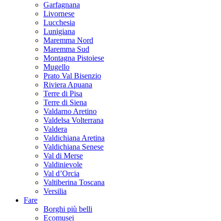
Garfagnana
Livornese
Lucchesia
Lunigiana
Maremma Nord
Maremma Sud
Montagna Pistoiese
Mugello
Prato Val Bisenzio
Riviera Apuana
Terre di Pisa
Terre di Siena
Valdarno Aretino
Valdelsa Volterrana
Valdera
Valdichiana Aretina
Valdichiana Senese
Val di Merse
Valdinievole
Val d’Orcia
Valtiberina Toscana
Versilia
Fare
Borghi più belli
Ecomusei