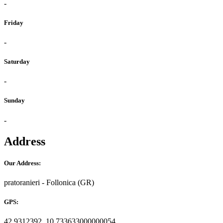
-
Friday
-
Saturday
-
Sunday
-
Address
Our Address:
pratoranieri - Follonica (GR)
GPS:
42.9312392, 10.733633000000054