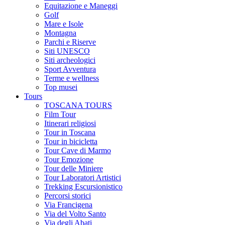
Equitazione e Maneggi
Golf
Mare e Isole
Montagna
Parchi e Riserve
Siti UNESCO
Siti archeologici
Sport Avventura
Terme e wellness
Top musei
Tours
TOSCANA TOURS
Film Tour
Itinerari religiosi
Tour in Toscana
Tour in bicicletta
Tour Cave di Marmo
Tour Emozione
Tour delle Miniere
Tour Laboratori Artistici
Trekking Escursionistico
Percorsi storici
Via Francigena
Via del Volto Santo
Via degli Abati