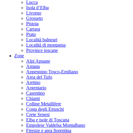
Lucca
Isola d’Elba
Livorno
Grosseto
Pistoia
Carrara
Prato
Località balneari
Località di montagna
Province toscane
Zone
Alpi Apuane
Amiata
Appennino Tosco-Emiliano
Area del Tufo
Aretino
Argentario
Casentino
Chianti
Colline Metallifere
Costa degli Etruschi
Crete Senesi
Elba e isole di Toscana
Empolese Valdelsa Montalbano
Firenze e area fiorentina