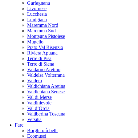
Garfagnana
Livornese
Lucchesia
Lunigiana
Maremma Nord
Maremma Sud
Montagna Pistoiese
Mugello
Prato Val Bisenzio
Riviera Apuana
Terre di Pisa
Terre di Siena
Valdarno Aretino
Valdelsa Volterrana
Valdera
Valdichiana Aretina
Valdichiana Senese
Val di Merse
Valdinievole
Val d’Orcia
Valtiberina Toscana
Versilia
Fare
Borghi più belli
Ecomusei