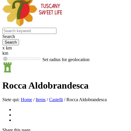
Search
x km
km
Set radius for geolocation
Rocca Aldobrandesca
Siete qui:
Home
/
Items
/
Castelli
/
Rocca Aldobrandesca
Share
this page