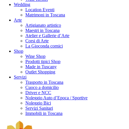
Wedding
Location Eventi
Matrimoni in Toscana
Arte
Artigianato artistico
Maestri in Toscana
Atelier e Gallerie d’Arte
Corsi di Arte
La Gioconda cornici
Shop
Wine Shop
Prodotti tipici Shop
Made in Tuscany
Outlet Shopping
Servizi
Trasporto in Toscana
Cuoco a domicilio
Driver e NCC
Noleggio Auto d’Epoca / Sportive
Noleggio Bici
Servizi Sanitari
Immobili in Toscana