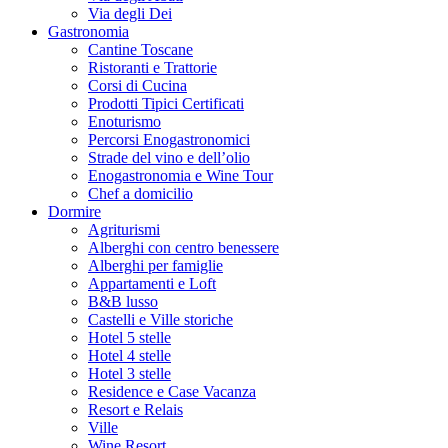
Via degli Dei
Gastronomia
Cantine Toscane
Ristoranti e Trattorie
Corsi di Cucina
Prodotti Tipici Certificati
Enoturismo
Percorsi Enogastronomici
Strade del vino e dell’olio
Enogastronomia e Wine Tour
Chef a domicilio
Dormire
Agriturismi
Alberghi con centro benessere
Alberghi per famiglie
Appartamenti e Loft
B&B lusso
Castelli e Ville storiche
Hotel 5 stelle
Hotel 4 stelle
Hotel 3 stelle
Residence e Case Vacanza
Resort e Relais
Ville
Wine Resort