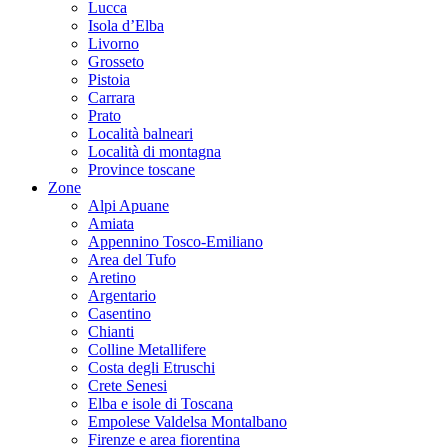
Lucca
Isola d’Elba
Livorno
Grosseto
Pistoia
Carrara
Prato
Località balneari
Località di montagna
Province toscane
Zone
Alpi Apuane
Amiata
Appennino Tosco-Emiliano
Area del Tufo
Aretino
Argentario
Casentino
Chianti
Colline Metallifere
Costa degli Etruschi
Crete Senesi
Elba e isole di Toscana
Empolese Valdelsa Montalbano
Firenze e area fiorentina