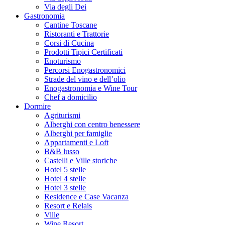
Via degli Dei
Gastronomia
Cantine Toscane
Ristoranti e Trattorie
Corsi di Cucina
Prodotti Tipici Certificati
Enoturismo
Percorsi Enogastronomici
Strade del vino e dell’olio
Enogastronomia e Wine Tour
Chef a domicilio
Dormire
Agriturismi
Alberghi con centro benessere
Alberghi per famiglie
Appartamenti e Loft
B&B lusso
Castelli e Ville storiche
Hotel 5 stelle
Hotel 4 stelle
Hotel 3 stelle
Residence e Case Vacanza
Resort e Relais
Ville
Wine Resort