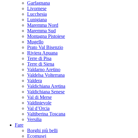
Garfagnana
Livornese
Lucchesia
Lunigiana
Maremma Nord
Maremma Sud
Montagna Pistoiese
Mugello
Prato Val Bisenzio
Riviera Apuana
Terre di Pisa
Terre di Siena
Valdarno Aretino
Valdelsa Volterrana
Valdera
Valdichiana Aretina
Valdichiana Senese
Val di Merse
Valdinievole
Val d’Orcia
Valtiberina Toscana
Versilia
Fare
Borghi più belli
Ecomusei