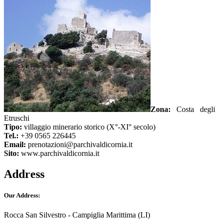
Zona:
Costa degli
Etruschi
Tipo:
villaggio minerario storico (X°-XI° secolo)
Tel.:
+39 0565 226445
Email:
prenotazioni@parchivaldicornia.it
Sito:
www.parchivaldicornia.it
Address
Our Address:
Rocca San Silvestro - Campiglia Marittima (LI)