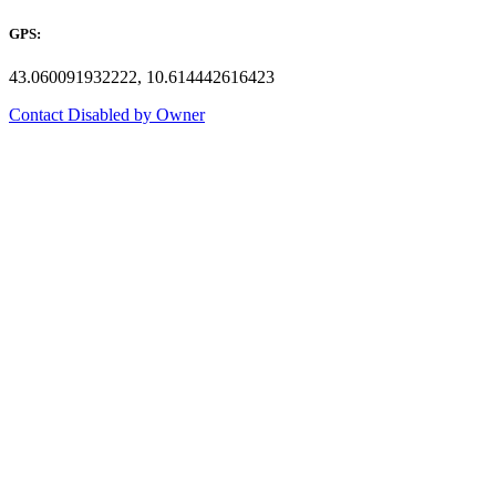
GPS:
43.060091932222, 10.614442616423
Contact Disabled by Owner