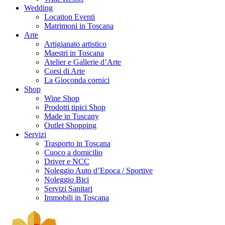
Wedding
Location Eventi
Matrimoni in Toscana
Arte
Artigianato artistico
Maestri in Toscana
Atelier e Gallerie d’Arte
Corsi di Arte
La Gioconda cornici
Shop
Wine Shop
Prodotti tipici Shop
Made in Tuscany
Outlet Shopping
Servizi
Trasporto in Toscana
Cuoco a domicilio
Driver e NCC
Noleggio Auto d’Epoca / Sportive
Noleggio Bici
Servizi Sanitari
Immobili in Toscana