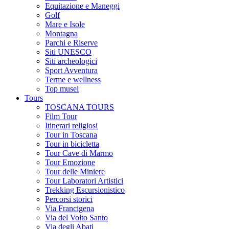
Equitazione e Maneggi
Golf
Mare e Isole
Montagna
Parchi e Riserve
Siti UNESCO
Siti archeologici
Sport Avventura
Terme e wellness
Top musei
Tours
TOSCANA TOURS
Film Tour
Itinerari religiosi
Tour in Toscana
Tour in bicicletta
Tour Cave di Marmo
Tour Emozione
Tour delle Miniere
Tour Laboratori Artistici
Trekking Escursionistico
Percorsi storici
Via Francigena
Via del Volto Santo
Via degli Abati