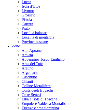
Lucca
Isola d’Elba
Livorno
Grosseto
Pistoia
Carrara
Prato
Località balneari
Località di montagna
Province toscane
Zone
Alpi Apuane
Amiata
Appennino Tosco-Emiliano
Area del Tufo
Aretino
Argentario
Casentino
Chianti
Colline Metallifere
Costa degli Etruschi
Crete Senesi
Elba e isole di Toscana
Empolese Valdelsa Montalbano
Firenze e area fiorentina