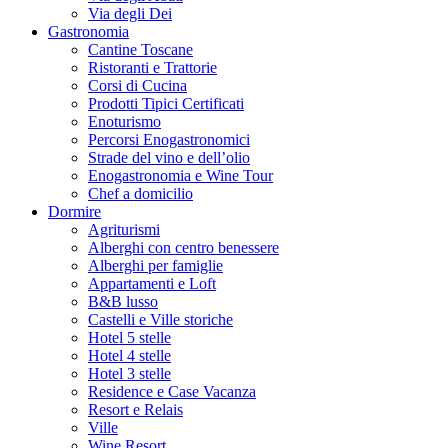
Via degli Dei
Gastronomia
Cantine Toscane
Ristoranti e Trattorie
Corsi di Cucina
Prodotti Tipici Certificati
Enoturismo
Percorsi Enogastronomici
Strade del vino e dell’olio
Enogastronomia e Wine Tour
Chef a domicilio
Dormire
Agriturismi
Alberghi con centro benessere
Alberghi per famiglie
Appartamenti e Loft
B&B lusso
Castelli e Ville storiche
Hotel 5 stelle
Hotel 4 stelle
Hotel 3 stelle
Residence e Case Vacanza
Resort e Relais
Ville
Wine Resort