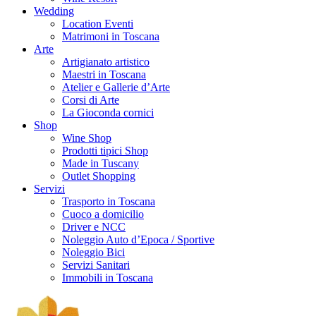
Wedding
Location Eventi
Matrimoni in Toscana
Arte
Artigianato artistico
Maestri in Toscana
Atelier e Gallerie d’Arte
Corsi di Arte
La Gioconda cornici
Shop
Wine Shop
Prodotti tipici Shop
Made in Tuscany
Outlet Shopping
Servizi
Trasporto in Toscana
Cuoco a domicilio
Driver e NCC
Noleggio Auto d’Epoca / Sportive
Noleggio Bici
Servizi Sanitari
Immobili in Toscana