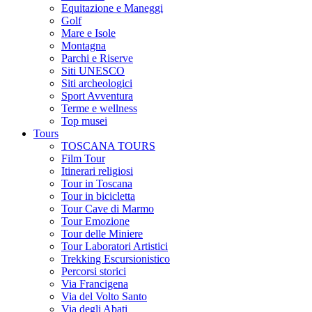
Equitazione e Maneggi
Golf
Mare e Isole
Montagna
Parchi e Riserve
Siti UNESCO
Siti archeologici
Sport Avventura
Terme e wellness
Top musei
Tours
TOSCANA TOURS
Film Tour
Itinerari religiosi
Tour in Toscana
Tour in bicicletta
Tour Cave di Marmo
Tour Emozione
Tour delle Miniere
Tour Laboratori Artistici
Trekking Escursionistico
Percorsi storici
Via Francigena
Via del Volto Santo
Via degli Abati