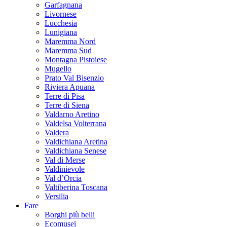
Garfagnana
Livornese
Lucchesia
Lunigiana
Maremma Nord
Maremma Sud
Montagna Pistoiese
Mugello
Prato Val Bisenzio
Riviera Apuana
Terre di Pisa
Terre di Siena
Valdarno Aretino
Valdelsa Volterrana
Valdera
Valdichiana Aretina
Valdichiana Senese
Val di Merse
Valdinievole
Val d’Orcia
Valtiberina Toscana
Versilia
Fare
Borghi più belli
Ecomusei