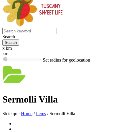
Search
x km
km
Set radius for geolocation
Sermolli Villa
Siete qui:
Home
/
Items
/
Sermolli Villa