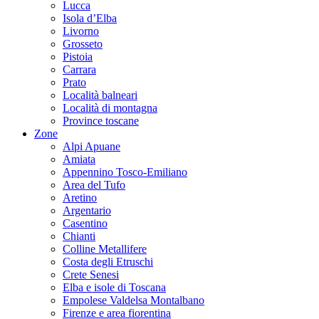
Lucca
Isola d’Elba
Livorno
Grosseto
Pistoia
Carrara
Prato
Località balneari
Località di montagna
Province toscane
Zone
Alpi Apuane
Amiata
Appennino Tosco-Emiliano
Area del Tufo
Aretino
Argentario
Casentino
Chianti
Colline Metallifere
Costa degli Etruschi
Crete Senesi
Elba e isole di Toscana
Empolese Valdelsa Montalbano
Firenze e area fiorentina