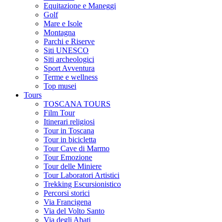
Equitazione e Maneggi
Golf
Mare e Isole
Montagna
Parchi e Riserve
Siti UNESCO
Siti archeologici
Sport Avventura
Terme e wellness
Top musei
Tours
TOSCANA TOURS
Film Tour
Itinerari religiosi
Tour in Toscana
Tour in bicicletta
Tour Cave di Marmo
Tour Emozione
Tour delle Miniere
Tour Laboratori Artistici
Trekking Escursionistico
Percorsi storici
Via Francigena
Via del Volto Santo
Via degli Abati