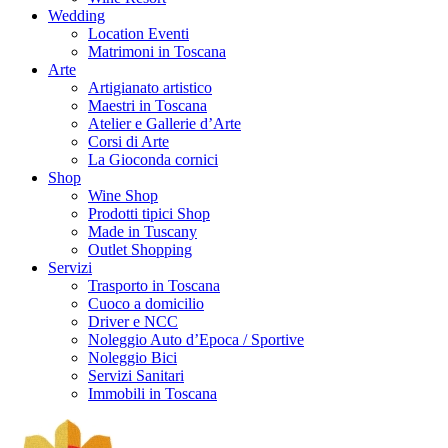
Wedding
Location Eventi
Matrimoni in Toscana
Arte
Artigianato artistico
Maestri in Toscana
Atelier e Gallerie d’Arte
Corsi di Arte
La Gioconda cornici
Shop
Wine Shop
Prodotti tipici Shop
Made in Tuscany
Outlet Shopping
Servizi
Trasporto in Toscana
Cuoco a domicilio
Driver e NCC
Noleggio Auto d’Epoca / Sportive
Noleggio Bici
Servizi Sanitari
Immobili in Toscana