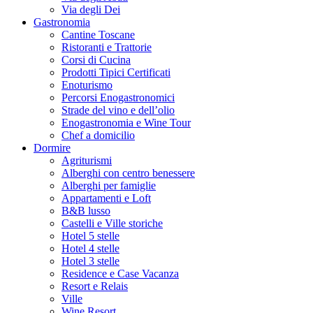
Via degli Dei
Gastronomia
Cantine Toscane
Ristoranti e Trattorie
Corsi di Cucina
Prodotti Tipici Certificati
Enoturismo
Percorsi Enogastronomici
Strade del vino e dell’olio
Enogastronomia e Wine Tour
Chef a domicilio
Dormire
Agriturismi
Alberghi con centro benessere
Alberghi per famiglie
Appartamenti e Loft
B&B lusso
Castelli e Ville storiche
Hotel 5 stelle
Hotel 4 stelle
Hotel 3 stelle
Residence e Case Vacanza
Resort e Relais
Ville
Wine Resort