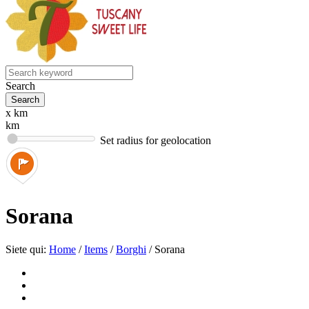
Search
x km
km
Set radius for geolocation
Sorana
Siete qui:
Home
/
Items
/
Borghi
/
Sorana