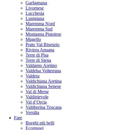
Garfagnana
Livornese
Lucchesia
Lunigiana
Maremma Nord
Maremma Sud
Montagna Pistoiese
Mugello
Prato Val Bisenzio
Riviera Apuana
Terre di Pisa
Terre di Siena
Valdarno Aretino
Valdelsa Volterrana
Valdera
Valdichiana Aretina
Valdichiana Senese
Val di Merse
Valdinievole
Val d’Orcia
Valtiberina Toscana
Versilia
Fare
Borghi più belli
Ecomusei