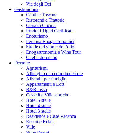
Via degli Dei
Gastronomia
Cantine Toscane
Ristoranti e Trattorie
Corsi di Cucina
Prodotti Tipici Certificati
Enoturismo
Percorsi Enogastronomici
Strade del vino e dell’olio
Enogastronomia e Wine Tour
Chef a domicilio
Dormire
Agriturismi
Alberghi con centro benessere
Alberghi per famiglie
Appartamenti e Loft
B&B lusso
Castelli e Ville storiche
Hotel 5 stelle
Hotel 4 stelle
Hotel 3 stelle
Residence e Case Vacanza
Resort e Relais
Ville
Wine Resort