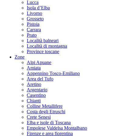
Lucca
Isola d’Elba
Livorno
Grosseto
Pistoia
Carrara
Prato
Località balneari
Località di montagna
Province toscane
Zone
Alpi Apuane
Amiata
Appennino Tosco-Emiliano
Area del Tufo
Aretino
Argentario
Casentino
Chianti
Colline Metallifere
Costa degli Etruschi
Crete Senesi
Elba e isole di Toscana
Empolese Valdelsa Montalbano
Firenze e area fiorentina