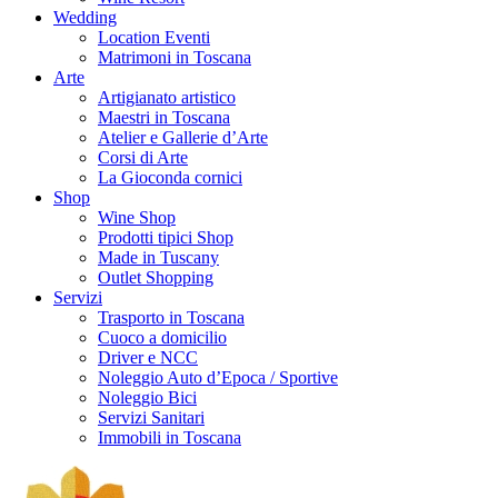
Wedding
Location Eventi
Matrimoni in Toscana
Arte
Artigianato artistico
Maestri in Toscana
Atelier e Gallerie d’Arte
Corsi di Arte
La Gioconda cornici
Shop
Wine Shop
Prodotti tipici Shop
Made in Tuscany
Outlet Shopping
Servizi
Trasporto in Toscana
Cuoco a domicilio
Driver e NCC
Noleggio Auto d’Epoca / Sportive
Noleggio Bici
Servizi Sanitari
Immobili in Toscana