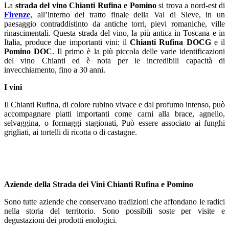
La
strada del vino Chianti Rufina e Pomino
si trova a nord-est di
Firenze
, all’interno del tratto finale della Val di Sieve, in un
paesaggio contraddistinto da antiche torri, pievi romaniche, ville
rinascimentali. Questa strada del vino, la più antica in Toscana e in
Italia, produce due importanti vini: il
Chianti Rufina DOCG
e il
Pomino DOC
. Il primo è la più piccola delle varie identificazioni
del vino Chianti ed è nota per le incredibili capacità di
invecchiamento, fino a 30 anni.
I vini
Il Chianti Rufina, di colore rubino vivace e dal profumo intenso, può
accompagnare piatti importanti come carni alla brace, agnello,
selvaggina, o formaggi stagionati, Può essere associato ai funghi
grigliati, ai tortelli di ricotta o di castagne.
Aziende della Strada dei Vini Chianti Rufina e Pomino
Sono tutte aziende che conservano tradizioni che affondano le radici
nella storia del territorio. Sono possibili soste per visite e
degustazioni dei prodotti enologici.