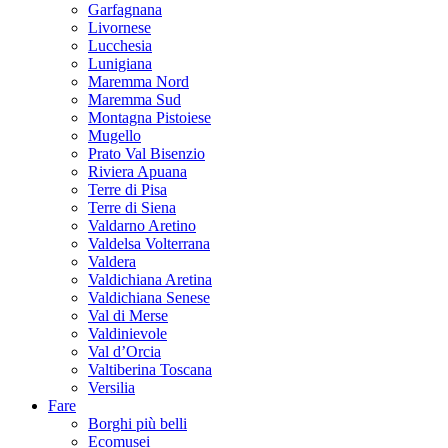
Garfagnana
Livornese
Lucchesia
Lunigiana
Maremma Nord
Maremma Sud
Montagna Pistoiese
Mugello
Prato Val Bisenzio
Riviera Apuana
Terre di Pisa
Terre di Siena
Valdarno Aretino
Valdelsa Volterrana
Valdera
Valdichiana Aretina
Valdichiana Senese
Val di Merse
Valdinievole
Val d’Orcia
Valtiberina Toscana
Versilia
Fare
Borghi più belli
Ecomusei