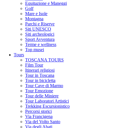
Equitazione e Maneggi
Golf
Mare e Isole
Montagna
Parchi e Riserve
Siti UNESCO
Siti archeologici
Sport Avventura
Terme e wellness
Top musei
Tours
TOSCANA TOURS
Film Tour
Itinerari religiosi
Tour in Toscana
Tour in bicicletta
Tour Cave di Marmo
Tour Emozione
Tour delle Miniere
Tour Laboratori Artistici
Trekking Escursionistico
Percorsi storici
Via Francigena
Via del Volto Santo
Via degli Abati