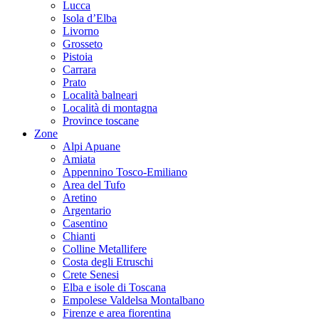
Lucca
Isola d’Elba
Livorno
Grosseto
Pistoia
Carrara
Prato
Località balneari
Località di montagna
Province toscane
Zone
Alpi Apuane
Amiata
Appennino Tosco-Emiliano
Area del Tufo
Aretino
Argentario
Casentino
Chianti
Colline Metallifere
Costa degli Etruschi
Crete Senesi
Elba e isole di Toscana
Empolese Valdelsa Montalbano
Firenze e area fiorentina