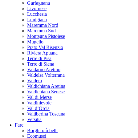
Garfagnana
Livornese
Lucchesia
Lunigiana
Maremma Nord
Maremma Sud
Montagna Pistoiese
Mugello
Prato Val Bisenzio
Riviera Apuana
Terre di Pisa
Terre di Siena
Valdarno Aretino
Valdelsa Volterrana
Valdera
Valdichiana Aretina
Valdichiana Senese
Val di Merse
Valdinievole
Val d’Orcia
Valtiberina Toscana
Versilia
Fare
Borghi più belli
Ecomusei