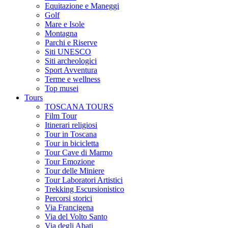
Equitazione e Maneggi
Golf
Mare e Isole
Montagna
Parchi e Riserve
Siti UNESCO
Siti archeologici
Sport Avventura
Terme e wellness
Top musei
Tours
TOSCANA TOURS
Film Tour
Itinerari religiosi
Tour in Toscana
Tour in bicicletta
Tour Cave di Marmo
Tour Emozione
Tour delle Miniere
Tour Laboratori Artistici
Trekking Escursionistico
Percorsi storici
Via Francigena
Via del Volto Santo
Via degli Abati