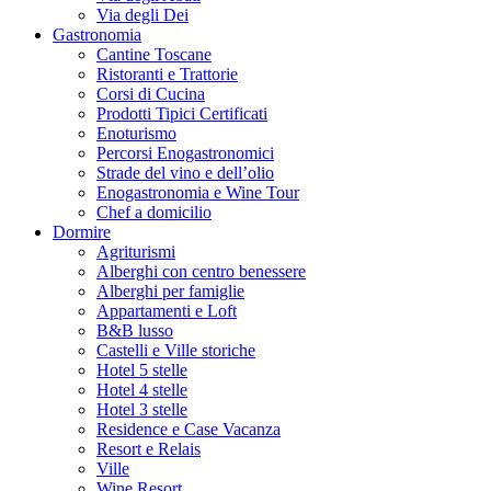
Via degli Dei
Gastronomia
Cantine Toscane
Ristoranti e Trattorie
Corsi di Cucina
Prodotti Tipici Certificati
Enoturismo
Percorsi Enogastronomici
Strade del vino e dell’olio
Enogastronomia e Wine Tour
Chef a domicilio
Dormire
Agriturismi
Alberghi con centro benessere
Alberghi per famiglie
Appartamenti e Loft
B&B lusso
Castelli e Ville storiche
Hotel 5 stelle
Hotel 4 stelle
Hotel 3 stelle
Residence e Case Vacanza
Resort e Relais
Ville
Wine Resort