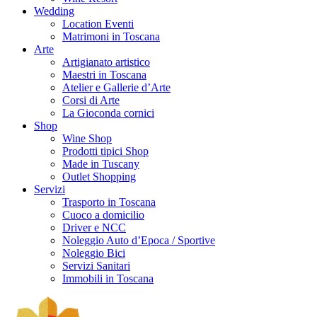
Wedding
Location Eventi
Matrimoni in Toscana
Arte
Artigianato artistico
Maestri in Toscana
Atelier e Gallerie d’Arte
Corsi di Arte
La Gioconda cornici
Shop
Wine Shop
Prodotti tipici Shop
Made in Tuscany
Outlet Shopping
Servizi
Trasporto in Toscana
Cuoco a domicilio
Driver e NCC
Noleggio Auto d’Epoca / Sportive
Noleggio Bici
Servizi Sanitari
Immobili in Toscana