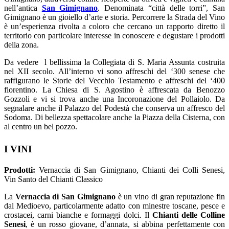
nell’antica
San Gimignano
. Denominata “città delle torri”, San
Gimignano è un gioiello d’arte e storia. Percorrere la Strada del Vino
è un’esperienza rivolta a coloro che cercano un rapporto diretto il
territorio con particolare interesse in conoscere e degustare i prodotti
della zona.
Da vedere l bellissima la Collegiata di S. Maria Assunta costruita
nel XII secolo. All’interno vi sono affreschi del ‘300 senese che
raffigurano le Storie del Vecchio Testamento e affreschi del ‘400
fiorentino. La Chiesa di S. Agostino è affrescata da Benozzo
Gozzoli e vi si trova anche una Incoronazione del Pollaiolo. Da
segnalare anche il Palazzo del Podestà che conserva un affresco del
Sodoma. Di bellezza spettacolare anche la Piazza della Cisterna, con
al centro un bel pozzo.
I VINI
Prodotti:
Vernaccia di San Gimignano, Chianti dei Colli Senesi,
Vin Santo del Chianti Classico
La
Vernaccia di San Gimignano
è un vino di gran reputazione fin
dal Medioevo, particolarmente adatto con minestre toscane, pesce e
crostacei, carni bianche e formaggi dolci. Il
Chianti delle Colline
Senesi
, è un rosso giovane, d’annata, si abbina perfettamente con