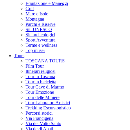
Equitazione e Maneggi
Golf
Mare e Isole
Montagna
Parchi e Riserve
Siti UNESCO
Siti archeologici
Sport Avventura
Terme e wellness
Top musei
Tours
TOSCANA TOURS
Film Tour
Itinerari religiosi
Tour in Toscana
Tour in bicicletta
Tour Cave di Marmo
Tour Emozione
Tour delle Miniere
Tour Laboratori Artistici
Trekking Escursionistico
Percorsi storici
Via Francigena
Via del Volto Santo
Via degli Abati