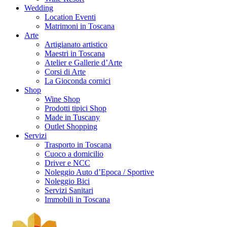
Wedding
Location Eventi
Matrimoni in Toscana
Arte
Artigianato artistico
Maestri in Toscana
Atelier e Gallerie d’Arte
Corsi di Arte
La Gioconda cornici
Shop
Wine Shop
Prodotti tipici Shop
Made in Tuscany
Outlet Shopping
Servizi
Trasporto in Toscana
Cuoco a domicilio
Driver e NCC
Noleggio Auto d’Epoca / Sportive
Noleggio Bici
Servizi Sanitari
Immobili in Toscana