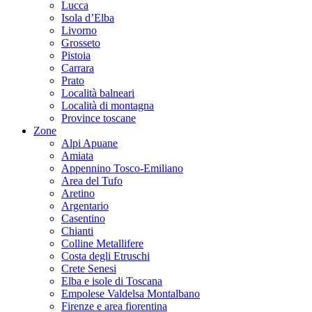
Lucca
Isola d’Elba
Livorno
Grosseto
Pistoia
Carrara
Prato
Località balneari
Località di montagna
Province toscane
Zone
Alpi Apuane
Amiata
Appennino Tosco-Emiliano
Area del Tufo
Aretino
Argentario
Casentino
Chianti
Colline Metallifere
Costa degli Etruschi
Crete Senesi
Elba e isole di Toscana
Empolese Valdelsa Montalbano
Firenze e area fiorentina