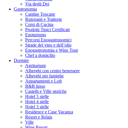
Via degli Dei
Gastronomia
Cantine Toscane
Ristoranti e Trattorie
Corsi di Cucina
Prodotti Tipici Certificati
Enoturismo
Percorsi Enogastronomici
Strade del vino e dell’olio
Enogastronomia e Wine Tour
Chef a domicilio
Dormire
Agriturismi
Alberghi con centro benessere
Alberghi per famiglie
Appartamenti e Loft
B&B lusso
Castelli e Ville storiche
Hotel 5 stelle
Hotel 4 stelle
Hotel 3 stelle
Residence e Case Vacanza
Resort e Relais
Ville
Wine Resort