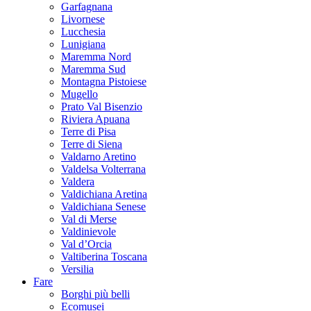
Garfagnana
Livornese
Lucchesia
Lunigiana
Maremma Nord
Maremma Sud
Montagna Pistoiese
Mugello
Prato Val Bisenzio
Riviera Apuana
Terre di Pisa
Terre di Siena
Valdarno Aretino
Valdelsa Volterrana
Valdera
Valdichiana Aretina
Valdichiana Senese
Val di Merse
Valdinievole
Val d’Orcia
Valtiberina Toscana
Versilia
Fare
Borghi più belli
Ecomusei