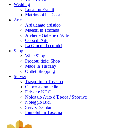
Wedding
Location Eventi
Matrimoni in Toscana
Arte
Artigianato artistico
Maestri in Toscana
Atelier e Gallerie d’Arte
Corsi di Arte
La Gioconda cornici
Shop
Wine Shop
Prodotti tipici Shop
Made in Tuscany
Outlet Shopping
Servizi
Trasporto in Toscana
Cuoco a domicilio
Driver e NCC
Noleggio Auto d’Epoca / Sportive
Noleggio Bici
Servizi Sanitari
Immobili in Toscana