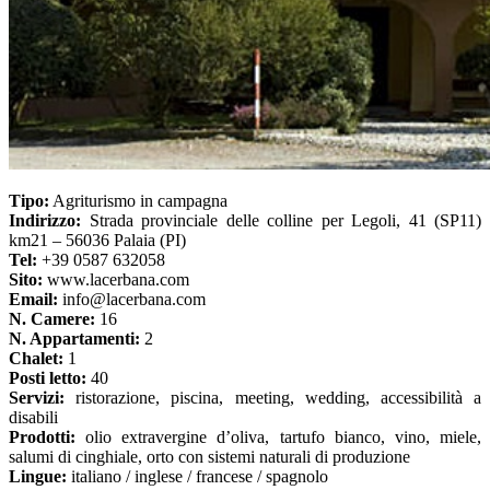
Tipo:
Agriturismo in campagna
Indirizzo:
Strada provinciale delle colline per Legoli, 41 (SP11)
km21 – 56036 Palaia (PI)
Tel:
+39 0587 632058
Sito:
www.lacerbana.com
Email:
info@lacerbana.com
N. Camere:
16
N. Appartamenti:
2
Chalet:
1
Posti letto:
40
Servizi:
ristorazione, piscina, meeting, wedding, accessibilità a
disabili
Prodotti:
olio extravergine d’oliva, tartufo bianco, vino, miele,
salumi di cinghiale, orto con sistemi naturali di produzione
Lingue:
italiano / inglese / francese / spagnolo