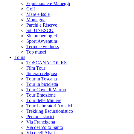
Equitazione e Maneggi
Golf
Mare e Isole
Montagna
Parchi e Riserve
Siti UNESCO
Siti archeologici
Sport Avventura
Terme e wellness
Top musei
Tours
TOSCANA TOURS
Film Tour
Itinerari religiosi
Tour in Toscana
Tour in bicicletta
Tour Cave di Marmo
Tour Emozione
Tour delle Miniere
Tour Laboratori Artistici
Trekking Escursionistico
Percorsi storici
Via Francigena
Via del Volto Santo
Via degli Abati