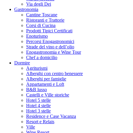
Via degli Dei
Gastronomia
Cantine Toscane
Ristoranti e Trattorie
Corsi di Cucina
Prodotti Tipici Certificati
Enoturismo
Percorsi Enogastronomici
Strade del vino e dell’olio
Enogastronomia e Wine Tour
Chef a domicilio
Dormire
Agriturismi
Alberghi con centro benessere
Alberghi per famiglie
Appartamenti e Loft
B&B lusso
Castelli e Ville storiche
Hotel 5 stelle
Hotel 4 stelle
Hotel 3 stelle
Residence e Case Vacanza
Resort e Relais
Ville
Wine Resort