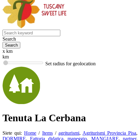
Search
x km
km
Set radius for geolocation
Tenuta La Cerbana
Siete qui:
Home
/
Items
/
agriturismi
,
Agriturismi Provincia Pisa
,
DORMIRE
,
Fattoria didatica
,
maneggio
,
MANGIARE
,
partner
,