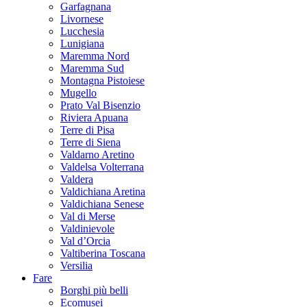
Garfagnana
Livornese
Lucchesia
Lunigiana
Maremma Nord
Maremma Sud
Montagna Pistoiese
Mugello
Prato Val Bisenzio
Riviera Apuana
Terre di Pisa
Terre di Siena
Valdarno Aretino
Valdelsa Volterrana
Valdera
Valdichiana Aretina
Valdichiana Senese
Val di Merse
Valdinievole
Val d’Orcia
Valtiberina Toscana
Versilia
Fare
Borghi più belli
Ecomusei