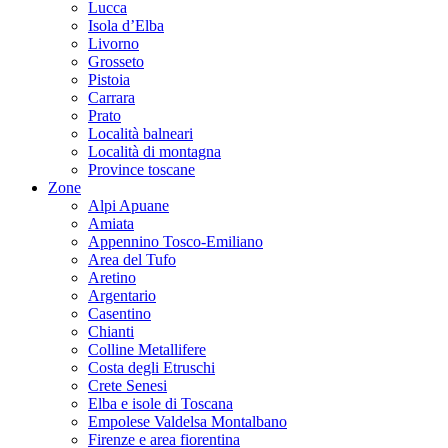
Lucca
Isola d’Elba
Livorno
Grosseto
Pistoia
Carrara
Prato
Località balneari
Località di montagna
Province toscane
Zone
Alpi Apuane
Amiata
Appennino Tosco-Emiliano
Area del Tufo
Aretino
Argentario
Casentino
Chianti
Colline Metallifere
Costa degli Etruschi
Crete Senesi
Elba e isole di Toscana
Empolese Valdelsa Montalbano
Firenze e area fiorentina