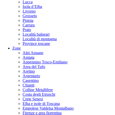
Lucca
Isola d’Elba
Livorno
Grosseto
Pistoia
Carrara
Prato
Località balneari
Località di montagna
Province toscane
Zone
Alpi Apuane
Amiata
Appennino Tosco-Emiliano
Area del Tufo
Aretino
Argentario
Casentino
Chianti
Colline Metallifere
Costa degli Etruschi
Crete Senesi
Elba e isole di Toscana
Empolese Valdelsa Montalbano
Firenze e area fiorentina