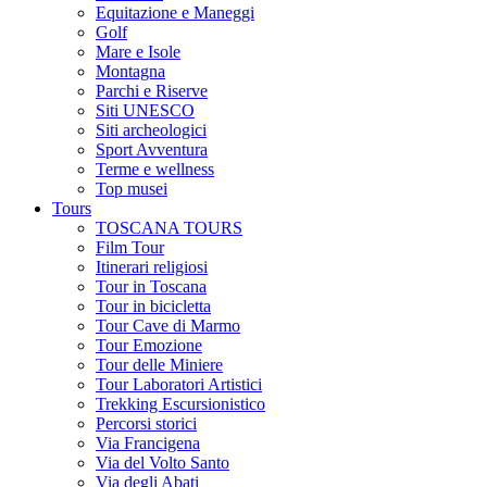
Equitazione e Maneggi
Golf
Mare e Isole
Montagna
Parchi e Riserve
Siti UNESCO
Siti archeologici
Sport Avventura
Terme e wellness
Top musei
Tours
TOSCANA TOURS
Film Tour
Itinerari religiosi
Tour in Toscana
Tour in bicicletta
Tour Cave di Marmo
Tour Emozione
Tour delle Miniere
Tour Laboratori Artistici
Trekking Escursionistico
Percorsi storici
Via Francigena
Via del Volto Santo
Via degli Abati