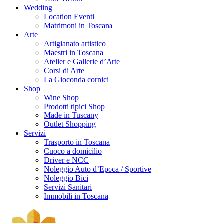
Wedding
Location Eventi
Matrimoni in Toscana
Arte
Artigianato artistico
Maestri in Toscana
Atelier e Gallerie d’Arte
Corsi di Arte
La Gioconda cornici
Shop
Wine Shop
Prodotti tipici Shop
Made in Tuscany
Outlet Shopping
Servizi
Trasporto in Toscana
Cuoco a domicilio
Driver e NCC
Noleggio Auto d’Epoca / Sportive
Noleggio Bici
Servizi Sanitari
Immobili in Toscana