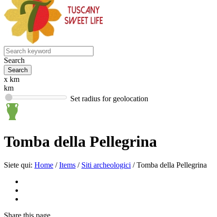
Search
x km
km
Set radius for geolocation
Tomba della Pellegrina
Siete qui:
Home
/
Items
/
Siti archeologici
/
Tomba della Pellegrina
Share
this page