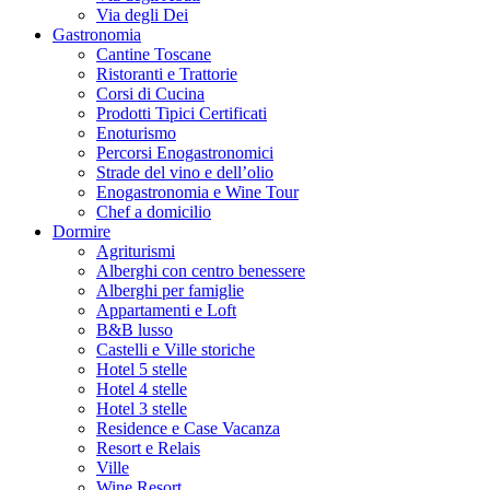
Via degli Dei
Gastronomia
Cantine Toscane
Ristoranti e Trattorie
Corsi di Cucina
Prodotti Tipici Certificati
Enoturismo
Percorsi Enogastronomici
Strade del vino e dell’olio
Enogastronomia e Wine Tour
Chef a domicilio
Dormire
Agriturismi
Alberghi con centro benessere
Alberghi per famiglie
Appartamenti e Loft
B&B lusso
Castelli e Ville storiche
Hotel 5 stelle
Hotel 4 stelle
Hotel 3 stelle
Residence e Case Vacanza
Resort e Relais
Ville
Wine Resort