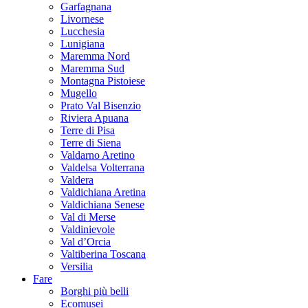
Garfagnana
Livornese
Lucchesia
Lunigiana
Maremma Nord
Maremma Sud
Montagna Pistoiese
Mugello
Prato Val Bisenzio
Riviera Apuana
Terre di Pisa
Terre di Siena
Valdarno Aretino
Valdelsa Volterrana
Valdera
Valdichiana Aretina
Valdichiana Senese
Val di Merse
Valdinievole
Val d’Orcia
Valtiberina Toscana
Versilia
Fare
Borghi più belli
Ecomusei