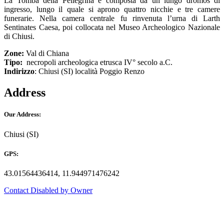
La Tomba della Pellegrina è composta da un lungo dromos di
ingresso, lungo il quale si aprono quattro nicchie e tre camere
funerarie. Nella camera centrale fu rinvenuta l’urna di Larth
Sentinates Caesa, poi collocata nel Museo Archeologico Nazionale
di Chiusi.
Zone:
Val di Chiana
Tipo:
necropoli archeologica etrusca IV° secolo a.C.
Indirizzo
: Chiusi (SI) località Poggio Renzo
Address
Our Address:
Chiusi (SI)
GPS:
43.01564436414, 11.944971476242
Contact Disabled by Owner