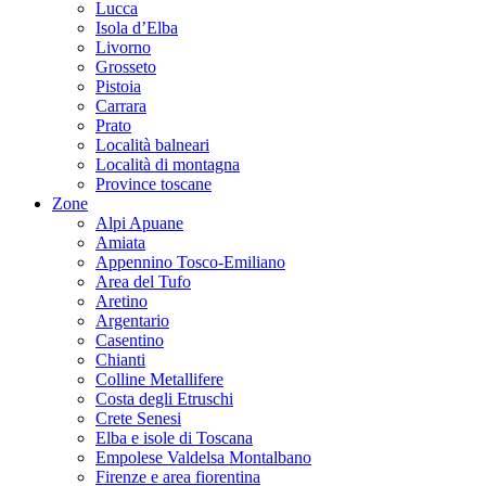
Lucca
Isola d’Elba
Livorno
Grosseto
Pistoia
Carrara
Prato
Località balneari
Località di montagna
Province toscane
Zone
Alpi Apuane
Amiata
Appennino Tosco-Emiliano
Area del Tufo
Aretino
Argentario
Casentino
Chianti
Colline Metallifere
Costa degli Etruschi
Crete Senesi
Elba e isole di Toscana
Empolese Valdelsa Montalbano
Firenze e area fiorentina