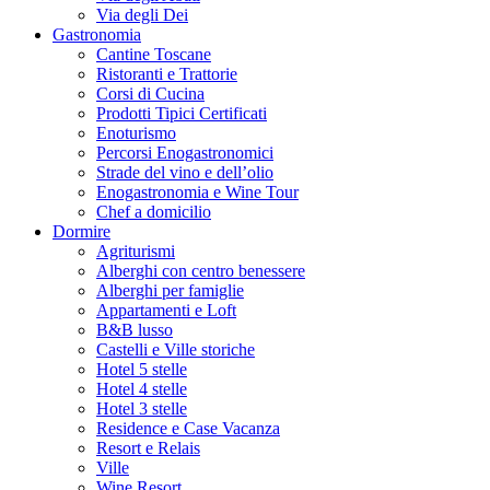
Via degli Dei
Gastronomia
Cantine Toscane
Ristoranti e Trattorie
Corsi di Cucina
Prodotti Tipici Certificati
Enoturismo
Percorsi Enogastronomici
Strade del vino e dell’olio
Enogastronomia e Wine Tour
Chef a domicilio
Dormire
Agriturismi
Alberghi con centro benessere
Alberghi per famiglie
Appartamenti e Loft
B&B lusso
Castelli e Ville storiche
Hotel 5 stelle
Hotel 4 stelle
Hotel 3 stelle
Residence e Case Vacanza
Resort e Relais
Ville
Wine Resort