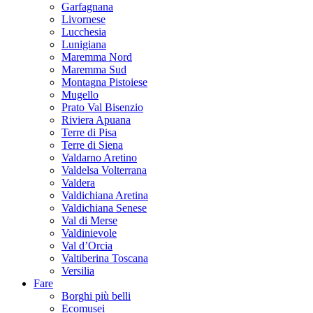
Garfagnana
Livornese
Lucchesia
Lunigiana
Maremma Nord
Maremma Sud
Montagna Pistoiese
Mugello
Prato Val Bisenzio
Riviera Apuana
Terre di Pisa
Terre di Siena
Valdarno Aretino
Valdelsa Volterrana
Valdera
Valdichiana Aretina
Valdichiana Senese
Val di Merse
Valdinievole
Val d’Orcia
Valtiberina Toscana
Versilia
Fare
Borghi più belli
Ecomusei