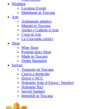
Wedding
Location Eventi
Matrimoni in Toscana
Arte
Artigianato artistico
Maestri in Toscana
Atelier e Gallerie d’Arte
Corsi di Arte
La Gioconda cornici
Shop
Wine Shop
Prodotti tipici Shop
Made in Tuscany
Outlet Shopping
Servizi
Trasporto in Toscana
Cuoco a domicilio
Driver e NCC
Noleggio Auto d’Epoca / Sportive
Noleggio Bici
Servizi Sanitari
Immobili in Toscana