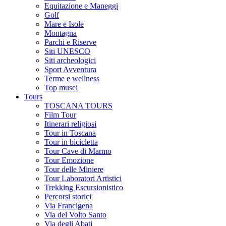
Equitazione e Maneggi
Golf
Mare e Isole
Montagna
Parchi e Riserve
Siti UNESCO
Siti archeologici
Sport Avventura
Terme e wellness
Top musei
Tours
TOSCANA TOURS
Film Tour
Itinerari religiosi
Tour in Toscana
Tour in bicicletta
Tour Cave di Marmo
Tour Emozione
Tour delle Miniere
Tour Laboratori Artistici
Trekking Escursionistico
Percorsi storici
Via Francigena
Via del Volto Santo
Via degli Abati