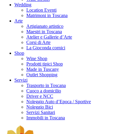
Wedding
Location Eventi
Matrimoni in Toscana
Arte
Artigianato artistico
Maestri in Toscana
Atelier e Gallerie d’Arte
Corsi di Arte
La Gioconda cornici
Shop
Wine Shop
Prodotti tipici Shop
Made in Tuscany
Outlet Shopping
Servizi
Trasporto in Toscana
Cuoco a domicilio
Driver e NCC
Noleggio Auto d’Epoca / Sportive
Noleggio Bici
Servizi Sanitari
Immobili in Toscana