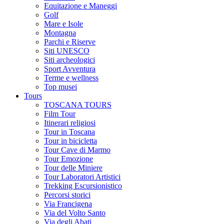
Equitazione e Maneggi
Golf
Mare e Isole
Montagna
Parchi e Riserve
Siti UNESCO
Siti archeologici
Sport Avventura
Terme e wellness
Top musei
Tours
TOSCANA TOURS
Film Tour
Itinerari religiosi
Tour in Toscana
Tour in bicicletta
Tour Cave di Marmo
Tour Emozione
Tour delle Miniere
Tour Laboratori Artistici
Trekking Escursionistico
Percorsi storici
Via Francigena
Via del Volto Santo
Via degli Abati