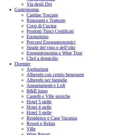
Via degli Dei
Gastronomia
Cantine Toscane
Ristoranti e Trattorie
Corsi di Cucina
Prodotti Tipici Certificati
Enoturismo
Percorsi Enogastronomici
Strade del vino e dell’olio
Enogastronomia e Wine Tour
Chef a domicilio
Dormire
Agriturismi
Alberghi con centro benessere
Alberghi per famiglie
Appartamenti e Loft
B&B lusso
Castelli e Ville storiche
Hotel 5 stelle
Hotel 4 stelle
Hotel 3 stelle
Residence e Case Vacanza
Resort e Relais
Ville
Wine Resort