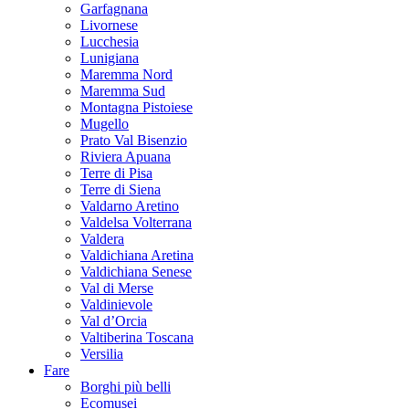
Garfagnana
Livornese
Lucchesia
Lunigiana
Maremma Nord
Maremma Sud
Montagna Pistoiese
Mugello
Prato Val Bisenzio
Riviera Apuana
Terre di Pisa
Terre di Siena
Valdarno Aretino
Valdelsa Volterrana
Valdera
Valdichiana Aretina
Valdichiana Senese
Val di Merse
Valdinievole
Val d’Orcia
Valtiberina Toscana
Versilia
Fare
Borghi più belli
Ecomusei