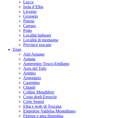
Lucca
Isola d’Elba
Livorno
Grosseto
Pistoia
Carrara
Prato
Località balneari
Località di montagna
Province toscane
Zone
Alpi Apuane
Amiata
Appennino Tosco-Emiliano
Area del Tufo
Aretino
Argentario
Casentino
Chianti
Colline Metallifere
Costa degli Etruschi
Crete Senesi
Elba e isole di Toscana
Empolese Valdelsa Montalbano
Firenze e area fiorentina