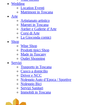
Wedding
Location Eventi
Matrimoni in Toscana
Arte
Artigianato artistico
Maestri in Toscana
Atelier e Gallerie d’Arte
Corsi di Arte
La Gioconda cornici
Shop
Wine Shop
Prodotti tipici Shop
Made in Tuscany
Outlet Shopping
Servizi
Trasporto in Toscana
Cuoco a domicilio
Driver e NCC
Noleggio Auto d’Epoca / Sportive
Noleggio Bici
Servizi Sanitari
Immobili in Toscana