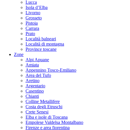
Lucca
Isola d’Elba
Livorno
Grosseto
Pistoia
Carrara
Prato
Località balneari
Località di montagna
Province toscane
Zone
Alpi Apuane
Amiata
Appennino Tosco-Emiliano
Area del Tufo
Aretino
Argentario
Casentino
Chianti
Colline Metallifere
Costa degli Etruschi
Crete Senesi
Elba e isole di Toscana
Empolese Valdelsa Montalbano
Firenze e area fiorentina