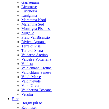
Garfagnana
Livornese
Lucchesia
Lunigiana
Maremma Nord
Maremma Sud
Montagna Pistoiese
Mugello
Prato Val Bisenzio
Riviera Apuana
Terre di Pisa
Terre di Siena
Valdarno Aretino
Valdelsa Volterrana
Valdera
Valdichiana Aretina
Valdichiana Senese
Val di Merse
Valdinievole
Val d’Orcia
Valtiberina Toscana
Versilia
Fare
Borghi più belli
Ecomusei