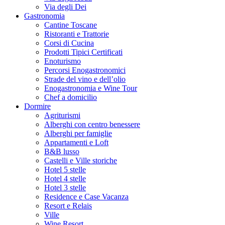
Via degli Dei
Gastronomia
Cantine Toscane
Ristoranti e Trattorie
Corsi di Cucina
Prodotti Tipici Certificati
Enoturismo
Percorsi Enogastronomici
Strade del vino e dell’olio
Enogastronomia e Wine Tour
Chef a domicilio
Dormire
Agriturismi
Alberghi con centro benessere
Alberghi per famiglie
Appartamenti e Loft
B&B lusso
Castelli e Ville storiche
Hotel 5 stelle
Hotel 4 stelle
Hotel 3 stelle
Residence e Case Vacanza
Resort e Relais
Ville
Wine Resort