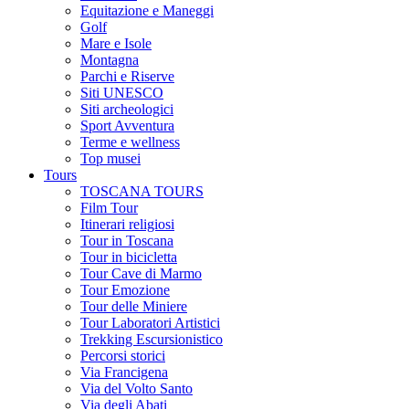
Equitazione e Maneggi
Golf
Mare e Isole
Montagna
Parchi e Riserve
Siti UNESCO
Siti archeologici
Sport Avventura
Terme e wellness
Top musei
Tours
TOSCANA TOURS
Film Tour
Itinerari religiosi
Tour in Toscana
Tour in bicicletta
Tour Cave di Marmo
Tour Emozione
Tour delle Miniere
Tour Laboratori Artistici
Trekking Escursionistico
Percorsi storici
Via Francigena
Via del Volto Santo
Via degli Abati