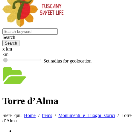
Search
x km
km
Set radius for geolocation
Torre d’Alma
Siete qui:
Home
/
Items
/
Monumenti e Luoghi storici
/
Torre
d’Alma