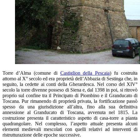
Torre d’Alma (comune di
Castiglion della Pescaia
) fu costruita
attorno al X° secolo ed era proprietà dell’Abbazia di Sestinga che, in
seguito, la cedette ai conti della Gherardesca. Nel corso del XIV°
secolo la torre divenne posseso di Siena e, dal 1398 in poi, si ritrovò
proprio sul confine tra il Principato di Piombino e il Granducato di
Toscana. Pur rimanendo di proprietà privata, la fortificazione passò
spesso da una giurisdizione all’altra, fino alla sua definitiva
annessione al Granducato di Toscana, avvenuta nel 1815. La
costruzione presenta il caratteristico aspetto di casa-torre a pianta
quadrangolare. Nel complesso, l’aspetto attuale presenta alcuni
elementi medievali mescolati con quelli relativi ad interventi di
ristrutturazione delle epoche successive.