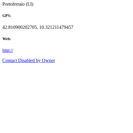
Portoferraio (LI)
GPS:
42.810900202705, 10.321211479457
Web:
http://
Contact Disabled by Owner