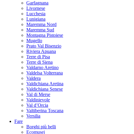
Garfagnana
Livornese
Lucchesia
Lunigiana
Maremma Nord
Maremma Sud
Montagna Pistoiese
Mugello
Prato Val Bisenzio
Riviera Apuana
Terre di Pisa
Terre di Siena
Valdarno Aretino
Valdelsa Volterrana
Valdera
Valdichiana Aretina
Valdichiana Senese
Val di Merse
Valdinievole
Val d’Orcia
Valtiberina Toscana
Versilia
Fare
Borghi più belli
Ecomusei