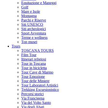
Equitazione e Maneggi
Golf
Mare e Isole
Montagna
Parchi e Riserve
Siti UNESCO
Siti archeologici
Sport Avventura
Terme e wellness
Top musei
Tours
TOSCANA TOURS
Film Tour
Itinerari religiosi
Tour in Toscana
Tour in bicicletta
Tour Cave di Marmo
Tour Emozione
Tour delle Miniere
Tour Laboratori Artistici
Trekking Escursionistico
Percorsi storici
Via Francigena
Via del Volto Santo
Via degli Abati