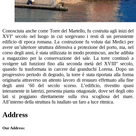
Conosciuta anche come Torre del Martello, fu costruita agli inizi del
XVI° secolo nel luogo in cui sorgevano i resti di un presistente
edificio di epoca romana. La costruzione fu voluta dai Medici per
avere un’ulteriore struttura difensiva a protezione del porto, ma, nel
corso degli anni, è stata utilizzata in modo promiscuo, anche adibita
a magazzino per la conservazione del sale. La torre continuò a
svolgere tali funzioni fino alla seconda metà del XVIII° secolo,
quando fu trasformata in carcere dai granduchi Lorena. Dopo un
progressivo periodo di degrado, la torre è stata riportata alla forma
originaria attraverso un attento lavoro di restauro effettuato alla fine
degli anni ‘60 del secolo scorso. L’edificio, rivestito quasi
interamente in laterizi, presenta pianta ottagonale, dove sei degli otto
lati si poggiano direttamente sulla riva scogliosa del mare.
All’interno della struttura fu istallato un faro a luce ritmica.
Address
Our Address: