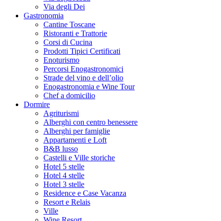
Via degli Dei
Gastronomia
Cantine Toscane
Ristoranti e Trattorie
Corsi di Cucina
Prodotti Tipici Certificati
Enoturismo
Percorsi Enogastronomici
Strade del vino e dell’olio
Enogastronomia e Wine Tour
Chef a domicilio
Dormire
Agriturismi
Alberghi con centro benessere
Alberghi per famiglie
Appartamenti e Loft
B&B lusso
Castelli e Ville storiche
Hotel 5 stelle
Hotel 4 stelle
Hotel 3 stelle
Residence e Case Vacanza
Resort e Relais
Ville
Wine Resort