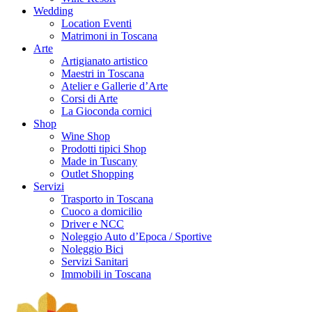
Wedding
Location Eventi
Matrimoni in Toscana
Arte
Artigianato artistico
Maestri in Toscana
Atelier e Gallerie d’Arte
Corsi di Arte
La Gioconda cornici
Shop
Wine Shop
Prodotti tipici Shop
Made in Tuscany
Outlet Shopping
Servizi
Trasporto in Toscana
Cuoco a domicilio
Driver e NCC
Noleggio Auto d’Epoca / Sportive
Noleggio Bici
Servizi Sanitari
Immobili in Toscana