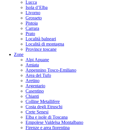
Lucca
Isola d’Elba
Livorno
Grosseto
Pistoia
Carrara
Prato
Località balneari
Località di montagna
Province toscane
Zone
Alpi Apuane
Amiata
Appennino Tosco-Emiliano
Area del Tufo
Aretino
Argentario
Casentino
Chianti
Colline Metallifere
Costa degli Etruschi
Crete Senesi
Elba e isole di Toscana
Empolese Valdelsa Montalbano
Firenze e area fiorentina