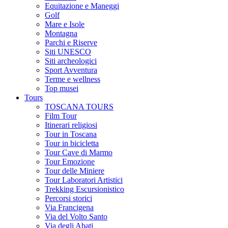
Equitazione e Maneggi
Golf
Mare e Isole
Montagna
Parchi e Riserve
Siti UNESCO
Siti archeologici
Sport Avventura
Terme e wellness
Top musei
Tours
TOSCANA TOURS
Film Tour
Itinerari religiosi
Tour in Toscana
Tour in bicicletta
Tour Cave di Marmo
Tour Emozione
Tour delle Miniere
Tour Laboratori Artistici
Trekking Escursionistico
Percorsi storici
Via Francigena
Via del Volto Santo
Via degli Abati