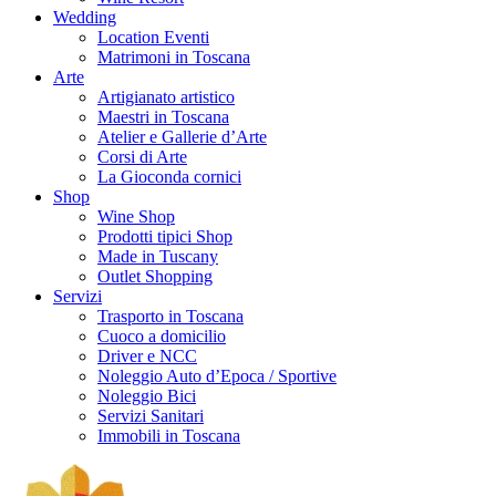
Wedding
Location Eventi
Matrimoni in Toscana
Arte
Artigianato artistico
Maestri in Toscana
Atelier e Gallerie d’Arte
Corsi di Arte
La Gioconda cornici
Shop
Wine Shop
Prodotti tipici Shop
Made in Tuscany
Outlet Shopping
Servizi
Trasporto in Toscana
Cuoco a domicilio
Driver e NCC
Noleggio Auto d’Epoca / Sportive
Noleggio Bici
Servizi Sanitari
Immobili in Toscana