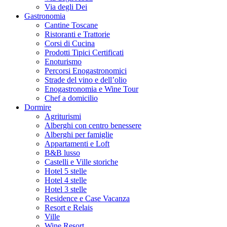
Via degli Dei
Gastronomia
Cantine Toscane
Ristoranti e Trattorie
Corsi di Cucina
Prodotti Tipici Certificati
Enoturismo
Percorsi Enogastronomici
Strade del vino e dell’olio
Enogastronomia e Wine Tour
Chef a domicilio
Dormire
Agriturismi
Alberghi con centro benessere
Alberghi per famiglie
Appartamenti e Loft
B&B lusso
Castelli e Ville storiche
Hotel 5 stelle
Hotel 4 stelle
Hotel 3 stelle
Residence e Case Vacanza
Resort e Relais
Ville
Wine Resort