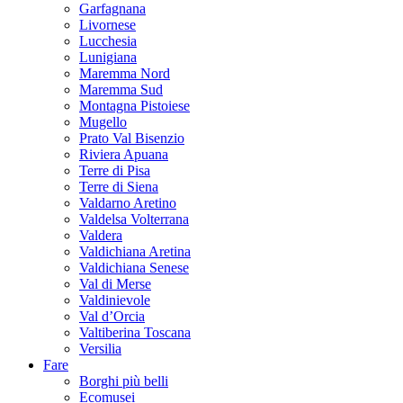
Garfagnana
Livornese
Lucchesia
Lunigiana
Maremma Nord
Maremma Sud
Montagna Pistoiese
Mugello
Prato Val Bisenzio
Riviera Apuana
Terre di Pisa
Terre di Siena
Valdarno Aretino
Valdelsa Volterrana
Valdera
Valdichiana Aretina
Valdichiana Senese
Val di Merse
Valdinievole
Val d’Orcia
Valtiberina Toscana
Versilia
Fare
Borghi più belli
Ecomusei