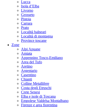
Lucca
Isola d’Elba
Livorno
Grosseto
Pistoia
Carrara
Prato
Località balneari
Località di montagna
Province toscane
Zone
Alpi Apuane
Amiata
Appennino Tosco-Emiliano
Area del Tufo
Aretino
Argentario
Casentino
Chianti
Colline Metallifere
Costa degli Etruschi
Crete Senesi
Elba e isole di Toscana
Empolese Valdelsa Montalbano
Firenze e area fiorentina