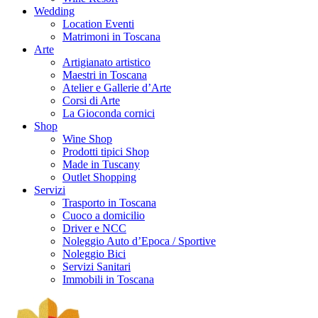
Wedding
Location Eventi
Matrimoni in Toscana
Arte
Artigianato artistico
Maestri in Toscana
Atelier e Gallerie d’Arte
Corsi di Arte
La Gioconda cornici
Shop
Wine Shop
Prodotti tipici Shop
Made in Tuscany
Outlet Shopping
Servizi
Trasporto in Toscana
Cuoco a domicilio
Driver e NCC
Noleggio Auto d’Epoca / Sportive
Noleggio Bici
Servizi Sanitari
Immobili in Toscana