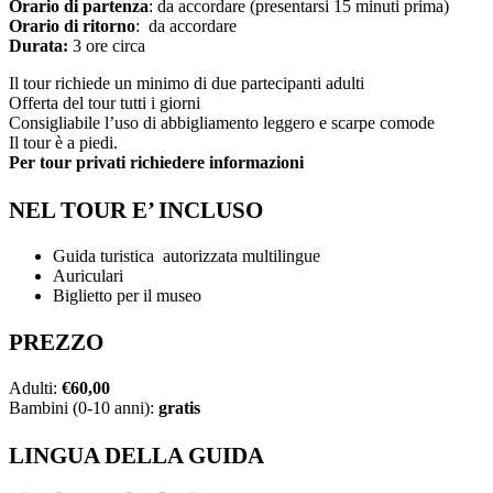
Orario di partenza
: da accordare (presentarsi 15 minuti prima)
Orario di ritorno
: da accordare
Durata:
3 ore circa
Il tour richiede un minimo di due partecipanti adulti
Offerta del tour tutti i giorni
Consigliabile l’uso di abbigliamento leggero e scarpe comode
Il tour è a piedi.
Per tour privati richiedere informazioni
NEL TOUR E’ INCLUSO
Guida turistica autorizzata multilingue
Auriculari
Biglietto per il museo
PREZZO
Adulti:
€60,00
Bambini (0-10 anni):
gratis
LINGUA DELLA GUIDA