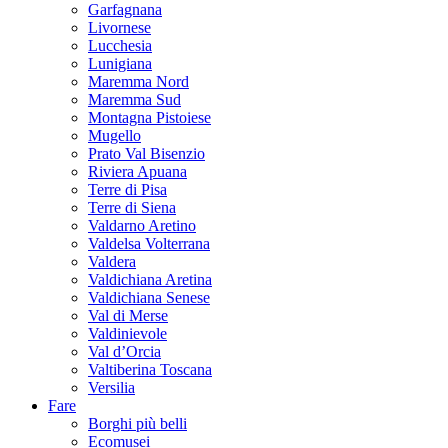
Garfagnana
Livornese
Lucchesia
Lunigiana
Maremma Nord
Maremma Sud
Montagna Pistoiese
Mugello
Prato Val Bisenzio
Riviera Apuana
Terre di Pisa
Terre di Siena
Valdarno Aretino
Valdelsa Volterrana
Valdera
Valdichiana Aretina
Valdichiana Senese
Val di Merse
Valdinievole
Val d’Orcia
Valtiberina Toscana
Versilia
Fare
Borghi più belli
Ecomusei