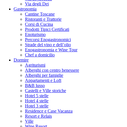
Via degli Dei
Gastronomia
Cantine Toscane
Ristoranti e Trattorie
Corsi di Cucina
Prodotti Tipici Certificati
Enoturismo
Percorsi Enogastronomici
Strade del vino e dell’olio
Enogastronomia e Wine Tour
Chef a domicilio
Dormire
Agriturismi
Alberghi con centro benessere
Alberghi per famiglie
Appartamenti e Loft
B&B lusso
Castelli e Ville storiche
Hotel 5 stelle
Hotel 4 stelle
Hotel 3 stelle
Residence e Case Vacanza
Resort e Relais
Ville
Wine Resort