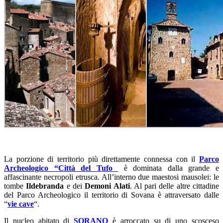
La porzione di territorio più direttamente connessa con il
Parco
Archeologico “Città del Tufo
è dominata dalla grande e
affascinante necropoli etrusca. All’interno due maestosi mausolei: le
tombe
Ildebranda
e dei
Demoni Alati
. Al pari delle altre cittadine
del Parco Archeologico il territorio di Sovana è attraversato dalle
“
vie cave
“.
Il nucleo abitato di
SORANO
è arroccato su di uno scosceso