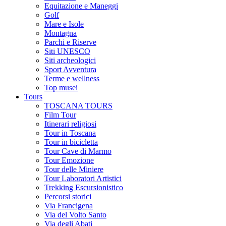
Equitazione e Maneggi
Golf
Mare e Isole
Montagna
Parchi e Riserve
Siti UNESCO
Siti archeologici
Sport Avventura
Terme e wellness
Top musei
Tours
TOSCANA TOURS
Film Tour
Itinerari religiosi
Tour in Toscana
Tour in bicicletta
Tour Cave di Marmo
Tour Emozione
Tour delle Miniere
Tour Laboratori Artistici
Trekking Escursionistico
Percorsi storici
Via Francigena
Via del Volto Santo
Via degli Abati