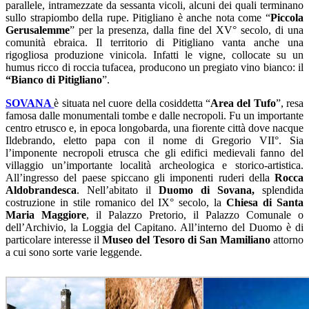
parallele, intramezzate da sessanta vicoli, alcuni dei quali terminano
sullo strapiombo della rupe. Pitigliano è anche nota come “
Piccola
Gerusalemme
” per la presenza, dalla fine del XV° secolo, di una
comunità ebraica. Il territorio di Pitigliano vanta anche una
rigogliosa produzione vinicola. Infatti le vigne, collocate su un
humus ricco di roccia tufacea, producono un pregiato vino bianco: il
“Bianco di Pitigliano
”.
SOVANA
è situata nel cuore della cosiddetta “
Area del Tufo
”, resa
famosa dalle monumentali tombe e dalle necropoli. Fu un importante
centro etrusco e, in epoca longobarda, una fiorente città dove nacque
Ildebrando, eletto papa con il nome di Gregorio VII°. Sia
l’imponente necropoli etrusca che gli edifici medievali fanno del
villaggio un’importante località archeologica e storico-artistica.
All’ingresso del paese spiccano gli imponenti ruderi della
Rocca
Aldobrandesca
. Nell’abitato il
Duomo di Sovana,
splendida
costruzione in stile romanico del IX° secolo, la
Chiesa di Santa
Maria Maggiore
, il Palazzo Pretorio, il Palazzo Comunale o
dell’Archivio, la Loggia del Capitano. All’interno del Duomo è di
particolare interesse il
Museo del Tesoro di San Mamiliano
attorno
a cui sono sorte varie leggende.