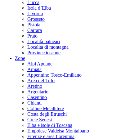
Lucca
Isola d’Elba
Livorno
Grosseto
Pistoia
Carrara
Prato
Località balneari
Località di montagna
Province toscane
Zone
Alpi Apuane
Amiata
Appennino Tosco-Emiliano
Area del Tufo
Aretino
Argentario
Casentino
Chianti
Colline Metallifere
Costa degli Etruschi
Crete Senesi
Elba e isole di Toscana
Empolese Valdelsa Montalbano
Firenze e area fiorentina