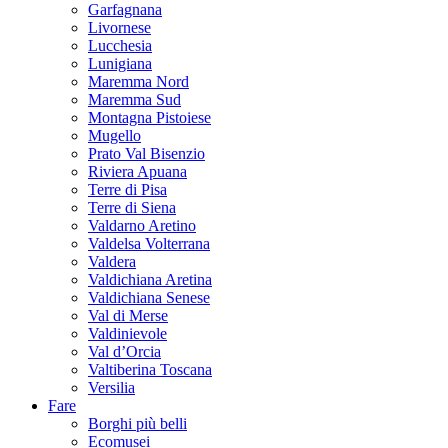
Garfagnana
Livornese
Lucchesia
Lunigiana
Maremma Nord
Maremma Sud
Montagna Pistoiese
Mugello
Prato Val Bisenzio
Riviera Apuana
Terre di Pisa
Terre di Siena
Valdarno Aretino
Valdelsa Volterrana
Valdera
Valdichiana Aretina
Valdichiana Senese
Val di Merse
Valdinievole
Val d’Orcia
Valtiberina Toscana
Versilia
Fare
Borghi più belli
Ecomusei