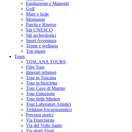
Equitazione e Maneggi
Golf
Mare e Isole
Montagna
Parchi e Riserve
Siti UNESCO
Siti archeologici
Sport Avventura
Terme e wellness
Top musei
Tours
TOSCANA TOURS
Film Tour
Itinerari religiosi
Tour in Toscana
Tour in bicicletta
Tour Cave di Marmo
Tour Emozione
Tour delle Miniere
Tour Laboratori Artistici
Trekking Escursionistico
Percorsi storici
Via Francigena
Via del Volto Santo
Via degli Abati