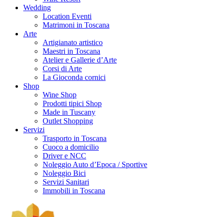
Wedding
Location Eventi
Matrimoni in Toscana
Arte
Artigianato artistico
Maestri in Toscana
Atelier e Gallerie d’Arte
Corsi di Arte
La Gioconda cornici
Shop
Wine Shop
Prodotti tipici Shop
Made in Tuscany
Outlet Shopping
Servizi
Trasporto in Toscana
Cuoco a domicilio
Driver e NCC
Noleggio Auto d’Epoca / Sportive
Noleggio Bici
Servizi Sanitari
Immobili in Toscana