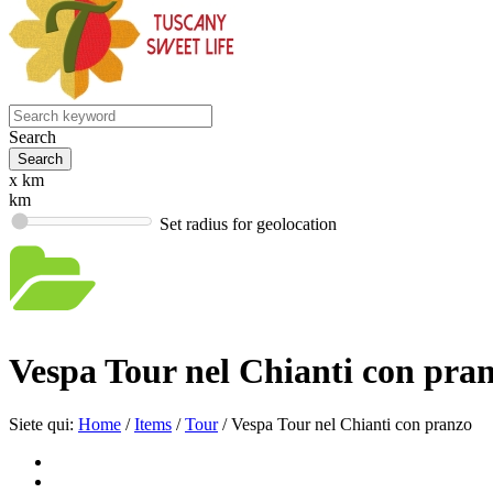
Search
x km
km
Set radius for geolocation
Vespa Tour nel Chianti con pra
Siete qui:
Home
/
Items
/
Tour
/
Vespa Tour nel Chianti con pranzo