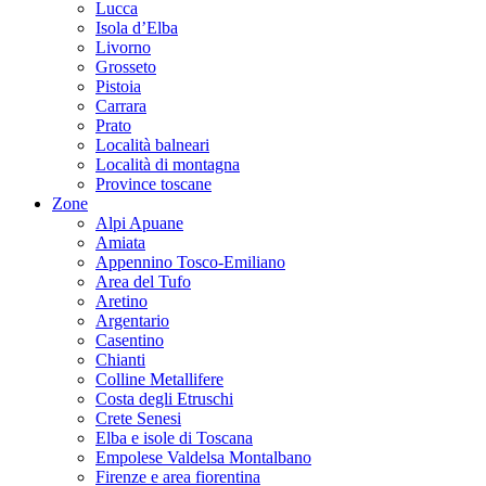
Lucca
Isola d’Elba
Livorno
Grosseto
Pistoia
Carrara
Prato
Località balneari
Località di montagna
Province toscane
Zone
Alpi Apuane
Amiata
Appennino Tosco-Emiliano
Area del Tufo
Aretino
Argentario
Casentino
Chianti
Colline Metallifere
Costa degli Etruschi
Crete Senesi
Elba e isole di Toscana
Empolese Valdelsa Montalbano
Firenze e area fiorentina