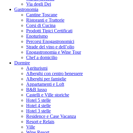
Via degli Dei
Gastronomia
Cantine Toscane
Ristoranti e Trattorie
Corsi di Cucina
Prodotti Tipici Certificati
Enoturismo
Percorsi Enogastronomici
Strade del vino e dell’olio
Enogastronomia e Wine Tour
Chef a domicilio
Dormire
Agriturismi
Alberghi con centro benessere
Alberghi per famiglie
Appartamenti e Loft
B&B lusso
Castelli e Ville storiche
Hotel 5 stelle
Hotel 4 stelle
Hotel 3 stelle
Residence e Case Vacanza
Resort e Relais
Ville
Wine Resort