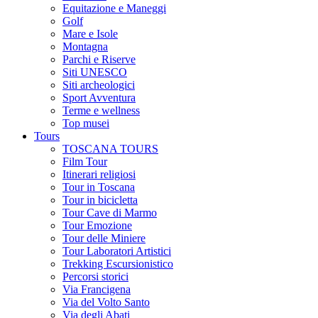
Equitazione e Maneggi
Golf
Mare e Isole
Montagna
Parchi e Riserve
Siti UNESCO
Siti archeologici
Sport Avventura
Terme e wellness
Top musei
Tours
TOSCANA TOURS
Film Tour
Itinerari religiosi
Tour in Toscana
Tour in bicicletta
Tour Cave di Marmo
Tour Emozione
Tour delle Miniere
Tour Laboratori Artistici
Trekking Escursionistico
Percorsi storici
Via Francigena
Via del Volto Santo
Via degli Abati