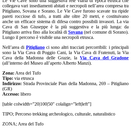
Le Vie Cave sono una suggestiva rete viaria di epoca etrusca che
collegava vari insediamenti abitati e necropoli nell’area compresa tra
Pitigliano, Sovana e Sorano. Le Vie Cave furono scavate tra ripide
pareti rocciose di tufo, a tratti alte oltre 20 metri, e costituivano
anche un efficace sistema di difesa contro possibili invasori. La via
Cava di San Giuseppe è la più suggestiva e la più lunga: da
Pitigliano arriva fino alla località di
Sovana
(nel comune di Sorano).
Lungo il percorso è visibile una necropoli etrusca.
Nell’area di
Pitigliano
ci sono altri tracciati percorribili: i principali
sono la Via Cava di Poggio Cani, la Via Cava di Fratenuti, la Via
Cava della Madonna delle Grazie, la
Via Cava del Gradone
(all’interno del Museo all’aperto Alberto Manzi).
Zona:
Area del Tufo
Tipo:
via etrusca
Indirizzo:
Strada Provinciale Pian della Madonna, 269 – Pitigliano
(GR)
Accesso:
libero
[table colwidth=”20|100|50″ colalign=”left|left”]
TIPO; Percorso trekking archeologico, culturale, naturalistico
ZONA; Area del Tufo