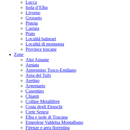
Lucca
Isola d’Elba
Livorno
Grosseto
Pistoia
Carrara
Prato
Località balneari
Località di montagna
Province toscane
Zone
Alpi Apuane
Amiata
Appennino Tosco-Emiliano
Area del Tufo
Aretino
Argentario
Casentino
Chianti
Colline Metallifere
Costa degli Etruschi
Crete Senesi
Elba e isole di Toscana
Empolese Valdelsa Montalbano
Firenze e area fiorentina