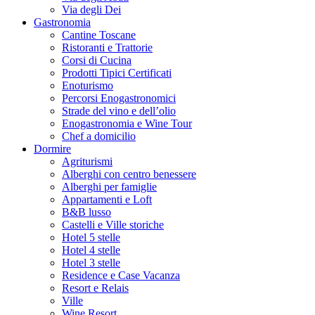
Via degli Dei
Gastronomia
Cantine Toscane
Ristoranti e Trattorie
Corsi di Cucina
Prodotti Tipici Certificati
Enoturismo
Percorsi Enogastronomici
Strade del vino e dell’olio
Enogastronomia e Wine Tour
Chef a domicilio
Dormire
Agriturismi
Alberghi con centro benessere
Alberghi per famiglie
Appartamenti e Loft
B&B lusso
Castelli e Ville storiche
Hotel 5 stelle
Hotel 4 stelle
Hotel 3 stelle
Residence e Case Vacanza
Resort e Relais
Ville
Wine Resort