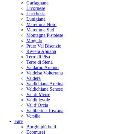
Garfagnana
Livornese
Lucchesia
Lunigiana
Maremma Nord
Maremma Sud
Montagna Pistoiese
Mugello
Prato Val Bisenzio
Riviera Apuana
Terre di Pisa
Terre di Siena
Valdarno Aretino
Valdelsa Volterrana
Valdera
Valdichiana Aretina
Valdichiana Senese
Val di Merse
Valdinievole
Val d’Orcia
Valtiberina Toscana
Versilia
Fare
Borghi più belli
Ecomusei