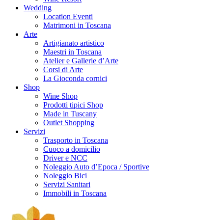
Wedding
Location Eventi
Matrimoni in Toscana
Arte
Artigianato artistico
Maestri in Toscana
Atelier e Gallerie d’Arte
Corsi di Arte
La Gioconda cornici
Shop
Wine Shop
Prodotti tipici Shop
Made in Tuscany
Outlet Shopping
Servizi
Trasporto in Toscana
Cuoco a domicilio
Driver e NCC
Noleggio Auto d’Epoca / Sportive
Noleggio Bici
Servizi Sanitari
Immobili in Toscana