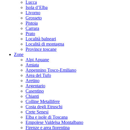
Lucca
Isola d’Elba
Livorno
Grosseto
Pistoia
Carrara
Prato
Località balneari
Località di montagna
Province toscane
Zone
Alpi Apuane
Amiata
Appennino Tosco-Emiliano
Area del Tufo
Aretino
Argentario
Casentino
Chianti
Colline Metallifere
Costa degli Etruschi
Crete Senesi
Elba e isole di Toscana
Empolese Valdelsa Montalbano
Firenze e area fiorentina