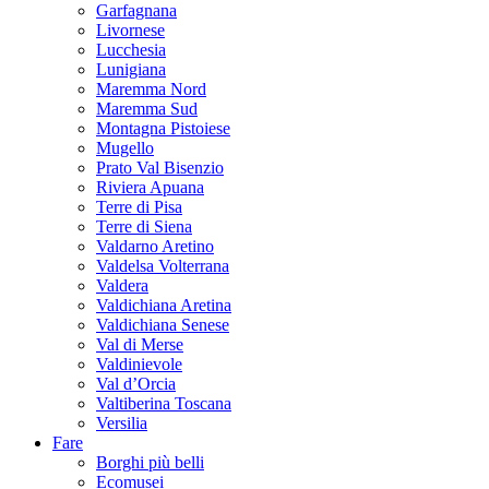
Garfagnana
Livornese
Lucchesia
Lunigiana
Maremma Nord
Maremma Sud
Montagna Pistoiese
Mugello
Prato Val Bisenzio
Riviera Apuana
Terre di Pisa
Terre di Siena
Valdarno Aretino
Valdelsa Volterrana
Valdera
Valdichiana Aretina
Valdichiana Senese
Val di Merse
Valdinievole
Val d’Orcia
Valtiberina Toscana
Versilia
Fare
Borghi più belli
Ecomusei