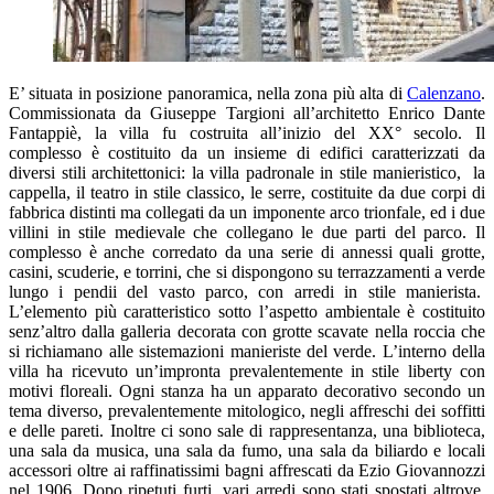
E’ situata in posizione panoramica, nella zona più alta di
Calenzano
.
Commissionata da Giuseppe Targioni all’architetto Enrico Dante
Fantappiè, la villa fu costruita all’inizio del XX° secolo. Il
complesso è costituito da un insieme di edifici caratterizzati da
diversi stili architettonici: la villa padronale in stile manieristico, la
cappella, il teatro in stile classico, le serre, costituite da due corpi di
fabbrica distinti ma collegati da un imponente arco trionfale, ed i due
villini in stile medievale che collegano le due parti del parco. Il
complesso è anche corredato da una serie di annessi quali grotte,
casini, scuderie, e torrini, che si dispongono su terrazzamenti a verde
lungo i pendii del vasto parco, con arredi in stile manierista.
L’elemento più caratteristico sotto l’aspetto ambientale è costituito
senz’altro dalla galleria decorata con grotte scavate nella roccia che
si richiamano alle sistemazioni manieriste del verde. L’interno della
villa ha ricevuto un’impronta prevalentemente in stile liberty con
motivi floreali. Ogni stanza ha un apparato decorativo secondo un
tema diverso, prevalentemente mitologico, negli affreschi dei soffitti
e delle pareti. Inoltre ci sono sale di rappresentanza, una biblioteca,
una sala da musica, una sala da fumo, una sala da biliardo e locali
accessori oltre ai raffinatissimi bagni affrescati da Ezio Giovannozzi
nel 1906. Dopo ripetuti furti, vari arredi sono stati spostati altrove,