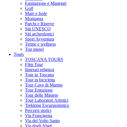
Equitazione e Maneggi
Golf
Mare e Isole
Montagna
Parchi e Riserve
Siti UNESCO
Siti archeologici
Sport Avventura
Terme e wellness
Top musei
Tours
TOSCANA TOURS
Film Tour
Itinerari religiosi
Tour in Toscana
Tour in bicicletta
Tour Cave di Marmo
Tour Emozione
Tour delle Miniere
Tour Laboratori Artistici
Trekking Escursionistico
Percorsi storici
Via Francigena
Via del Volto Santo
Via degli Abati