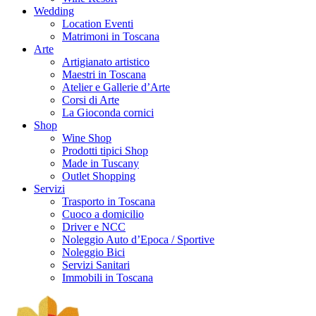
Wedding
Location Eventi
Matrimoni in Toscana
Arte
Artigianato artistico
Maestri in Toscana
Atelier e Gallerie d’Arte
Corsi di Arte
La Gioconda cornici
Shop
Wine Shop
Prodotti tipici Shop
Made in Tuscany
Outlet Shopping
Servizi
Trasporto in Toscana
Cuoco a domicilio
Driver e NCC
Noleggio Auto d’Epoca / Sportive
Noleggio Bici
Servizi Sanitari
Immobili in Toscana