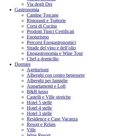
Via degli Dei
Gastronomia
Cantine Toscane
Ristoranti e Trattorie
Corsi di Cucina
Prodotti Tipici Certificati
Enoturismo
Percorsi Enogastronomici
Strade del vino e dell’olio
Enogastronomia e Wine Tour
Chef a domicilio
Dormire
Agriturismi
Alberghi con centro benessere
Alberghi per famiglie
Appartamenti e Loft
B&B lusso
Castelli e Ville storiche
Hotel 5 stelle
Hotel 4 stelle
Hotel 3 stelle
Residence e Case Vacanza
Resort e Relais
Ville
Wine Resort