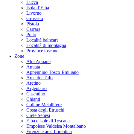
Lucca
Isola d’Elba
Livorno
Grosseto
Pistoia
Carrara
Prato
Località balneari
Località di montagna
Province toscane
Zone
Alpi Apuane
Amiata
Appennino Tosco-Emiliano
Area del Tufo
Aretino
Argentario
Casentino
Chianti
Colline Metallifere
Costa degli Etruschi
Crete Senesi
Elba e isole di Toscana
Empolese Valdelsa Montalbano
Firenze e area fiorentina