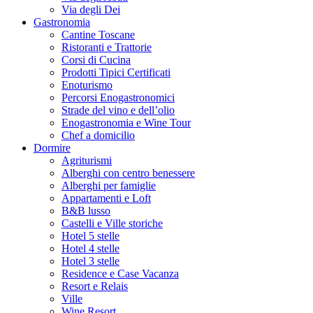
Via degli Dei
Gastronomia
Cantine Toscane
Ristoranti e Trattorie
Corsi di Cucina
Prodotti Tipici Certificati
Enoturismo
Percorsi Enogastronomici
Strade del vino e dell’olio
Enogastronomia e Wine Tour
Chef a domicilio
Dormire
Agriturismi
Alberghi con centro benessere
Alberghi per famiglie
Appartamenti e Loft
B&B lusso
Castelli e Ville storiche
Hotel 5 stelle
Hotel 4 stelle
Hotel 3 stelle
Residence e Case Vacanza
Resort e Relais
Ville
Wine Resort