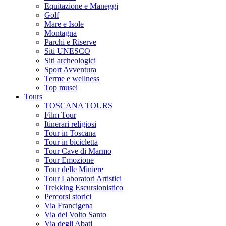
Equitazione e Maneggi
Golf
Mare e Isole
Montagna
Parchi e Riserve
Siti UNESCO
Siti archeologici
Sport Avventura
Terme e wellness
Top musei
Tours
TOSCANA TOURS
Film Tour
Itinerari religiosi
Tour in Toscana
Tour in bicicletta
Tour Cave di Marmo
Tour Emozione
Tour delle Miniere
Tour Laboratori Artistici
Trekking Escursionistico
Percorsi storici
Via Francigena
Via del Volto Santo
Via degli Abati