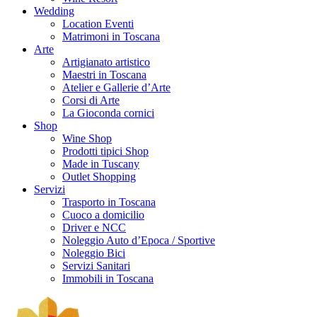
Wedding
Location Eventi
Matrimoni in Toscana
Arte
Artigianato artistico
Maestri in Toscana
Atelier e Gallerie d’Arte
Corsi di Arte
La Gioconda cornici
Shop
Wine Shop
Prodotti tipici Shop
Made in Tuscany
Outlet Shopping
Servizi
Trasporto in Toscana
Cuoco a domicilio
Driver e NCC
Noleggio Auto d’Epoca / Sportive
Noleggio Bici
Servizi Sanitari
Immobili in Toscana