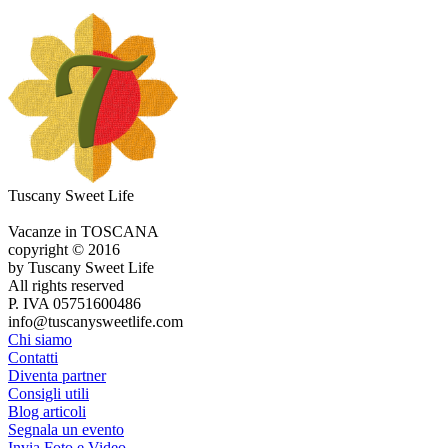
Tuscany Sweet Life
Vacanze in TOSCANA
copyright © 2016
by Tuscany Sweet Life
All rights reserved
P. IVA 05751600486
info@tuscanysweetlife.com
Chi siamo
Contatti
Diventa partner
Consigli utili
Blog articoli
Segnala un evento
Invia Foto e Video