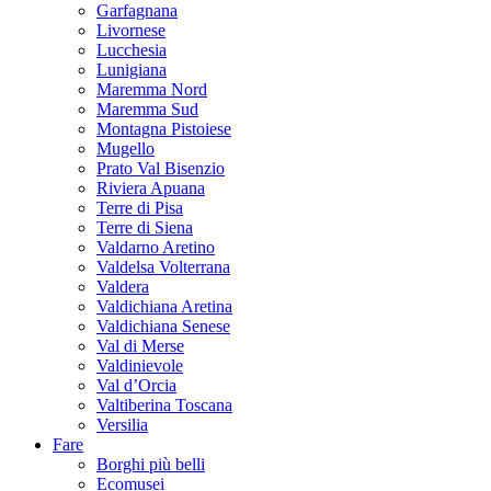
Garfagnana
Livornese
Lucchesia
Lunigiana
Maremma Nord
Maremma Sud
Montagna Pistoiese
Mugello
Prato Val Bisenzio
Riviera Apuana
Terre di Pisa
Terre di Siena
Valdarno Aretino
Valdelsa Volterrana
Valdera
Valdichiana Aretina
Valdichiana Senese
Val di Merse
Valdinievole
Val d’Orcia
Valtiberina Toscana
Versilia
Fare
Borghi più belli
Ecomusei