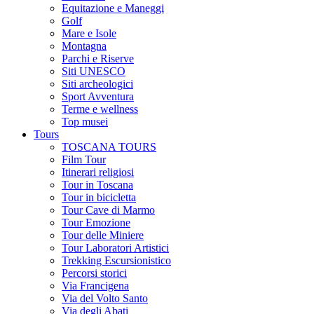
Equitazione e Maneggi
Golf
Mare e Isole
Montagna
Parchi e Riserve
Siti UNESCO
Siti archeologici
Sport Avventura
Terme e wellness
Top musei
Tours
TOSCANA TOURS
Film Tour
Itinerari religiosi
Tour in Toscana
Tour in bicicletta
Tour Cave di Marmo
Tour Emozione
Tour delle Miniere
Tour Laboratori Artistici
Trekking Escursionistico
Percorsi storici
Via Francigena
Via del Volto Santo
Via degli Abati