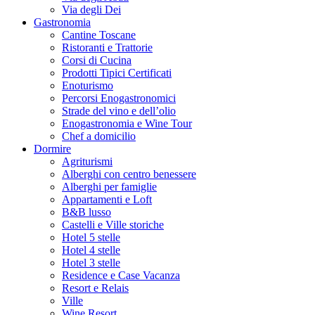
Via degli Dei
Gastronomia
Cantine Toscane
Ristoranti e Trattorie
Corsi di Cucina
Prodotti Tipici Certificati
Enoturismo
Percorsi Enogastronomici
Strade del vino e dell’olio
Enogastronomia e Wine Tour
Chef a domicilio
Dormire
Agriturismi
Alberghi con centro benessere
Alberghi per famiglie
Appartamenti e Loft
B&B lusso
Castelli e Ville storiche
Hotel 5 stelle
Hotel 4 stelle
Hotel 3 stelle
Residence e Case Vacanza
Resort e Relais
Ville
Wine Resort