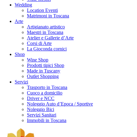
Wedding
Location Eventi
Matrimoni in Toscana
Arte
Artigianato artistico
Maestri in Toscana
Atelier e Gallerie d’Arte
Corsi di Arte
La Gioconda cornici
Shop
Wine Shop
Prodotti tipici Shop
Made in Tuscany
Outlet Shopping
Servizi
Trasporto in Toscana
Cuoco a domicilio
Driver e NCC
Noleggio Auto d’Epoca / Sportive
Noleggio Bici
Servizi Sanitari
Immobili in Toscana