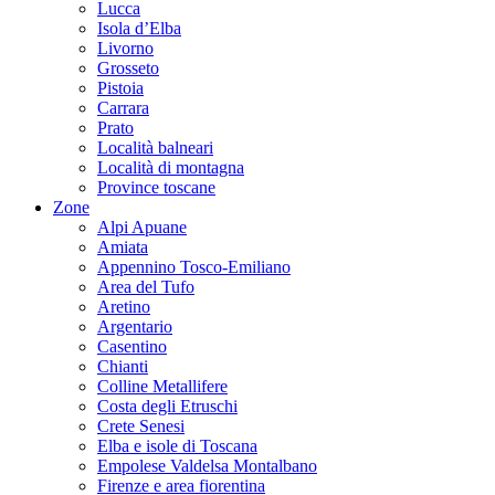
Lucca
Isola d’Elba
Livorno
Grosseto
Pistoia
Carrara
Prato
Località balneari
Località di montagna
Province toscane
Zone
Alpi Apuane
Amiata
Appennino Tosco-Emiliano
Area del Tufo
Aretino
Argentario
Casentino
Chianti
Colline Metallifere
Costa degli Etruschi
Crete Senesi
Elba e isole di Toscana
Empolese Valdelsa Montalbano
Firenze e area fiorentina