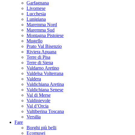
Garfagnana
Livornese
Lucchesia
Lunigiana
Maremma Nord
Maremma Sud
Montagna Pistoiese
Mugello
Prato Val Bisenzio
Riviera Apuana
Terre di Pisa
Terre di Siena
Valdarno Aretino
Valdelsa Volterrana
Valdera
Valdichiana Aretina
Valdichiana Senese
Val di Merse
Valdinievole
Val d’Orcia
Valtiberina Toscana
Versilia
Fare
Borghi più belli
Ecomusei