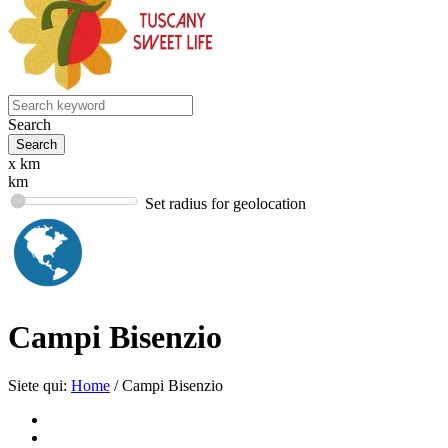
Search
x km
km
Set radius for geolocation
Campi Bisenzio
Siete qui:
Home
/
Campi Bisenzio