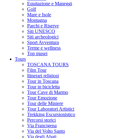
Equitazione e Maneggi
Golf
Mare e Isole
Montagna
Parchi e Riserve
Siti UNESCO
Siti archeologici
Sport Avventura
Terme e wellness
Top musei
Tours
TOSCANA TOURS
Film Tour
Itinerari religiosi
Tour in Toscana
Tour in bicicletta
Tour Cave di Marmo
Tour Emozione
Tour delle Miniere
Tour Laboratori Artistici
Trekking Escursionistico
Percorsi storici
Via Francigena
Via del Volto Santo
Via degli Abati