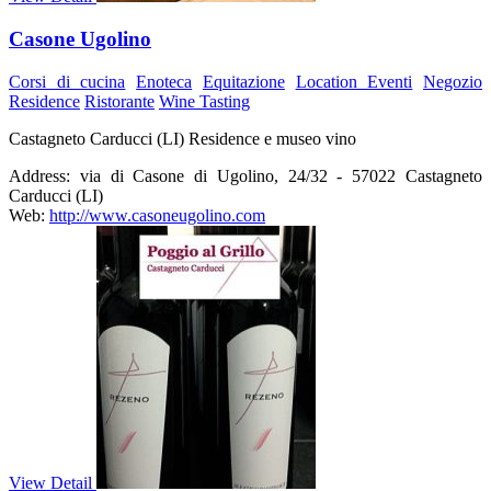
Casone Ugolino
Corsi di cucina
Enoteca
Equitazione
Location Eventi
Negozio
Residence
Ristorante
Wine Tasting
Castagneto Carducci (LI) Residence e museo vino
Address:
via di Casone di Ugolino, 24/32 - 57022 Castagneto
Carducci (LI)
Web:
http://www.casoneugolino.com
View Detail