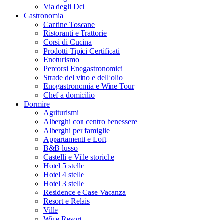
Via degli Dei
Gastronomia
Cantine Toscane
Ristoranti e Trattorie
Corsi di Cucina
Prodotti Tipici Certificati
Enoturismo
Percorsi Enogastronomici
Strade del vino e dell’olio
Enogastronomia e Wine Tour
Chef a domicilio
Dormire
Agriturismi
Alberghi con centro benessere
Alberghi per famiglie
Appartamenti e Loft
B&B lusso
Castelli e Ville storiche
Hotel 5 stelle
Hotel 4 stelle
Hotel 3 stelle
Residence e Case Vacanza
Resort e Relais
Ville
Wine Resort