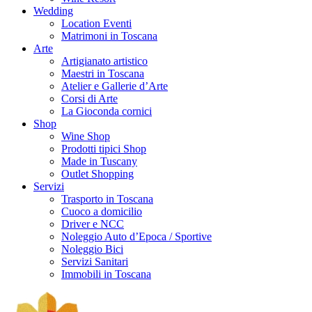
Wedding
Location Eventi
Matrimoni in Toscana
Arte
Artigianato artistico
Maestri in Toscana
Atelier e Gallerie d’Arte
Corsi di Arte
La Gioconda cornici
Shop
Wine Shop
Prodotti tipici Shop
Made in Tuscany
Outlet Shopping
Servizi
Trasporto in Toscana
Cuoco a domicilio
Driver e NCC
Noleggio Auto d’Epoca / Sportive
Noleggio Bici
Servizi Sanitari
Immobili in Toscana