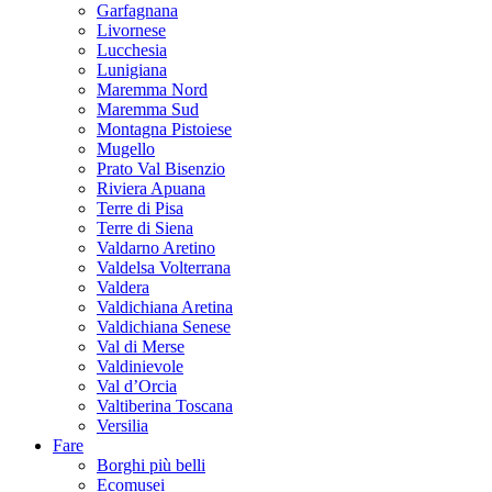
Garfagnana
Livornese
Lucchesia
Lunigiana
Maremma Nord
Maremma Sud
Montagna Pistoiese
Mugello
Prato Val Bisenzio
Riviera Apuana
Terre di Pisa
Terre di Siena
Valdarno Aretino
Valdelsa Volterrana
Valdera
Valdichiana Aretina
Valdichiana Senese
Val di Merse
Valdinievole
Val d’Orcia
Valtiberina Toscana
Versilia
Fare
Borghi più belli
Ecomusei