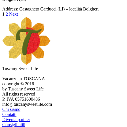
Address:
Castagneto Carducci (LI) – località Bolgheri
1
2
Next
→
Tuscany Sweet Life
Vacanze in TOSCANA
copyright © 2016
by Tuscany Sweet Life
All rights reserved
P. IVA 05751600486
info@tuscanysweetlife.com
Chi siamo
Contatti
Diventa partner
Consigli utili