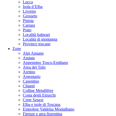
Lucca
Isola d’Elba
Livorno
Grosseto
Pistoia
Carrara
Prato
Località balneari
Località di montagna
Province toscane
Zone
Alpi Apuane
Amiata
Appennino Tosco-Emiliano
Area del Tufo
Aretino
Argentario
Casentino
Chianti
Colline Metallifere
Costa degli Etruschi
Crete Senesi
Elba e isole di Toscana
Empolese Valdelsa Montalbano
Firenze e area fiorentina