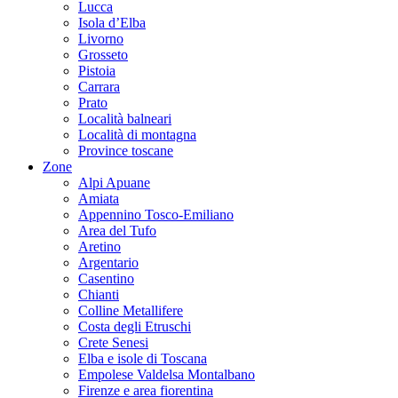
Lucca
Isola d’Elba
Livorno
Grosseto
Pistoia
Carrara
Prato
Località balneari
Località di montagna
Province toscane
Zone
Alpi Apuane
Amiata
Appennino Tosco-Emiliano
Area del Tufo
Aretino
Argentario
Casentino
Chianti
Colline Metallifere
Costa degli Etruschi
Crete Senesi
Elba e isole di Toscana
Empolese Valdelsa Montalbano
Firenze e area fiorentina