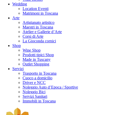
Wedding
Location Eventi
Matrimoni in Toscana
Arte
Artigianato artistico
Maestri in Toscana
Atelier e Gallerie d’Arte
Corsi di Arte
La Gioconda cornici
Shop
Wine Shop
Prodotti tipici Shop
Made in Tuscany
Outlet Shopping
Servizi
Trasporto in Toscana
Cuoco a domicilio
Driver e NCC
Noleggio Auto d’Epoca / Sportive
Noleggio Bici
Servizi Sanitari
Immobili in Toscana