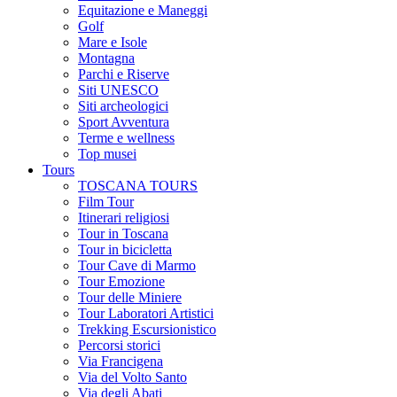
Equitazione e Maneggi
Golf
Mare e Isole
Montagna
Parchi e Riserve
Siti UNESCO
Siti archeologici
Sport Avventura
Terme e wellness
Top musei
Tours
TOSCANA TOURS
Film Tour
Itinerari religiosi
Tour in Toscana
Tour in bicicletta
Tour Cave di Marmo
Tour Emozione
Tour delle Miniere
Tour Laboratori Artistici
Trekking Escursionistico
Percorsi storici
Via Francigena
Via del Volto Santo
Via degli Abati