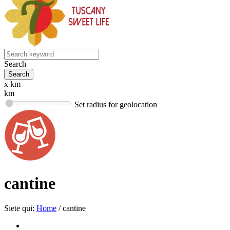
Search
x km
km
Set radius for geolocation
cantine
Siete qui:
Home
/
cantine