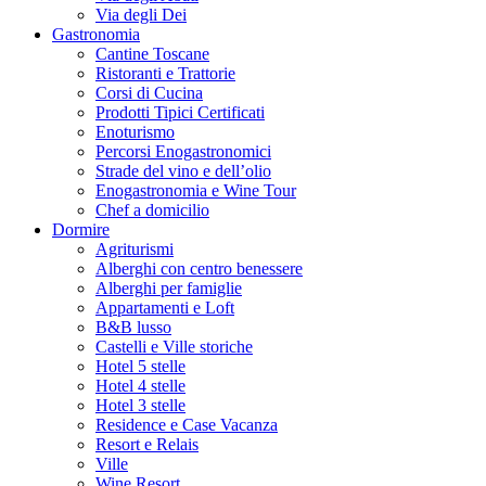
Via degli Dei
Gastronomia
Cantine Toscane
Ristoranti e Trattorie
Corsi di Cucina
Prodotti Tipici Certificati
Enoturismo
Percorsi Enogastronomici
Strade del vino e dell’olio
Enogastronomia e Wine Tour
Chef a domicilio
Dormire
Agriturismi
Alberghi con centro benessere
Alberghi per famiglie
Appartamenti e Loft
B&B lusso
Castelli e Ville storiche
Hotel 5 stelle
Hotel 4 stelle
Hotel 3 stelle
Residence e Case Vacanza
Resort e Relais
Ville
Wine Resort