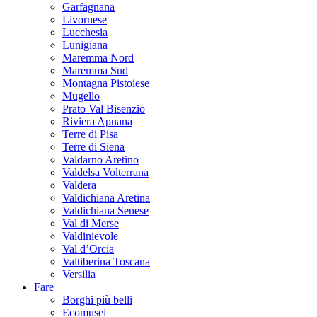
Garfagnana
Livornese
Lucchesia
Lunigiana
Maremma Nord
Maremma Sud
Montagna Pistoiese
Mugello
Prato Val Bisenzio
Riviera Apuana
Terre di Pisa
Terre di Siena
Valdarno Aretino
Valdelsa Volterrana
Valdera
Valdichiana Aretina
Valdichiana Senese
Val di Merse
Valdinievole
Val d’Orcia
Valtiberina Toscana
Versilia
Fare
Borghi più belli
Ecomusei