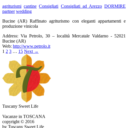
agriturismi
cantine
Consigliati
Consigliati ad Arezzo
DORMIRE
partner
wedding
Bucine (AR) Raffinato agriturismo con eleganti appartamenti e
produzione vinicola
Address:
Via Petrolo, 30 – località Mercatale Valdarno - 52021
Bucine (AR)
Web:
http://www.petrolo.it
1
2
3
…
15
Next
→
Tuscany Sweet Life
Vacanze in TOSCANA
copyright © 2016
by Tuscany Sweet Life