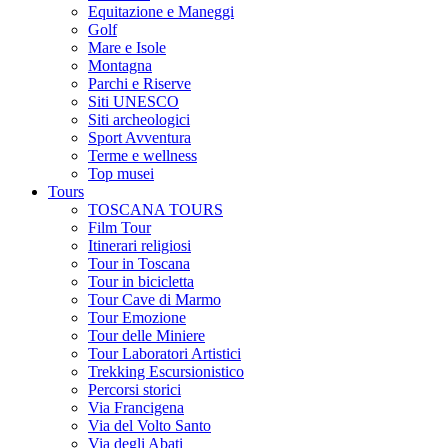
Equitazione e Maneggi
Golf
Mare e Isole
Montagna
Parchi e Riserve
Siti UNESCO
Siti archeologici
Sport Avventura
Terme e wellness
Top musei
Tours
TOSCANA TOURS
Film Tour
Itinerari religiosi
Tour in Toscana
Tour in bicicletta
Tour Cave di Marmo
Tour Emozione
Tour delle Miniere
Tour Laboratori Artistici
Trekking Escursionistico
Percorsi storici
Via Francigena
Via del Volto Santo
Via degli Abati