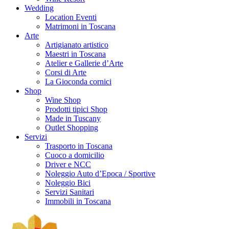
Wedding
Location Eventi
Matrimoni in Toscana
Arte
Artigianato artistico
Maestri in Toscana
Atelier e Gallerie d’Arte
Corsi di Arte
La Gioconda cornici
Shop
Wine Shop
Prodotti tipici Shop
Made in Tuscany
Outlet Shopping
Servizi
Trasporto in Toscana
Cuoco a domicilio
Driver e NCC
Noleggio Auto d’Epoca / Sportive
Noleggio Bici
Servizi Sanitari
Immobili in Toscana