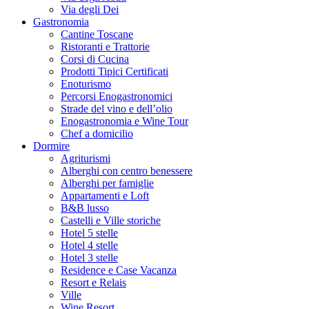
Via degli Dei
Gastronomia
Cantine Toscane
Ristoranti e Trattorie
Corsi di Cucina
Prodotti Tipici Certificati
Enoturismo
Percorsi Enogastronomici
Strade del vino e dell’olio
Enogastronomia e Wine Tour
Chef a domicilio
Dormire
Agriturismi
Alberghi con centro benessere
Alberghi per famiglie
Appartamenti e Loft
B&B lusso
Castelli e Ville storiche
Hotel 5 stelle
Hotel 4 stelle
Hotel 3 stelle
Residence e Case Vacanza
Resort e Relais
Ville
Wine Resort