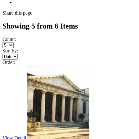
Share
this page
Showing 5 from 6 Items
Count:
Sort by:
Order:
View Detail