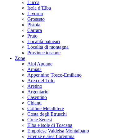
Lucca
Isola d’Elba
Livorno
Grosseto
Pistoia
Carrara
Prato
Località balneari
Località di montagna
Province toscane
Zone
Alpi Apuane
Amiata
Appennino Tosco-Emiliano
Area del Tufo
Aretino
Argentario
Casentino
Chianti
Colline Metallifere
Costa degli Etruschi
Crete Senesi
Elba e isole di Toscana
Empolese Valdelsa Montalbano
Firenze e area fiorentina