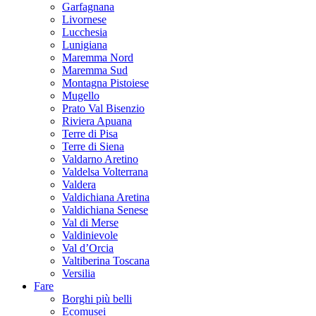
Garfagnana
Livornese
Lucchesia
Lunigiana
Maremma Nord
Maremma Sud
Montagna Pistoiese
Mugello
Prato Val Bisenzio
Riviera Apuana
Terre di Pisa
Terre di Siena
Valdarno Aretino
Valdelsa Volterrana
Valdera
Valdichiana Aretina
Valdichiana Senese
Val di Merse
Valdinievole
Val d’Orcia
Valtiberina Toscana
Versilia
Fare
Borghi più belli
Ecomusei