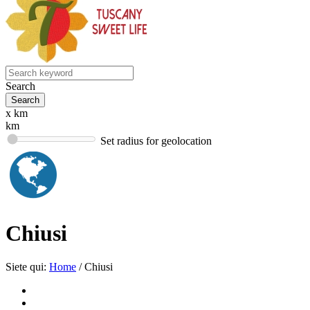
Search
x km
km
Set radius for geolocation
Chiusi
Siete qui:
Home
/
Chiusi