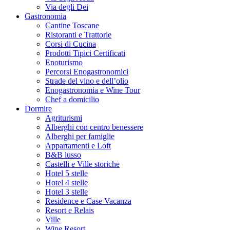
Via degli Dei
Gastronomia
Cantine Toscane
Ristoranti e Trattorie
Corsi di Cucina
Prodotti Tipici Certificati
Enoturismo
Percorsi Enogastronomici
Strade del vino e dell’olio
Enogastronomia e Wine Tour
Chef a domicilio
Dormire
Agriturismi
Alberghi con centro benessere
Alberghi per famiglie
Appartamenti e Loft
B&B lusso
Castelli e Ville storiche
Hotel 5 stelle
Hotel 4 stelle
Hotel 3 stelle
Residence e Case Vacanza
Resort e Relais
Ville
Wine Resort