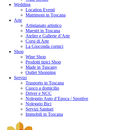
Wedding
Location Eventi
Matrimoni in Toscana
Arte
Artigianato artistico
Maestri in Toscana
Atelier e Gallerie d’Arte
Corsi di Arte
La Gioconda cornici
Shop
Wine Shop
Prodotti tipici Shop
Made in Tuscany
Outlet Shopping
Servizi
Trasporto in Toscana
Cuoco a domicilio
Driver e NCC
Noleggio Auto d’Epoca / Sportive
Noleggio Bici
Servizi Sanitari
Immobili in Toscana