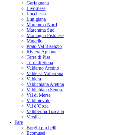
Garfagnana
Livornese
Lucchesia
Lunigiana
Maremma Nord
Maremma Sud
Montagna Pistoiese
Mugello
Prato Val Bisenzio
Riviera Apuana
Terre di Pisa
Terre di Siena
Valdarno Aretino
Valdelsa Volterrana
Valdera
Valdichiana Aretina
Valdichiana Senese
Val di Merse
Valdinievole
Val d’Orcia
Valtiberina Toscana
Versilia
Fare
Borghi più belli
Ecomusei