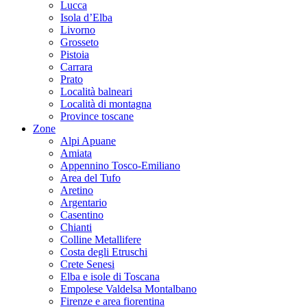
Lucca
Isola d’Elba
Livorno
Grosseto
Pistoia
Carrara
Prato
Località balneari
Località di montagna
Province toscane
Zone
Alpi Apuane
Amiata
Appennino Tosco-Emiliano
Area del Tufo
Aretino
Argentario
Casentino
Chianti
Colline Metallifere
Costa degli Etruschi
Crete Senesi
Elba e isole di Toscana
Empolese Valdelsa Montalbano
Firenze e area fiorentina