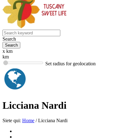
Search
x km
km
Set radius for geolocation
Licciana Nardi
Siete qui:
Home
/
Licciana Nardi