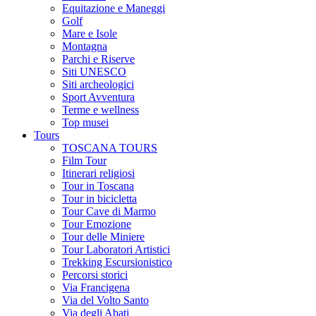
Equitazione e Maneggi
Golf
Mare e Isole
Montagna
Parchi e Riserve
Siti UNESCO
Siti archeologici
Sport Avventura
Terme e wellness
Top musei
Tours
TOSCANA TOURS
Film Tour
Itinerari religiosi
Tour in Toscana
Tour in bicicletta
Tour Cave di Marmo
Tour Emozione
Tour delle Miniere
Tour Laboratori Artistici
Trekking Escursionistico
Percorsi storici
Via Francigena
Via del Volto Santo
Via degli Abati