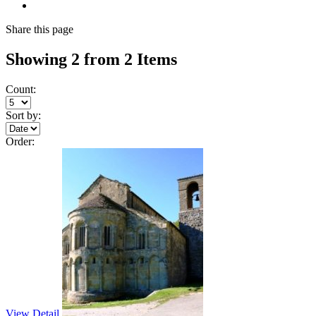
Share
this page
Showing 2 from 2 Items
Count:
Sort by:
Order:
View Detail