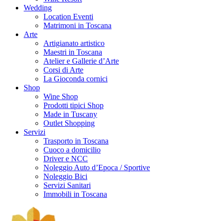
Wedding
Location Eventi
Matrimoni in Toscana
Arte
Artigianato artistico
Maestri in Toscana
Atelier e Gallerie d’Arte
Corsi di Arte
La Gioconda cornici
Shop
Wine Shop
Prodotti tipici Shop
Made in Tuscany
Outlet Shopping
Servizi
Trasporto in Toscana
Cuoco a domicilio
Driver e NCC
Noleggio Auto d’Epoca / Sportive
Noleggio Bici
Servizi Sanitari
Immobili in Toscana