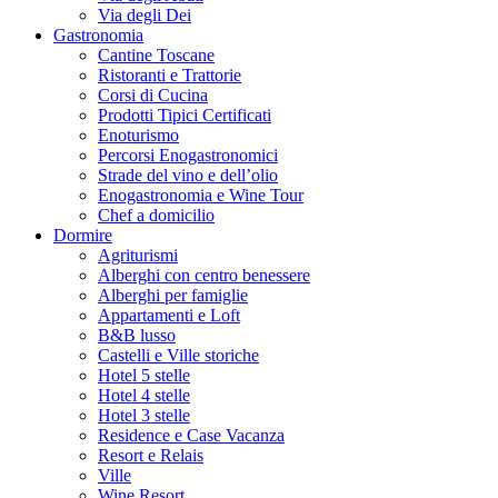
Via degli Dei
Gastronomia
Cantine Toscane
Ristoranti e Trattorie
Corsi di Cucina
Prodotti Tipici Certificati
Enoturismo
Percorsi Enogastronomici
Strade del vino e dell’olio
Enogastronomia e Wine Tour
Chef a domicilio
Dormire
Agriturismi
Alberghi con centro benessere
Alberghi per famiglie
Appartamenti e Loft
B&B lusso
Castelli e Ville storiche
Hotel 5 stelle
Hotel 4 stelle
Hotel 3 stelle
Residence e Case Vacanza
Resort e Relais
Ville
Wine Resort