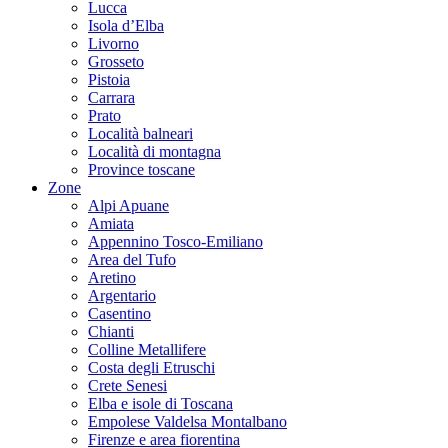
Lucca
Isola d’Elba
Livorno
Grosseto
Pistoia
Carrara
Prato
Località balneari
Località di montagna
Province toscane
Zone
Alpi Apuane
Amiata
Appennino Tosco-Emiliano
Area del Tufo
Aretino
Argentario
Casentino
Chianti
Colline Metallifere
Costa degli Etruschi
Crete Senesi
Elba e isole di Toscana
Empolese Valdelsa Montalbano
Firenze e area fiorentina