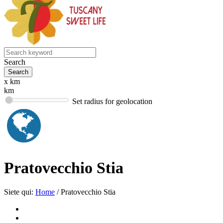
Search
x km
km
Set radius for geolocation
Pratovecchio Stia
Siete qui:
Home
/
Pratovecchio Stia