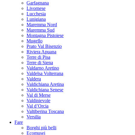
Garfagnana
Livornese
Lucchesia
Lunigiana
Maremma Nord
Maremma Sud
Montagna Pistoiese
Mugello
Prato Val Bisenzio
Riviera Apuana
Terre di Pisa
Terre di Siena
Valdarno Aretino
Valdelsa Volterrana
Valdera
Valdichiana Aretina
Valdichiana Senese
Val di Merse
Valdinievole
Val d’Orcia
Valtiberina Toscana
Versilia
Fare
Borghi più belli
Ecomusei